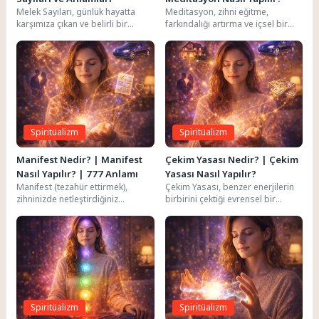
Melek Sayıları, günlük hayatta
Meditasyon, zihni eğitme,
karşımıza çıkan ve belirli bir
farkındalığı artırma ve içsel bir
düzene sahip olan (111, 222,
huzur inşa etme sürecidir.
1212...
Modern dünyada meditasyon,...
Spiritüalizm
Spiritüalizm
Manifest Nedir? | Manifest
Çekim Yasası Nedir? | Çekim
Nasıl Yapılır? | 777 Anlamı
Yasası Nasıl Yapılır?
Manifest (tezahür ettirmek),
Çekim Yasası, benzer enerjilerin
zihninizde netleştirdiğiniz
birbirini çektiği evrensel bir
hedefleri, istekleri veya yaşam
prensiptir. "Neyi düşünürsen onu
tarzını somut gerçekliğinize
çekersin" temel felsefesine...
taşıma sürecidir. "İstediğini,...
Spiritüalizm
Spiritüalizm