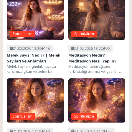
Spiritüalizm
Spiritüalizm
21.02.2026 13:29
116
21.02.2026 13:22
90
Melek Sayısı Nedir? | Melek
Meditasyon Nedir? |
Sayıları ve Anlamları
Meditasyon Nasıl Yapılır?
Melek Sayıları, günlük hayatta
Meditasyon, zihni eğitme,
karşımıza çıkan ve belirli bir
farkındalığı artırma ve içsel bir
düzene sahip olan (111, 222,
huzur inşa etme sürecidir.
1212...
Modern dünyada meditasyon,...
Spiritüalizm
Spiritüalizm
21.02.2026 13:18
163
21.02.2026 13:12
133