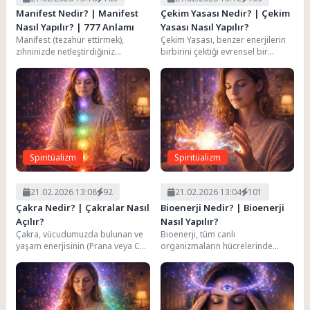
Manifest Nedir? | Manifest
Çekim Yasası Nedir? | Çekim
Nasıl Yapılır? | 777 Anlamı
Yasası Nasıl Yapılır?
Manifest (tezahür ettirmek),
Çekim Yasası, benzer enerjilerin
zihninizde netleştirdiğiniz
birbirini çektiği evrensel bir
hedefleri, istekleri veya yaşam
prensiptir. "Neyi düşünürsen onu
tarzını somut gerçekliğinize
çekersin" temel felsefesine...
taşıma sürecidir. "İstediğini,...
Spiritüalizm
Spiritüalizm
21.02.2026 13:08
92
21.02.2026 13:04
101
Çakra Nedir? | Çakralar Nasıl
Bioenerji Nedir? | Bioenerji
Açılır?
Nasıl Yapılır?
Çakra, vücudumuzda bulunan ve
Bioenerji, tüm canlı
yaşam enerjisinin (Prana veya Chi)
organizmaların hücrelerinde
akışını kontrol eden dairesel
üretilen ve vücudun çevresinde
enerji merkezleridir....
akan düşük frekanslı
elektromanyetik enerjidir. Çin...