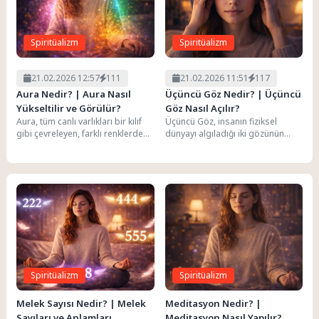
Spiritüalizm
Spiritüalizm
21.02.2026 12:57
111
21.02.2026 11:51
117
Aura Nedir? | Aura Nasıl
Üçüncü Göz Nedir? | Üçüncü
Yükseltilir ve Görülür?
Göz Nasıl Açılır?
Aura, tüm canlı varlıkları bir kılıf
Üçüncü Göz, insanın fiziksel
gibi çevreleyen, farklı renklerden
dünyayı algıladığı iki gözünün
ve katmanlardan oluşan
ötesinde, sezgilerin, yüksek
elektromanyetik bir...
bilincin ve ruhsal görü...
Spiritüalizm
Spiritüalizm
Melek Sayısı Nedir? | Melek
Meditasyon Nedir? |
Sayıları ve Anlamları
Meditasyon Nasıl Yapılır?