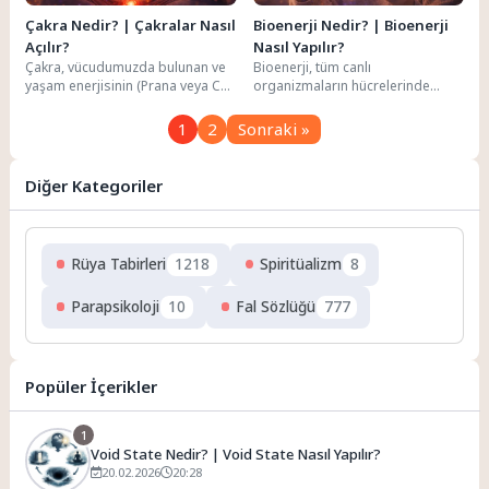
Çakra Nedir? | Çakralar Nasıl
Bioenerji Nedir? | Bioenerji
Açılır?
Nasıl Yapılır?
Çakra, vücudumuzda bulunan ve
Bioenerji, tüm canlı
yaşam enerjisinin (Prana veya Chi)
organizmaların hücrelerinde
akışını kontrol eden dairesel
üretilen ve vücudun çevresinde
enerji merkezleridir....
akan düşük frekanslı
1
2
Sonraki »
elektromanyetik enerjidir. Çin...
Diğer Kategoriler
Rüya Tabirleri
1218
Spiritüalizm
8
Parapsikoloji
10
Fal Sözlüğü
777
Popüler İçerikler
1
Void State Nedir? | Void State Nasıl Yapılır?
20.02.2026
20:28