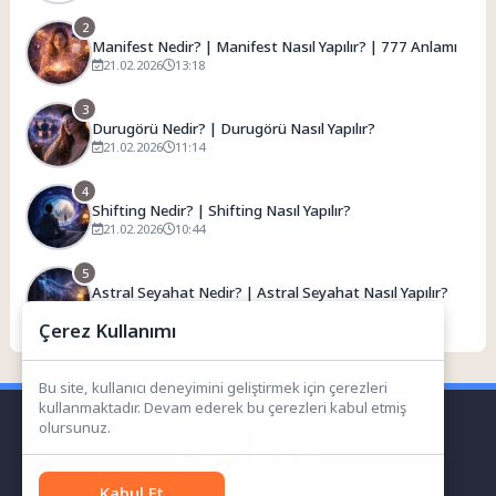
2
Manifest Nedir? | Manifest Nasıl Yapılır? | 777 Anlamı
21.02.2026
13:18
3
Durugörü Nedir? | Durugörü Nasıl Yapılır?
21.02.2026
11:14
4
Shifting Nedir? | Shifting Nasıl Yapılır?
21.02.2026
10:44
5
Astral Seyahat Nedir? | Astral Seyahat Nasıl Yapılır?
21.02.2026
11:08
Çerez Kullanımı
Bu site, kullanıcı deneyimini geliştirmek için çerezleri
kullanmaktadır. Devam ederek bu çerezleri kabul etmiş
olursunuz.
Kabul Et