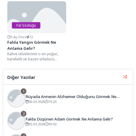
ve mutlak bir yıldız parlamasını
çatal silüetiyle karşılaşmak, falın...
simgeleyen...
Fal Sözlüğü
5 Ay Önce
72
Falda Yangın Görmek Ne
Anlama Gelir?
Kahve telvelerinin o en yoğun,
hareketli ve bazen ürkütücü
görünen detayları arasında,
yukarı doğru yükselen...
Diğer Yazılar
1
Rüyada Annenin Alzheimer Olduğunu Görmek Ne
Anlama Gelir?
06.03.2026
19:20
2
Falda Düşünen Adam Görmek Ne Anlama Gelir?
05.03.2026
09:50