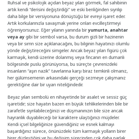
Ruhsal ve psikolojik açıdan beyaz yılan görmek, fal sahibinin
artık kendi “derisini değiştirdiği” ve eski benliğinden sıyrılıp
daha bilge bir versiyonuna dönüştüğü bir evreyi işaret eder.
Artık korkularınızla savaşmak yerine onları evcilleştirmeyi
öğreniyorsunuz. Eğer yılanın yanında bir
yumurta, anahtar
veya ay
gibi bir sembol varsa, bu durum gizli bir hazinenin
veya bir sırrın size açıklanacağını, bu bilginin hayatınızı olumlu
yönde değiştireceğini simgeler. Ancak beyaz yılan figürü çok
karmaşık, kendi üzerine dolanmış veya fincanın en dumanlı
bölgesinde puslu görünüyorsa, bu süreçte çevrenizdeki
insanların “aşırı nazik” tavırlarına karşı biraz temkinli olmanız,
her gülümsemenin arkasındaki gerçeği sezmeye çalışmanız
gerektiğine dair bir uyarı niteliğindedir.
Beyaz yılan sembolü en nihayetinde bir asalet ve sessiz güç
işaretidir; size hayatın bazen en büyük tehlikelerinden bile bir
zarafetle sıyrılabileceğinizi ve düşmanınızın bile size ancak
hayranlık duyabileceği bir karaktere ulaştığınızı müjdeler.
Kendi içsel bilgeliğinize güvendiğiniz ve esnek kalmayı
başardığınız sürece, önünüzdeki tüm karmaşık yolların birer
birer düzleştiğini ve bu değişim sürecinden çok daha parlak