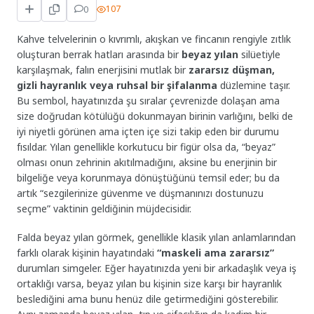
0
107
Kahve telvelerinin o kıvrımlı, akışkan ve fincanın rengiyle zıtlık
oluşturan berrak hatları arasında bir
beyaz yılan
silüetiyle
karşılaşmak, falın enerjisini mutlak bir
zararsız düşman,
gizli hayranlık veya ruhsal bir şifalanma
düzlemine taşır.
Bu sembol, hayatınızda şu sıralar çevrenizde dolaşan ama
size doğrudan kötülüğü dokunmayan birinin varlığını, belki de
iyi niyetli görünen ama içten içe sizi takip eden bir durumu
fısıldar. Yılan genellikle korkutucu bir figür olsa da, “beyaz”
olması onun zehrinin akıtılmadığını, aksine bu enerjinin bir
bilgeliğe veya korunmaya dönüştüğünü temsil eder; bu da
artık “sezgilerinize güvenme ve düşmanınızı dostunuzu
seçme” vaktinin geldiğinin müjdecisidir.
Falda beyaz yılan görmek, genellikle klasik yılan anlamlarından
farklı olarak kişinin hayatındaki
“maskeli ama zararsız”
durumları simgeler. Eğer hayatınızda yeni bir arkadaşlık veya iş
ortaklığı varsa, beyaz yılan bu kişinin size karşı bir hayranlık
beslediğini ama bunu henüz dile getirmediğini gösterebilir.