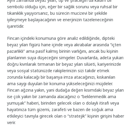
Aynı zamanda beyaz yılan, tıp ve şifacılığın da kadim bir
sembolü olduğu için, eğer bir sağlık sorunu veya ruhsal bir
tıkanıklık yaşıyorsanız, bu sürecin mucizevi bir şekilde
iyileşmeye başlayacağının ve enerjinizin tazeleneceğinin
işaretidir.
Fincan içindeki konumuna göre analiz edildiğinde, dipteki
beyaz yılan figürü hane içinde veya akrabalar arasında “içten
pazarlıklı” ama pasif kalmış birinin varlığını, ancak bu kişinin
planlarının suya düşeceğini simgeler. Duvarlarda, adeta yukarı
doğru kıvrılarak tırmanan bir beyaz yılan silüeti, kariyerinizde
veya sosyal statünüzde rakiplerinizin sizi takdir etmek
zorunda kalacağı bir başarıya imza atacağınızı, kıskanılan
ama saygı duyulan bir konuma yükseleceğinizi müjdeler.
Fincan ağzına yakın, yani dudağa değen kısımdaki beyaz yılan
ise çok yakın bir zamanda alacağınız o “beklenmedik ama
yumuşak” haberi, birinden gelecek olan o dolaylı itirafı veya
hayatınıza tüm gizemi, zarafeti ve bazen de soğuk ama
etkileyici tavrıyla girecek olan o “stratejik” kişinin girişini haber
verir.