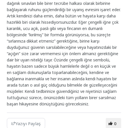
dağınık sınavları bile birer tecrübe halkası olarak birbirine
bağlayarak ruhunu güçlendirdiği bir uyanış evresini işaret eder.
Artık kendinizi daha emin, daha bütün ve hayata karşı daha
hazırlıklı biri olarak hissediyorsunuzdur. Eğer çengelli iğne çok
karanlık, ucu açık, paslı gibi veya fincanın en dumanlı
bölgesinde “kırılmış” bir formda görünüyorsa, bu süreçte
“sırlarınıza dikkat etmeniz” gerektiğine, birine karşı
duyduğunuz güvenin sarsılabileceğine veya hayatınızdaki bir
“açığın” size zarar vermemesi için önlem almanız gerektiğine
dair bir uyarı niteliği taşır. Özünde çengelli iğne sembolü,
hayatın bazen sadece büyük hamlelerle değil o en küçük ve
en sağlam dokunuşlarla toparlanabileceğini, kendine ve
bağlarına inanmakla ve her insanın aslında kendi hayatını bir
arada tutan o asıl güç olduğunu bilmekle de güzelleşeceğini
müjdeler. Kendi tedbirinize güvendiğiniz ve niyetinizi sağlam
tuttuğunuz sürece, önünüzdeki tüm yolların birer sarsılmaz
başarı hikayesine dönüştüğünü göreceksiniz.
Yazıyı Paylaş
0