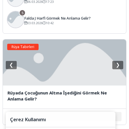
06.03.2026
17:23
5
Falda J Harfi Görmek Ne Anlama Gelir?
03.03.2026
10:42
Rüya Tabirleri
❮
❯
Rüyada Çocuğunun Altına İşediğini Görmek Ne
Anlama Gelir?
1
2
3
4
5
Çerez Kullanımı