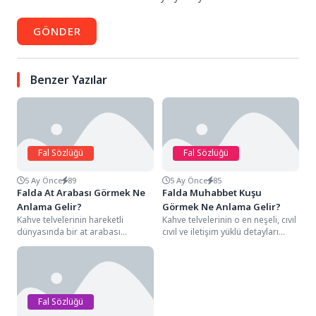
GÖNDER
Benzer Yazılar
Fal Sözlüğü
Fal Sözlüğü
5 Ay Önce
89
5 Ay Önce
85
Falda At Arabası Görmek Ne
Falda Muhabbet Kuşu
Anlama Gelir?
Görmek Ne Anlama Gelir?
Kahve telvelerinin hareketli
Kahve telvelerinin o en neşeli, cıvıl
dünyasında bir at arabası
cıvıl ve iletişim yüklü detayları
figürüyle karşılaşmak, semboloji
arasında, genellikle küçük
dünyasında sadece fiziksel bir
gövdesi,...
yolculuğu...
Fal Sözlüğü