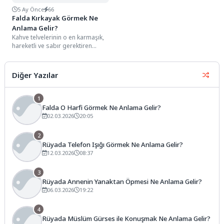
5 Ay Önce
66
Falda Kırkayak Görmek Ne
Anlama Gelir?
Kahve telvelerinin o en karmaşık,
hareketli ve sabır gerektiren
detayları arasında, genellikle
fincanın yan duvarlarında...
Diğer Yazılar
1
Falda O Harfi Görmek Ne Anlama Gelir?
02.03.2026
20:05
2
Rüyada Telefon Işığı Görmek Ne Anlama Gelir?
12.03.2026
08:37
3
Rüyada Annenin Yanaktan Öpmesi Ne Anlama Gelir?
06.03.2026
19:22
4
Rüyada Müslüm Gürses ile Konuşmak Ne Anlama Gelir?