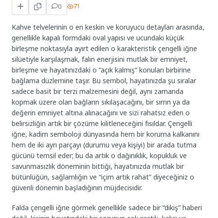
0
71
Kahve telvelerinin o en keskin ve koruyucu detayları arasında,
genellikle kapalı formdaki oval yapısı ve ucundaki küçük
birleşme noktasıyla ayırt edilen o karakteristik çengelli iğne
silüetiyle karşılaşmak, falın enerjisini mutlak bir emniyet,
birleşme ve hayatınızdaki o “açık kalmış” konuları birbirine
bağlama düzlemine taşır. Bu sembol, hayatınızda şu sıralar
sadece basit bir terzi malzemesini değil, aynı zamanda
kopmak üzere olan bağların sıkılaşacağını, bir sırrın ya da
değerin emniyet altına alınacağını ve sizi rahatsız eden o
belirsizliğin artık bir çözüme kilitleneceğini fısıldar. Çengelli
iğne, kadim semboloji dünyasında hem bir koruma kalkanını
hem de iki ayrı parçayı (durumu veya kişiyi) bir arada tutma
gücünü temsil eder; bu da artık o dağınıklık, kopukluk ve
savunmasızlık döneminin bittiği, hayatınızda mutlak bir
bütünlüğün, sağlamlığın ve “içim artık rahat” diyeceğiniz o
güvenli dönemin başladığının müjdecisidir.
Falda çengelli iğne görmek genellikle sadece bir “dikiş” haberi