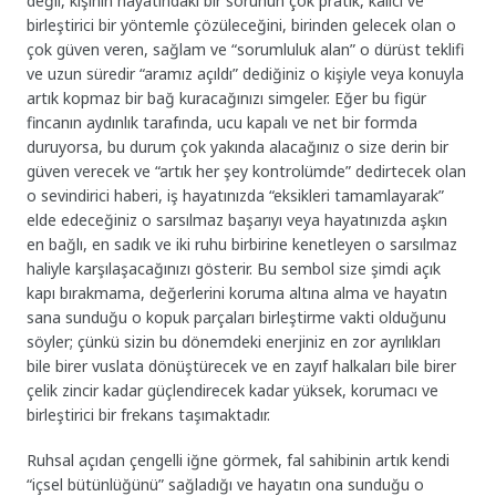
değil, kişinin hayatındaki bir sorunun çok pratik, kalıcı ve
birleştirici bir yöntemle çözüleceğini, birinden gelecek olan o
çok güven veren, sağlam ve “sorumluluk alan” o dürüst teklifi
ve uzun süredir “aramız açıldı” dediğiniz o kişiyle veya konuyla
artık kopmaz bir bağ kuracağınızı simgeler. Eğer bu figür
fincanın aydınlık tarafında, ucu kapalı ve net bir formda
duruyorsa, bu durum çok yakında alacağınız o size derin bir
güven verecek ve “artık her şey kontrolümde” dedirtecek olan
o sevindirici haberi, iş hayatınızda “eksikleri tamamlayarak”
elde edeceğiniz o sarsılmaz başarıyı veya hayatınızda aşkın
en bağlı, en sadık ve iki ruhu birbirine kenetleyen o sarsılmaz
haliyle karşılaşacağınızı gösterir. Bu sembol size şimdi açık
kapı bırakmama, değerlerini koruma altına alma ve hayatın
sana sunduğu o kopuk parçaları birleştirme vakti olduğunu
söyler; çünkü sizin bu dönemdeki enerjiniz en zor ayrılıkları
bile birer vuslata dönüştürecek ve en zayıf halkaları bile birer
çelik zincir kadar güçlendirecek kadar yüksek, korumacı ve
birleştirici bir frekans taşımaktadır.
Ruhsal açıdan çengelli iğne görmek, fal sahibinin artık kendi
“içsel bütünlüğünü” sağladığı ve hayatın ona sunduğu o