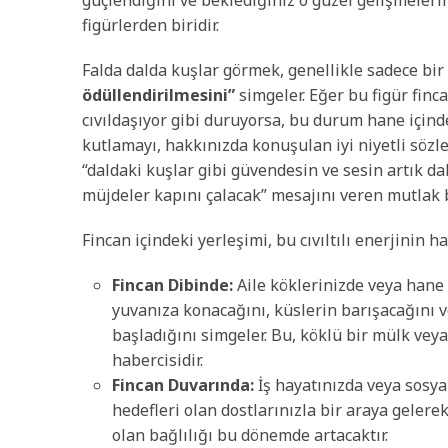
güçlendiğini ve beklediğiniz o güzel gelişmeler
figürlerden biridir.
Falda dalda kuşlar görmek, genellikle sadece bir 
ödüllendirilmesini”
simgeler. Eğer bu figür finc
cıvıldaşıyor gibi duruyorsa, bu durum hane içinde
kutlamayı, hakkınızda konuşulan iyi niyetli sözl
“daldaki kuşlar gibi güvendesin ve sesin artık da
müjdeler kapını çalacak” mesajını veren mutlak bi
Fincan içindeki yerleşimi, bu cıvıltılı enerjinin 
Fincan Dibinde:
Aile köklerinizde veya hane
yuvanıza konacağını, küslerin barışacağını v
başladığını simgeler. Bu, köklü bir mülk ve
habercisidir.
Fincan Duvarında:
İş hayatınızda veya sosya
hedefleri olan dostlarınızla bir araya gelere
olan bağlılığı bu dönemde artacaktır.