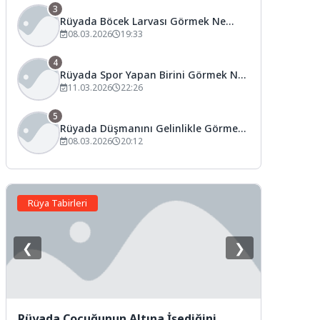
3
Rüyada Böcek Larvası Görmek Ne
Anlama Gelir?
08.03.2026
19:33
4
Rüyada Spor Yapan Birini Görmek Ne
Anlama Gelir?
11.03.2026
22:26
5
Rüyada Düşmanını Gelinlikle Görmek
Ne Anlama Gelir?
08.03.2026
20:12
Rüya Tabirleri
❮
❯
Rüyada Çocuğunun Altına İşediğini