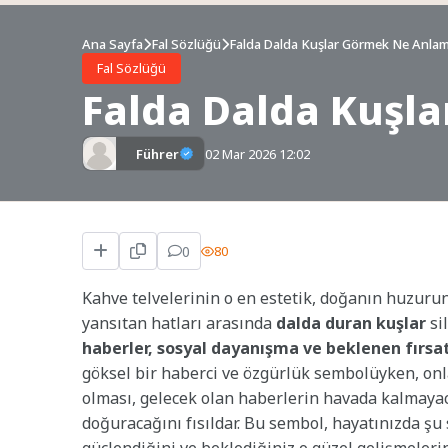
Ana Sayfa
Fal Sözlüğü
Falda Dalda Kuşlar Görmek Ne Anlam
Fal Sözlüğü
Falda Dalda Kuşl
Führer
02 Mar 2026 12:02
0
80
Kahve telvelerinin o en estetik, doğanın huzurunu
yansıtan hatları arasında
dalda duran kuşlar
si
haberler, sosyal dayanışma ve beklenen fırsa
göksel bir haberci ve özgürlük sembolüyken, onl
olması, gelecek olan haberlerin havada kalmayac
doğuracağını fısıldar. Bu sembol, hayatınızda şu 