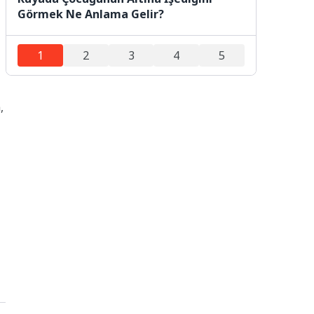
Görmek Ne Anlama Gelir?
1
2
3
4
5
,