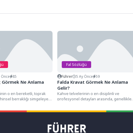
ğü
Fal Sözlüğü
y Önce
85
Führer
5 Ay Önce
59
ç Görmek Ne Anlama
Falda Kravat Görmek Ne Anlama
Gelir?
inin o en bereketli, toprak
Kahve telvelerinin o en disiplinli ve
zihinsel berraklığı simgeleyen
profesyonel detayları arasında, genellikle
nda, genellikle fincanın...
boyun kısmından aşağıya doğru düzgün...