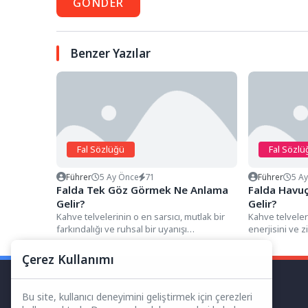
GÖNDER
Benzer Yazılar
Fal Sözlüğü
Fal Sözlü
Führer
5 Ay Önce
71
Führer
5 A
Falda Tek Göz Görmek Ne Anlama
Falda Havu
Gelir?
Gelir?
Kahve telvelerinin o en sarsıcı, mutlak bir
Kahve telveler
farkındalığı ve ruhsal bir uyanışı
enerjisini ve 
simgeleyen detayları arasında,...
detayları arası
Çerez Kullanımı
Bu site, kullanıcı deneyimini geliştirmek için çerezleri