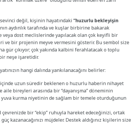
in artık “konmak üzere” olduğunu temsil eden en zarif
sevinci değil, kişinin hayatındaki
“huzurlu bekleyişin
anın aydınlık tarafında ve kuşlar birbirine bakarak
 veya dost meclislerinde yapılacak olan çok keyifli bir
eri ve bir projenin meyve vermesini gösterir. Bu sembol size
ha gür çıkıyor; çok yakında kalbini ferahlatacak o toplu
r neşe işaretidir.
hayatınızın hangi dalında yankılanacağını belirler:
 içinde uzun süredir beklenen o huzurlu haberin nihayet
e aile bireyleri arasında bir “dayanışma” döneminin
ya yuva kurma niyetinin de sağlam bir temele oturduğunun
l çevrenizde bir “ekip” ruhuyla hareket edeceğinizi, ortak
k güç kazanacağınızı müjdeler. Destek aldığınız kişilerin size