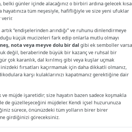
belki günler içinde alacağınız o birbiri ardına gelecek kısa
ya hayatınıza tüm neşesiyle, hafifliğiyle ve size yeni ufuklar
 verir.
n artık “endişelerinden arındığı” ve ruhunu dinlendirmeye
sunduğu küçük mucizeleri fark edip onlarla mutlu olmayı
neş, nota veya meyve dolu bir dal
gibi ek semboller varsa
k değil, beraberinde büyük bir kazanç ve ruhsal bir
igür çok karanlık, dal kırılmış gibi veya kuşlar uçmak
inizdeki fırsatları kaçırmamak için daha dikkatli olmanız,
edikodulara karşı kulaklarınızı kapatmanız gerektiğine dair
k ve müjde işaretidir; size hayatın bazen sadece koşmakla
le de güzelleşeceğini müjdeler. Kendi içsel huzurunuza
ğiniz sürece, önünüzdeki tüm yolların birer birer
e girdiğinizi göreceksiniz.