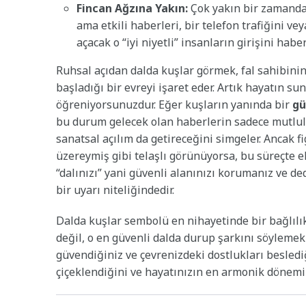
Fincan Ağzına Yakın:
Çok yakın bir zamanda, 
ama etkili haberleri, bir telefon trafiğini ve
açacak o “iyi niyetli” insanların girişini haber
Ruhsal açıdan dalda kuşlar görmek, fal sahibini
başladığı bir evreyi işaret eder. Artık hayatın 
öğreniyorsunuzdur. Eğer kuşların yanında bir
gü
bu durum gelecek olan haberlerin sadece mutlulu
sanatsal açılım da getireceğini simgeler. Ancak f
üzereymiş gibi telaşlı görünüyorsa, bu süreçte el
“dalınızı” yani güvenli alanınızı korumanız ve d
bir uyarı niteliğindedir.
Dalda kuşlar sembolü en nihayetinde bir bağlılı
değil, o en güvenli dalda durup şarkını söylemek
güvendiğiniz ve çevrenizdeki dostlukları besledi
çiçeklendiğini ve hayatınızın en armonik dönemin