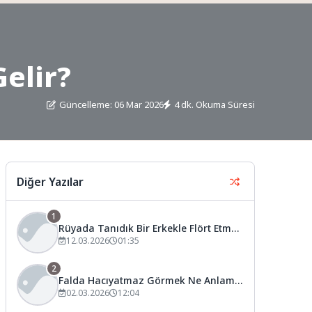
elir?
Güncelleme: 06 Mar 2026
4 dk. Okuma Süresi
Diğer Yazılar
1
Rüyada Tanıdık Bir Erkekle Flört Etmek
Ne Anlama Gelir?
12.03.2026
01:35
2
Falda Hacıyatmaz Görmek Ne Anlama
Gelir?
02.03.2026
12:04