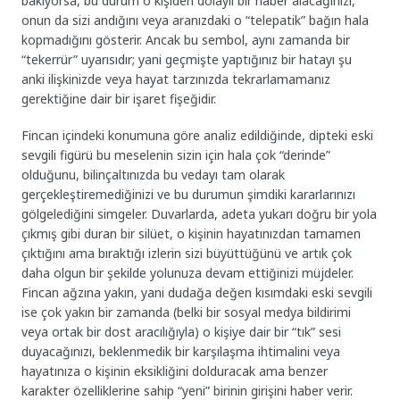
bakıyorsa, bu durum o kişiden dolaylı bir haber alacağınızı,
onun da sizi andığını veya aranızdaki o “telepatik” bağın hala
kopmadığını gösterir. Ancak bu sembol, aynı zamanda bir
“tekerrür” uyarısıdır; yani geçmişte yaptığınız bir hatayı şu
anki ilişkinizde veya hayat tarzınızda tekrarlamamanız
gerektiğine dair bir işaret fişeğidir.
Fincan içindeki konumuna göre analiz edildiğinde, dipteki eski
sevgili figürü bu meselenin sizin için hala çok “derinde”
olduğunu, bilinçaltınızda bu vedayı tam olarak
gerçekleştiremediğinizi ve bu durumun şimdiki kararlarınızı
gölgelediğini simgeler. Duvarlarda, adeta yukarı doğru bir yola
çıkmış gibi duran bir silüet, o kişinin hayatınızdan tamamen
çıktığını ama bıraktığı izlerin sizi büyüttüğünü ve artık çok
daha olgun bir şekilde yolunuza devam ettiğinizi müjdeler.
Fincan ağzına yakın, yani dudağa değen kısımdaki eski sevgili
ise çok yakın bir zamanda (belki bir sosyal medya bildirimi
veya ortak bir dost aracılığıyla) o kişiye dair bir “tık” sesi
duyacağınızı, beklenmedik bir karşılaşma ihtimalini veya
hayatınıza o kişinin eksikliğini dolduracak ama benzer
karakter özelliklerine sahip “yeni” birinin girişini haber verir.