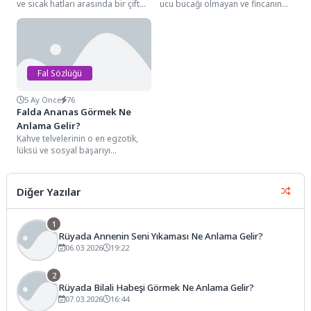
ve sıcak hatları arasında bir çift
ucu bucağı olmayan ve fincanın
figürüyle karşılaşmak, semboloji...
içinde tam bir döngü oluşturan...
Fal Sözlüğü
5 Ay Önce
76
Falda Ananas Görmek Ne
Anlama Gelir?
Kahve telvelerinin o en egzotik,
lüksü ve sosyal başarıyı
simgeleyen detayları arasından,
genellikle fincanın üst...
Diğer Yazılar
1
Rüyada Annenin Seni Yıkaması Ne Anlama Gelir?
06.03.2026
19:22
2
Rüyada Bilali Habeşi Görmek Ne Anlama Gelir?
07.03.2026
16:44