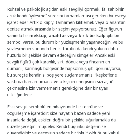
Ruhsal ve psikolojik açıdan eski sevgiliyi görmek, fal sahibinin
artık kendi “iyileşme” sürecini tamamlaması gereken bir evreyi
işaret eder. Artık o kapıyı tamamen kilitlemek veya o anahtarı
denize atmak arasında bir seçim yapıyorsunuz. Eğer figürün
yanında bir
mektup, anahtar veya kırık bir kalp
gibi bir
sembol varsa, bu durum bir yüzleşmenin yaşanacağını ve bu
yüzleşmenin sonunda her iki tarafın da kendi yoluna daha
huzurlu bir şekilde devam edeceğini simgeler. Ancak eski
sevgili figürü çok karanlık, sırtı dönük veya fincanın en
dumanlı, karmaşık bölgesinde hapsolmuş gibi görünüyorsa,
bu süreçte kendinizi boş yere suçlamamanız, “keşke”lerle
vaktinizi harcamamanız ve o kişinin enerjisinin sizi aşağı
çekmesine izin vermemeniz gerektiğine dair bir uyarı
niteliğindedir.
Eski sevgili sembolü en nihayetinde bir tecrübe ve
özgürleşme işaretidir; size hayatın bazen sadece yeni
insanlarla değil, eskileri doğru bir şekilde uğurlamakla da
güzelleşeceğini müjdeler. Kendi bugünkü değerinize
güvendiğiniz ve geçmişin sadece bir “okul” olduğunu kabul