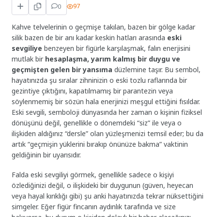
0
97
Kahve telvelerinin o geçmişe takılan, bazen bir gölge kadar
silik bazen de bir anı kadar keskin hatları arasında
eski
sevgiliye
benzeyen bir figürle karşılaşmak, falın enerjisini
mutlak bir
hesaplaşma, yarım kalmış bir duygu ve
geçmişten gelen bir yansıma
düzlemine taşır. Bu sembol,
hayatınızda şu sıralar zihninizin o eski tozlu raflarında bir
gezintiye çıktığını, kapatılmamış bir parantezin veya
söylenmemiş bir sözün hala enerjinizi meşgul ettiğini fısıldar.
Eski sevgili, semboloji dünyasında her zaman o kişinin fiziksel
dönüşünü değil, genellikle o dönemdeki “siz” ile veya o
ilişkiden aldığınız “dersle” olan yüzleşmenizi temsil eder; bu da
artık “geçmişin yüklerini bırakıp önünüze bakma” vaktinin
geldiğinin bir uyarısıdır.
Falda eski sevgiliyi görmek, genellikle sadece o kişiyi
özlediğinizi değil, o ilişkideki bir duygunun (güven, heyecan
veya hayal kırıklığı gibi) şu anki hayatınızda tekrar nüksettiğini
simgeler. Eğer figür fincanın aydınlık tarafında ve size