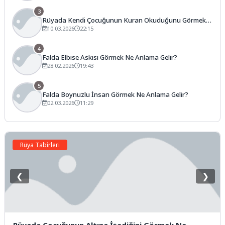
3
Rüyada Kendi Çocuğunun Kuran Okuduğunu Görmek
Ne Anlama Gelir?
10.03.2026
22:15
4
Falda Elbise Askısı Görmek Ne Anlama Gelir?
28.02.2026
19:43
5
Falda Boynuzlu İnsan Görmek Ne Anlama Gelir?
02.03.2026
11:29
Rüya Tabirleri
❮
❯
Rüyada Çocuğunun Altına İşediğini Görmek Ne