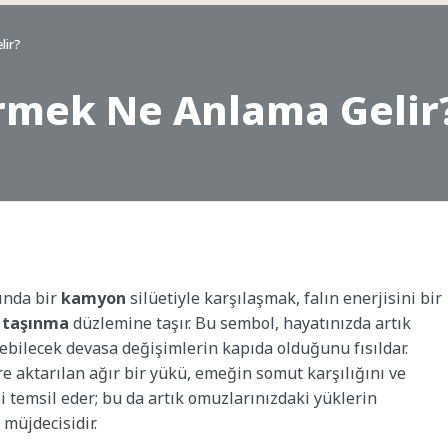
lir?
rmek Ne Anlama Gelir
sında bir
kamyon
silüetiyle karşılaşmak, falın enerjisini bir
e taşınma
düzlemine taşır. Bu sembol, hayatınızda artık
lebilecek devasa değişimlerin kapıda olduğunu fısıldar.
e aktarılan ağır bir yükü, emeğin somut karşılığını ve
i temsil eder; bu da artık omuzlarınızdaki yüklerin
 müjdecisidir.