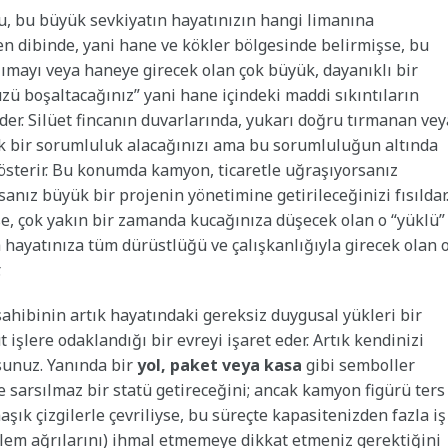
u, bu büyük sevkiyatın hayatınızın hangi limanına
 en dibinde, yani hane ve kökler bölgesinde belirmişse, bu
şımayı veya haneye girecek olan çok büyük, dayanıklı bir
ü boşaltacağınız” yani hane içindeki maddi sıkıntıların
eder. Silüet fincanın duvarlarında, yukarı doğru tırmanan vey
ük bir sorumluluk alacağınızı ama bu sorumluluğun altında
österir. Bu konumda kamyon, ticaretle uğraşıyorsanız
sanız büyük bir projenin yönetimine getirileceğinizi fısıldar
se, çok yakın bir zamanda kucağınıza düşecek olan o “yüklü”
a hayatınıza tüm dürüstlüğü ve çalışkanlığıyla girecek olan 
.
ahibinin artık hayatındaki gereksiz duygusal yükleri bir
şlere odaklandığı bir evreyi işaret eder. Artık kendinizi
sunuz. Yanında bir
yol, paket veya kasa
gibi semboller
ve sarsılmaz bir statü getireceğini; ancak kamyon figürü ters
şık çizgilerle çevriliyse, bu süreçte kapasitenizden fazla iş
klem ağrılarını) ihmal etmemeye dikkat etmeniz gerektiğini