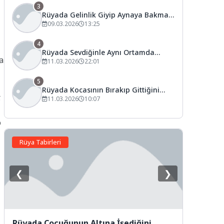
3
Rüyada Gelinlik Giyip Aynaya Bakmak
Ne Anlama Gelir?
09.03.2026
13:25
4
Rüyada Sevdiğinle Aynı Ortamda
a
Bulunmak Ne Anlama Gelir?
11.03.2026
22:01
5
Rüyada Kocasının Bırakıp Gittiğini
.
Görmek Ne Anlama Gelir?
11.03.2026
10:07
o
Rüya Tabirleri
❮
❯
Rüyada Çocuğunun Altına İşediğini