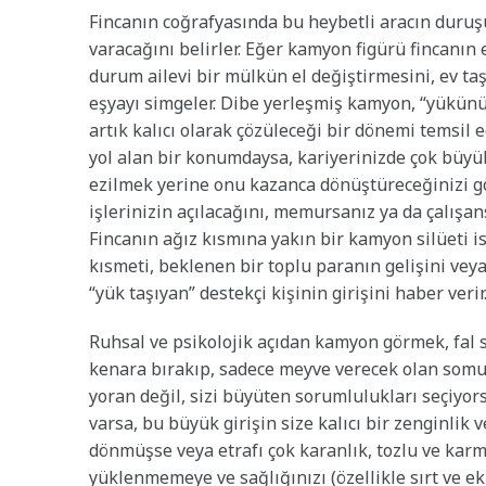
Fincanın coğrafyasında bu heybetli aracın duruş
varacağını belirler. Eğer kamyon figürü fincanın
durum ailevi bir mülkün el değiştirmesini, ev ta
eşyayı simgeler. Dibe yerleşmiş kamyon, “yükünüz
artık kalıcı olarak çözüleceği bir dönemi temsil 
yol alan bir konumdaysa, kariyerinizde çok büy
ezilmek yerine onu kazanca dönüştüreceğinizi g
işlerinizin açılacağını, memursanız ya da çalışan
Fincanın ağız kısmına yakın bir kamyon silüeti i
kısmeti, beklenen bir toplu paranın gelişini vey
“yük taşıyan” destekçi kişinin girişini haber verir
Ruhsal ve psikolojik açıdan kamyon görmek, fal s
kenara bırakıp, sadece meyve verecek olan somut i
yoran değil, sizi büyüten sorumlulukları seçiyor
varsa, bu büyük girişin size kalıcı bir zenginlik 
dönmüşse veya etrafı çok karanlık, tozlu ve karma
yüklenmemeye ve sağlığınızı (özellikle sırt ve e