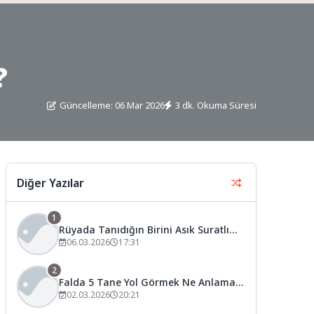
?
Güncelleme: 06 Mar 2026
3 dk. Okuma Süresi
Diğer Yazılar
1
Rüyada Tanıdığın Birini Asık Suratlı
Görmek Ne Anlama Gelir?
06.03.2026
17:31
2
Falda 5 Tane Yol Görmek Ne Anlama
Gelir?
02.03.2026
20:21