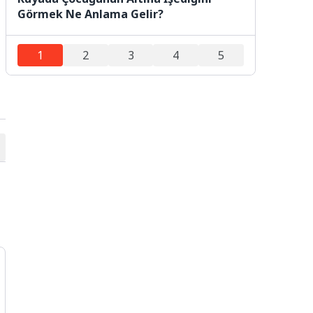
Görmek Ne Anlama Gelir?
1
2
3
4
5