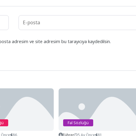
posta adresim ve site adresim bu tarayıcıya kaydedilsin.
ğü
Fal Sözlüğü
y Önce
86
Führer
5 Ay Önce
81