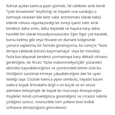
Ruhsal açıdan karınca yiyen görmek, fal sahibinin artık kendi
“içsel donanımını” keşfettiği ve hayatın ona sunduğu o
karmaşık sınavları bile birer sabır antrenmanı olarak kabul
ederek ruhunu olgunlaştırdığı bir evreyi işaret eder. Artık
kendinizi daha emin, daha dayanıklı ve hayata karşı daha
hazırlıklı biri olarak hissediyorsunuzdur. Eğer figür çok karanlık,
burnu kırılmış gibi veya fincanın en dumanlı bölgesinde
çamura saplanmış bir formda görünüyorsa, bu süreçte “fazla
detaya takılarak bütünü kaçırmamaya” veya bir meseleyi
fazla kurcalayarak kendinizi yormamaya karşı dikkatli olmanız
gerektiğine, bir fırsatı “fazla mükemmeliyetçilik” yüzünden
elinizden kaçırabileceğinize ve çevrenizdeki birinin sizin bu
titizliğinizi suistimal etmeye çalışabileceğine dair bir uyarı
niteliği taşır. Özünde karınca yiyen sembolü, hayatın bazen
sadece büyük fırtınalarla değil o en küçük ve en sessiz
adımların birleşimiyle de büyük bir mucizeye dönüşeceğini
müjdeler. Kendi uzmanlığınıza güvendiğiniz ve rotanızı sabırla
çizdiğiniz sürece, önünüzdeki tüm yolların birer bolluk
sofrasına dönüştüğünü göreceksiniz.