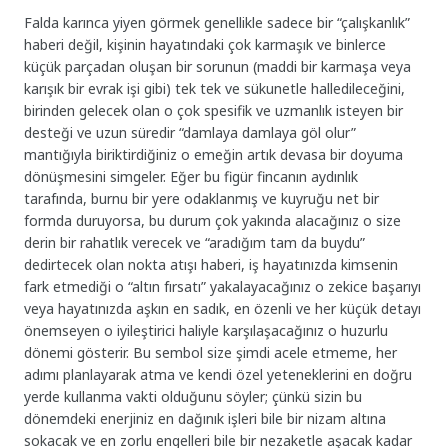
Falda karınca yiyen görmek genellikle sadece bir “çalışkanlık”
haberi değil, kişinin hayatındaki çok karmaşık ve binlerce
küçük parçadan oluşan bir sorunun (maddi bir karmaşa veya
karışık bir evrak işi gibi) tek tek ve sükunetle halledileceğini,
birinden gelecek olan o çok spesifik ve uzmanlık isteyen bir
desteği ve uzun süredir “damlaya damlaya göl olur”
mantığıyla biriktirdiğiniz o emeğin artık devasa bir doyuma
dönüşmesini simgeler. Eğer bu figür fincanın aydınlık
tarafında, burnu bir yere odaklanmış ve kuyruğu net bir
formda duruyorsa, bu durum çok yakında alacağınız o size
derin bir rahatlık verecek ve “aradığım tam da buydu”
dedirtecek olan nokta atışı haberi, iş hayatınızda kimsenin
fark etmediği o “altın fırsatı” yakalayacağınız o zekice başarıyı
veya hayatınızda aşkın en sadık, en özenli ve her küçük detayı
önemseyen o iyileştirici haliyle karşılaşacağınız o huzurlu
dönemi gösterir. Bu sembol size şimdi acele etmeme, her
adımı planlayarak atma ve kendi özel yeteneklerini en doğru
yerde kullanma vakti olduğunu söyler; çünkü sizin bu
dönemdeki enerjiniz en dağınık işleri bile bir nizam altına
sokacak ve en zorlu engelleri bile bir nezaketle aşacak kadar