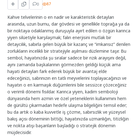
0
87
Kahve telvelerinin o en nadir ve karakteristik detayları
arasında, uzun burnu, dar gövdesi ve genellikle toprağa ya da
bir noktaya odaklanmış duruşuyla ayırt edilen o özgün karınca
yiyen silüetiyle karşılaşmak; falın enerjisini mutlak bir
detaycılık, sabırla gelen büyük bir kazanç ve “imkansız” denilen
zorlukların incelikli bir stratejiyle aşılması düzlemine taşır. Bu
sembol, hayatınızda şu sıralar sadece bir rızık arayışını değil,
aynı zamanda başkalarının görmezden geldiği küçük ama
hayati detayları fark ederek büyük bir avantaj elde
edeceğinizi, sabrınızın en tatlı meyvelerini toplayacağınızı ve
hayatın o en karmaşık düğümlerini bile sessizce çözeceğiniz
o verimli dönemi fısıldar. Karınca yiyen, kadim semboloji
dünyasında hem azmin ve özel yeteneklerin kullanımını hem
de gürültü çıkarmadan hedefe ulaşma bilgeliğini temsil eder;
bu da artık o kaba kuvvetle iş çözme, sabırsızlık ve yüzeysel
bakış açısı döneminin bittiği, hayatınızda uzmanlığın, titizliğin
ve nokta atışı başarıların başladığı o stratejik dönemin
müjdecisidir.