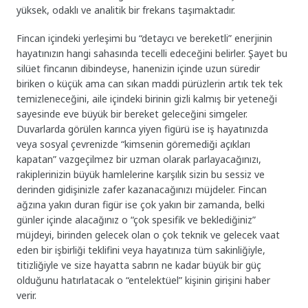
yüksek, odaklı ve analitik bir frekans taşımaktadır.
Fincan içindeki yerleşimi bu “detaycı ve bereketli” enerjinin
hayatınızın hangi sahasında tecelli edeceğini belirler. Şayet bu
silüet fincanın dibindeyse, hanenizin içinde uzun süredir
biriken o küçük ama can sıkan maddi pürüzlerin artık tek tek
temizleneceğini, aile içindeki birinin gizli kalmış bir yeteneği
sayesinde eve büyük bir bereket geleceğini simgeler.
Duvarlarda görülen karınca yiyen figürü ise iş hayatınızda
veya sosyal çevrenizde “kimsenin göremediği açıkları
kapatan” vazgeçilmez bir uzman olarak parlayacağınızı,
rakiplerinizin büyük hamlelerine karşılık sizin bu sessiz ve
derinden gidişinizle zafer kazanacağınızı müjdeler. Fincan
ağzına yakın duran figür ise çok yakın bir zamanda, belki
günler içinde alacağınız o “çok spesifik ve beklediğiniz”
müjdeyi, birinden gelecek olan o çok teknik ve gelecek vaat
eden bir işbirliği teklifini veya hayatınıza tüm sakinliğiyle,
titizliğiyle ve size hayatta sabrın ne kadar büyük bir güç
olduğunu hatırlatacak o “entelektüel” kişinin girişini haber
verir.