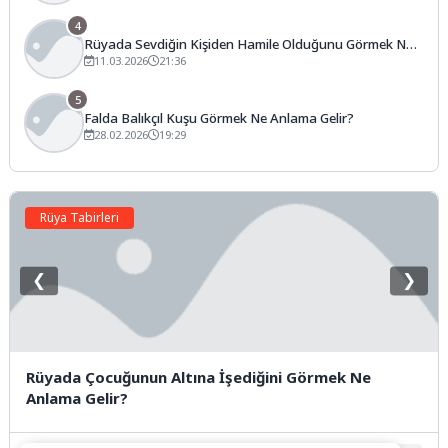
4
Rüyada Sevdiğin Kişiden Hamile Olduğunu Görmek Ne
Anlama Gelir?
11.03.2026
21:36
5
Falda Balıkçıl Kuşu Görmek Ne Anlama Gelir?
28.02.2026
19:29
Rüya Tabirleri
❮
❯
Rüyada Çocuğunun Altına İşediğini Görmek Ne
Anlama Gelir?