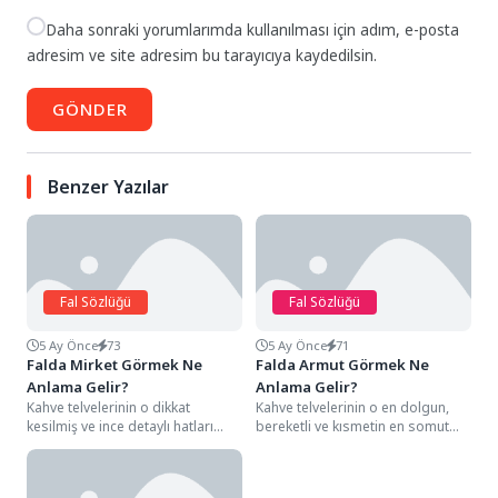
Daha sonraki yorumlarımda kullanılması için adım, e-posta
adresim ve site adresim bu tarayıcıya kaydedilsin.
GÖNDER
Benzer Yazılar
Fal Sözlüğü
Fal Sözlüğü
5 Ay Önce
73
5 Ay Önce
71
Falda Mirket Görmek Ne
Falda Armut Görmek Ne
Anlama Gelir?
Anlama Gelir?
Kahve telvelerinin o dikkat
Kahve telvelerinin o en dolgun,
kesilmiş ve ince detaylı hatları
bereketli ve kısmetin en somut
arasında bir mirket silüetiyle
halini simgeleyen detayları
karşılaşmak, falın...
arasında, genellikle...