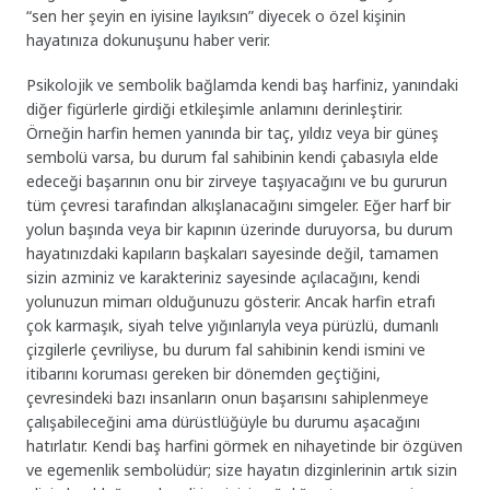
“sen her şeyin en iyisine layıksın” diyecek o özel kişinin
hayatınıza dokunuşunu haber verir.
Psikolojik ve sembolik bağlamda kendi baş harfiniz, yanındaki
diğer figürlerle girdiği etkileşimle anlamını derinleştirir.
Örneğin harfin hemen yanında bir taç, yıldız veya bir güneş
sembolü varsa, bu durum fal sahibinin kendi çabasıyla elde
edeceği başarının onu bir zirveye taşıyacağını ve bu gururun
tüm çevresi tarafından alkışlanacağını simgeler. Eğer harf bir
yolun başında veya bir kapının üzerinde duruyorsa, bu durum
hayatınızdaki kapıların başkaları sayesinde değil, tamamen
sizin azminiz ve karakteriniz sayesinde açılacağını, kendi
yolunuzun mimarı olduğunuzu gösterir. Ancak harfin etrafı
çok karmaşık, siyah telve yığınlarıyla veya pürüzlü, dumanlı
çizgilerle çevriliyse, bu durum fal sahibinin kendi ismini ve
itibarını koruması gereken bir dönemden geçtiğini,
çevresindeki bazı insanların onun başarısını sahiplenmeye
çalışabileceğini ama dürüstlüğüyle bu durumu aşacağını
hatırlatır. Kendi baş harfini görmek en nihayetinde bir özgüven
ve egemenlik sembolüdür; size hayatın dizginlerinin artık sizin