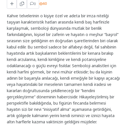
0
60
Kahve telvelerinin o kişiye özel ve adeta bir imza niteliği
taşıyan karakteristik hatları arasında kendi baş harfinizle
karşılaşmak, semboloji dünyasında mutlak bir benlik
farkındalığının, kişisel bir zaferin ve hayatın o meşhur “başrol”
sırasının size geldiğinin en doğrudan işaretlerinden biri olarak
kabul edilir. Bu sembol sadece bir alfabeyi değil, fal sahibinin
hayatında artık başkalarının beklentilerini bir kenara bırakıp
kendi arzularına, kendi kimliğine ve kendi potansiyeline
odaklanacağı o güçlü evreyi fısıldar. Semboloji analistleri için
kendi harfini görmek, bir nevi mühür etkisidir; bu da kişinin
adının bir başarıyla anılacağı, kendi emeğiyle bir kapıyı açacağı
veya hayatındaki bir meselenin tamamen kendi iradesi ve
kararları doğrultusunda şekilleneceği bir “kendini
gerçekleştirme” döneminin habercisidir. Hikayeleştirilmiş bir
perspektifle bakıldığında, bu figürün fincanda belirmesi
hayatın sizi bir nevi “inisiyatif alma” aşamasına getirdiğini,
artık gölgede kalmanın yerini kendi isminizi ve izinizi hayata
altın harflerle kazıma vaktinizin geldiğini müjdeler.