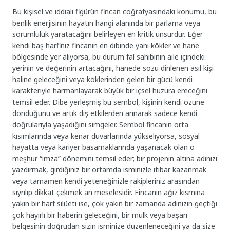
Bu kişisel ve iddialı figürün fincan coğrafyasındaki konumu, bu
benlik enerjisinin hayatın hangi alanında bir parlama veya
sorumluluk yaratacağını belirleyen en kritik unsurdur. Eğer
kendi baş harfiniz fincanın en dibinde yani kökler ve hane
bölgesinde yer alıyorsa, bu durum fal sahibinin aile içindeki
yerinin ve değerinin artacağını, hanede sözü dinlenen asıl kişi
haline geleceğini veya köklerinden gelen bir gücü kendi
karakteriyle harmanlayarak büyük bir içsel huzura ereceğini
temsil eder. Dibe yerleşmiş bu sembol, kişinin kendi özüne
döndüğünü ve artık dış etkilerden arınarak sadece kendi
doğrularıyla yaşadığını simgeler. Sembol fincanın orta
kısımlarında veya kenar duvarlarında yükseliyorsa, sosyal
hayatta veya kariyer basamaklarında yaşanacak olan o
meşhur “imza” dönemini temsil eder; bir projenin altına adınızı
yazdırmak, girdiğiniz bir ortamda isminizle itibar kazanmak
veya tamamen kendi yeteneğinizle rakipleriniz arasından
sıyrılıp dikkat çekmek an meselesidir. Fincanın ağız kısmına
yakın bir harf silüeti ise, çok yakın bir zamanda adınızın geçtiği
çok hayırlı bir haberin geleceğini, bir mülk veya başarı
belgesinin doğrudan sizin isminize düzenleneceğini ya da size