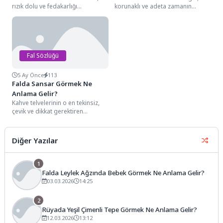
rızık dolu ve fedakarlığı
korunaklı ve adeta zamanın
simgeleyen detayları arasında,
durduğu bir kutsallığı andıran
genellikle fincanın ağız...
karakteristik hatları...
Fal Sözlüğü
5 Ay Önce
113
Falda Sansar Görmek Ne
Anlama Gelir?
Kahve telvelerinin o en tekinsiz,
çevik ve dikkat gerektiren
detayları arasında, genellikle ince
uzun gövdesi,...
Diğer Yazılar
1
Falda Leylek Ağzında Bebek Görmek Ne Anlama Gelir?
03.03.2026
14:25
2
Rüyada Yeşil Çimenli Tepe Görmek Ne Anlama Gelir?
12.03.2026
13:12