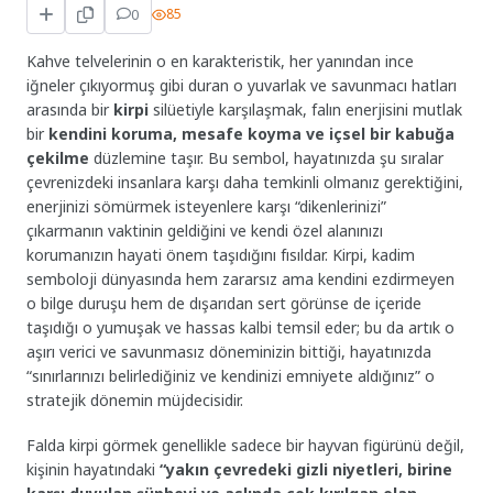
0
85
Kahve telvelerinin o en karakteristik, her yanından ince
iğneler çıkıyormuş gibi duran o yuvarlak ve savunmacı hatları
arasında bir
kirpi
silüetiyle karşılaşmak, falın enerjisini mutlak
bir
kendini koruma, mesafe koyma ve içsel bir kabuğa
çekilme
düzlemine taşır. Bu sembol, hayatınızda şu sıralar
çevrenizdeki insanlara karşı daha temkinli olmanız gerektiğini,
enerjinizi sömürmek isteyenlere karşı “dikenlerinizi”
çıkarmanın vaktinin geldiğini ve kendi özel alanınızı
korumanızın hayati önem taşıdığını fısıldar. Kirpi, kadim
semboloji dünyasında hem zararsız ama kendini ezdirmeyen
o bilge duruşu hem de dışarıdan sert görünse de içeride
taşıdığı o yumuşak ve hassas kalbi temsil eder; bu da artık o
aşırı verici ve savunmasız döneminizin bittiği, hayatınızda
“sınırlarınızı belirlediğiniz ve kendinizi emniyete aldığınız” o
stratejik dönemin müjdecisidir.
Falda kirpi görmek genellikle sadece bir hayvan figürünü değil,
kişinin hayatındaki
“yakın çevredeki gizli niyetleri, birine