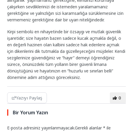
alınganlık” yapmamanız gerektiğine, kendinizi korumaya
çalışırken sevdiklerinizi de istemeden yaralamamanız
gerektiğine ve yalnızlığın sizi karamsarlığa sürüklemesine izin
vermemeniz gerektiğine dair bir uyarı niteliğindedir.
Kirpi sembolü en nihayetinde bir özsaygı ve mutlak güvenlik
işaretidir; size hayatın bazen sadece kucak açmakla değil, o
en değerli hazinen olan kalbini sadece hak edenlere açmak
için dikenlerini dik tutmakla da güzelleşeceğini müjdeler. Kendi
sezgilerinize güvendiğiniz ve “hayır” demeyi öğrendiğiniz
sürece, önünüzdeki tüm yolların birer güvenli limana
dönüştüğünü ve hayatınızın en “huzurlu ve sınırları belli”
dönemine adım attığınızı göreceksiniz.
Yazıyı Paylaş
0
Bir Yorum Yazın
E-posta adresiniz yayınlanmayacak.
Gerekli alanlar
*
ile