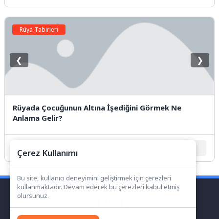
Rüya Tabirleri
❮
❯
Rüyada Çocuğunun Altına İşediğini Görmek Ne
Anlama Gelir?
1
2
3
4
5
Çerez Kullanımı
Bu site, kullanıcı deneyimini geliştirmek için çerezleri
kullanmaktadır. Devam ederek bu çerezleri kabul etmiş
olursunuz.