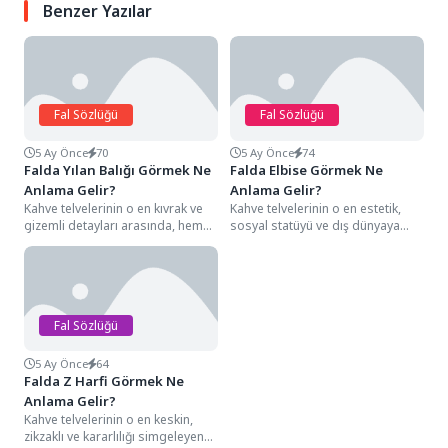
Benzer Yazılar
Fal Sözlüğü
Fal Sözlüğü
5 Ay Önce
70
5 Ay Önce
74
Falda Yılan Balığı Görmek Ne
Falda Elbise Görmek Ne
Anlama Gelir?
Anlama Gelir?
Kahve telvelerinin o en kıvrak ve
Kahve telvelerinin o en estetik,
gizemli detayları arasında, hem
sosyal statüyü ve dış dünyaya
bir yılanın esnek ve bükümlü...
yansıtılan o muazzam enerjiyi
simgeleyen...
Fal Sözlüğü
5 Ay Önce
64
Falda Z Harfi Görmek Ne
Anlama Gelir?
Kahve telvelerinin o en keskin,
zikzaklı ve kararlılığı simgeleyen