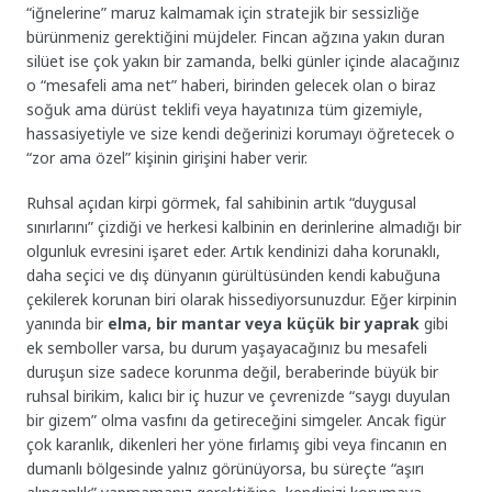
“iğnelerine” maruz kalmamak için stratejik bir sessizliğe
bürünmeniz gerektiğini müjdeler. Fincan ağzına yakın duran
silüet ise çok yakın bir zamanda, belki günler içinde alacağınız
o “mesafeli ama net” haberi, birinden gelecek olan o biraz
soğuk ama dürüst teklifi veya hayatınıza tüm gizemiyle,
hassasiyetiyle ve size kendi değerinizi korumayı öğretecek o
“zor ama özel” kişinin girişini haber verir.
Ruhsal açıdan kirpi görmek, fal sahibinin artık “duygusal
sınırlarını” çizdiği ve herkesi kalbinin en derinlerine almadığı bir
olgunluk evresini işaret eder. Artık kendinizi daha korunaklı,
daha seçici ve dış dünyanın gürültüsünden kendi kabuğuna
çekilerek korunan biri olarak hissediyorsunuzdur. Eğer kirpinin
yanında bir
elma, bir mantar veya küçük bir yaprak
gibi
ek semboller varsa, bu durum yaşayacağınız bu mesafeli
duruşun size sadece korunma değil, beraberinde büyük bir
ruhsal birikim, kalıcı bir iç huzur ve çevrenizde “saygı duyulan
bir gizem” olma vasfını da getireceğini simgeler. Ancak figür
çok karanlık, dikenleri her yöne fırlamış gibi veya fincanın en
dumanlı bölgesinde yalnız görünüyorsa, bu süreçte “aşırı