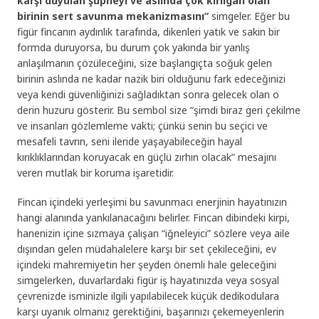
karşı duyulan şüpheyi ve aslında çok kırılgan olan
birinin sert savunma mekanizmasını”
simgeler. Eğer bu
figür fincanın aydınlık tarafında, dikenleri yatık ve sakin bir
formda duruyorsa, bu durum çok yakında bir yanlış
anlaşılmanın çözüleceğini, size başlangıçta soğuk gelen
birinin aslında ne kadar nazik biri olduğunu fark edeceğinizi
veya kendi güvenliğinizi sağladıktan sonra gelecek olan o
derin huzuru gösterir. Bu sembol size “şimdi biraz geri çekilme
ve insanları gözlemleme vakti; çünkü senin bu seçici ve
mesafeli tavrın, seni ileride yaşayabileceğin hayal
kırıklıklarından koruyacak en güçlü zırhın olacak” mesajını
veren mutlak bir koruma işaretidir.
Fincan içindeki yerleşimi bu savunmacı enerjinin hayatınızın
hangi alanında yankılanacağını belirler. Fincan dibindeki kirpi,
hanenizin içine sızmaya çalışan “iğneleyici” sözlere veya aile
dışından gelen müdahalelere karşı bir set çekileceğini, ev
içindeki mahremiyetin her şeyden önemli hale geleceğini
simgelerken, duvarlardaki figür iş hayatınızda veya sosyal
çevrenizde isminizle ilgili yapılabilecek küçük dedikodulara
karşı uyanık olmanız gerektiğini, başarınızı çekemeyenlerin