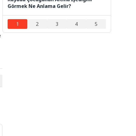
Görmek Ne Anlama Gelir?
1
2
3
4
5
e