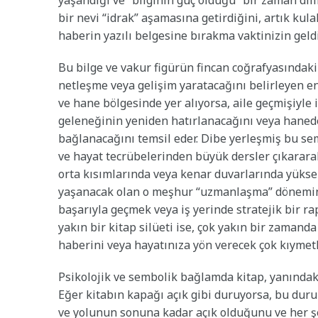
yaşandığı ve “bilginin güç olduğu” bir zaman dili
bir nevi “idrak” aşamasına getirdiğini, artık kula
haberin yazılı belgesine bırakma vaktinizin geld
Bu bilge ve vakur figürün fincan coğrafyasındaki
netleşme veya gelişim yaratacağını belirleyen en
ve hane bölgesinde yer alıyorsa, aile geçmişiyle il
geleneğinin yeniden hatırlanacağını veya haned
bağlanacağını temsil eder. Dibe yerleşmiş bu sem
ve hayat tecrübelerinden büyük dersler çıkararak
orta kısımlarında veya kenar duvarlarında yükse
yaşanacak olan o meşhur “uzmanlaşma” dönemini 
başarıyla geçmek veya iş yerinde stratejik bir r
yakın bir kitap silüeti ise, çok yakın bir zamand
haberini veya hayatınıza yön verecek çok kıymetli
Psikolojik ve sembolik bağlamda kitap, yanındaki 
Eğer kitabın kapağı açık gibi duruyorsa, bu dur
ve yolunun sonuna kadar açık olduğunu ve her şey