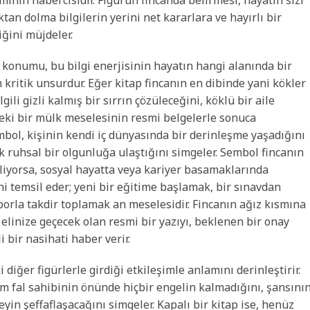
minin habercisidir. Figürün fincanda belirmesi, hayatın sizi
ktan dolma bilgilerin yerini net kararlara ve hayırlı bir
iğini müjdeler.
 konumu, bu bilgi enerjisinin hayatın hangi alanında bir
 kritik unsurdur. Eğer kitap fincanın en dibinde yani kökler
gili gizli kalmış bir sırrın çözüleceğini, köklü bir aile
eki bir mülk meselesinin resmi belgelerle sonuca
bol, kişinin kendi iç dünyasında bir derinleşme yaşadığını
 ruhsal bir olgunluğa ulaştığını simgeler. Sembol fincanın
liyorsa, sosyal hayatta veya kariyer basamaklarında
temsil eder; yeni bir eğitime başlamak, bir sınavdan
aporla takdir toplamak an meselesidir. Fincanın ağız kısmına
a elinize geçecek olan resmi bir yazıyı, beklenen bir onay
 bir nasihati haber verir.
diğer figürlerle girdiği etkileşimle anlamını derinleştirir.
um fal sahibinin önünde hiçbir engelin kalmadığını, şansını
in şeffaflaşacağını simgeler. Kapalı bir kitap ise, henüz