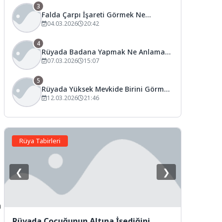
3
Falda Çarpı İşareti Görmek Ne
Anlama Gelir?
04.03.2026
20:42
4
Rüyada Badana Yapmak Ne Anlama
Gelir?
07.03.2026
15:07
5
Rüyada Yüksek Mevkide Birini Görmek
Ne Anlama Gelir?
12.03.2026
21:46
Rüya Tabirleri
❮
❯
n
Rüyada Çocuğunun Altına İşediğini