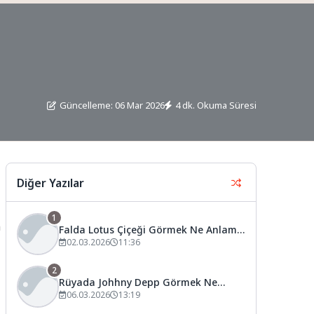
Güncelleme: 06 Mar 2026
4 dk. Okuma Süresi
Diğer Yazılar
1
n
Falda Lotus Çiçeği Görmek Ne Anlama
Gelir?
02.03.2026
11:36
2
Rüyada Johhny Depp Görmek Ne
Anlama Gelir?
06.03.2026
13:19