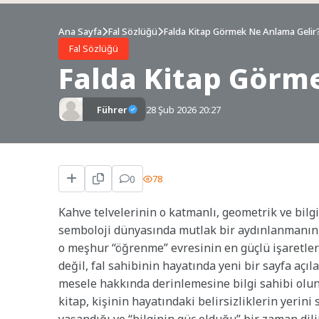
Ana Sayfa
Fal Sözlüğü
Falda Kitap Görmek Ne Anlama Gelir
Fal Sözlüğü
Falda Kitap Görm
Führer
28 Şub 2026 20:27
0
78
Kahve telvelerinin o katmanlı, geometrik ve bilgi
semboloji dünyasında mutlak bir aydınlanmanın, 
o meşhur “öğrenme” evresinin en güçlü işaretleri
değil, fal sahibinin hayatında yeni bir sayfa açı
mesele hakkında derinlemesine bilgi sahibi olunac
kitap, kişinin hayatındaki belirsizliklerin yerini