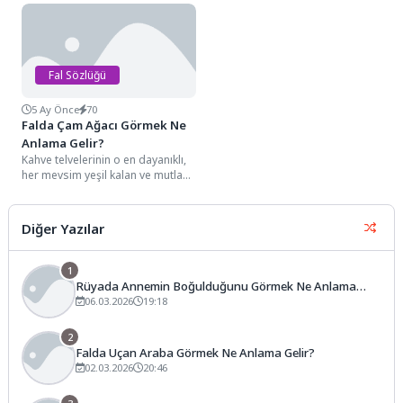
tarafı telvelerin içinde...
silüetiyle karşılaşmak, falın
enerjisini...
Fal Sözlüğü
5 Ay Önce
70
Falda Çam Ağacı Görmek Ne
Anlama Gelir?
Kahve telvelerinin o en dayanıklı,
her mevsim yeşil kalan ve mutlak
bir dirayeti simgeleyen detayları...
Diğer Yazılar
1
Rüyada Annemin Boğulduğunu Görmek Ne Anlama
Gelir?
06.03.2026
19:18
2
Falda Uçan Araba Görmek Ne Anlama Gelir?
02.03.2026
20:46