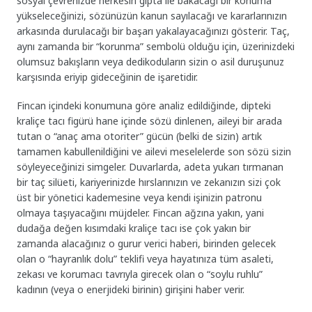
sosyal çevrenizde herkesin gıpta ile bakacağı bir konuma
yükseleceğinizi, sözünüzün kanun sayılacağı ve kararlarınızın
arkasında durulacağı bir başarı yakalayacağınızı gösterir. Taç,
aynı zamanda bir “korunma” sembolü olduğu için, üzerinizdeki
olumsuz bakışların veya dedikoduların sizin o asil duruşunuz
karşısında eriyip gideceğinin de işaretidir.
Fincan içindeki konumuna göre analiz edildiğinde, dipteki
kraliçe tacı figürü hane içinde sözü dinlenen, aileyi bir arada
tutan o “anaç ama otoriter” gücün (belki de sizin) artık
tamamen kabullenildiğini ve ailevi meselelerde son sözü sizin
söyleyeceğinizi simgeler. Duvarlarda, adeta yukarı tırmanan
bir taç silüeti, kariyerinizde hırslarınızın ve zekanızın sizi çok
üst bir yönetici kademesine veya kendi işinizin patronu
olmaya taşıyacağını müjdeler. Fincan ağzına yakın, yani
dudağa değen kısımdaki kraliçe tacı ise çok yakın bir
zamanda alacağınız o gurur verici haberi, birinden gelecek
olan o “hayranlık dolu” teklifi veya hayatınıza tüm asaleti,
zekası ve korumacı tavrıyla girecek olan o “soylu ruhlu”
kadının (veya o enerjideki birinin) girişini haber verir.