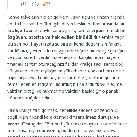
0
75
Kahve telvelerinin o en görkemli, sivri uçlu ve fincanın içinde
adeta bir asalet mührü gibi duran keskin hatları arasında bir
kraliçe tacı
silüetiyle karşılaşmak, falın enerjisini mutlak bir
özgüven, otorite ve hak edilen bir ödül
düzlemine taşır.
Bu sembol, hayatınızda şu sıralar kendi değerinizin farkına
vardığınızı, çevrenizden saygı beklediğiniz bir evreye girdiğinizi
ve uzun süredir verdiğiniz emeklerin karşılığında nihayet o
“manevi tahta” oturacağınızı fısıldar. Kraliçe tacı, semboloji
dünyasında hem dişilliğin en yüksek mertebesini hem de bir
topluluğu veya kendi hayatını zarafetle yönetme gücünü
temsil eden en ihtişamlı figürdür; bu da artık “boyun eğme
vaktinin bittiği ve hükmetme vaktinin başladığı” o parlak
dönemin müjdecisidir.
Falda kraliçe tacı görmek, genellikle sadece bir zenginliği
değil, kişinin kendi karakterindeki
“sarsılmaz duruşu ve
prestiji”
simgeler. Eğer bu figür fincanın aydınlık tarafında ve
tüm ihtişamıyla duruyorsa, bu durum kariyerinizde veya