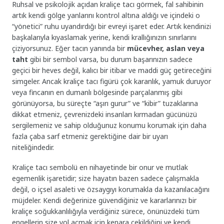
Ruhsal ve psikolojik açıdan kraliçe tacı görmek, fal sahibinin
artık kendi gölge yanlarını kontrol altına aldığı ve içindeki o
“yönetici” ruhu uyandırdığı bir evreyi işaret eder. Artık kendinizi
başkalarıyla kıyaslamak yerine, kendi krallığınızın sınırlarını
çiziyorsunuz. Eğer tacın yanında bir
mücevher, aslan veya
taht
gibi bir sembol varsa, bu durum başarınızın sadece
geçici bir heves değil, kalıcı bir itibar ve maddi güç getireceğini
simgeler. Ancak kraliçe tacı figürü çok karanlık, yamuk duruyor
veya fincanın en dumanlı bölgesinde parçalanmış gibi
görünüyorsa, bu süreçte “aşırı gurur” ve “kibir” tuzaklarına
dikkat etmeniz, çevrenizdeki insanları kırmadan gücünüzü
sergilemeniz ve sahip olduğunuz konumu korumak için daha
fazla çaba sarf etmeniz gerektiğine dair bir uyarı
niteliğindedir.
Kraliçe tacı sembolü en nihayetinde bir onur ve mutlak
egemenlik işaretidir; size hayatın bazen sadece çalışmakla
değil, o içsel asaleti ve özsaygıyı korumakla da kazanılacağını
müjdeler. Kendi değerinize güvendiğiniz ve kararlarınızı bir
kraliçe soğukkanlılığıyla verdiğiniz sürece, önünüzdeki tüm
engellerin size yol açmak için kenara çekildiğini ve kendi