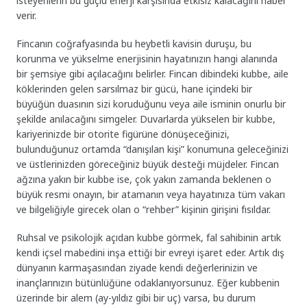
isteyenlerin bu güçlü enerji karşısında etkisiz kalacağını haber
verir.
Fincanın coğrafyasında bu heybetli kavisin duruşu, bu
korunma ve yükselme enerjisinin hayatınızın hangi alanında
bir şemsiye gibi açılacağını belirler. Fincan dibindeki kubbe, aile
köklerinden gelen sarsılmaz bir gücü, hane içindeki bir
büyüğün duasının sizi koruduğunu veya aile isminin onurlu bir
şekilde anılacağını simgeler. Duvarlarda yükselen bir kubbe,
kariyerinizde bir otorite figürüne dönüşeceğinizi,
bulunduğunuz ortamda “danışılan kişi” konumuna geleceğinizi
ve üstlerinizden göreceğiniz büyük desteği müjdeler. Fincan
ağzına yakın bir kubbe ise, çok yakın zamanda beklenen o
büyük resmi onayın, bir atamanın veya hayatınıza tüm vakarı
ve bilgeliğiyle girecek olan o “rehber” kişinin girişini fısıldar.
Ruhsal ve psikolojik açıdan kubbe görmek, fal sahibinin artık
kendi içsel mabedini inşa ettiği bir evreyi işaret eder. Artık dış
dünyanın karmaşasından ziyade kendi değerlerinizin ve
inançlarınızın bütünlüğüne odaklanıyorsunuz. Eğer kubbenin
üzerinde bir alem (ay-yıldız gibi bir uç) varsa, bu durum