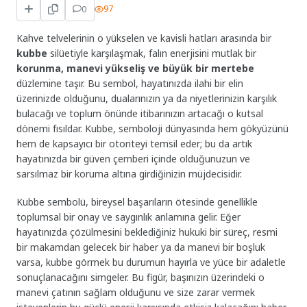
0
97
Kahve telvelerinin o yükselen ve kavisli hatları arasında bir
kubbe
silüetiyle karşılaşmak, falın enerjisini mutlak bir
korunma, manevi yükseliş ve büyük bir mertebe
düzlemine taşır. Bu sembol, hayatınızda ilahi bir elin
üzerinizde olduğunu, dualarınızın ya da niyetlerinizin karşılık
bulacağı ve toplum önünde itibarınızın artacağı o kutsal
dönemi fısıldar. Kubbe, semboloji dünyasında hem gökyüzünü
hem de kapsayıcı bir otoriteyi temsil eder; bu da artık
hayatınızda bir güven çemberi içinde olduğunuzun ve
sarsılmaz bir koruma altına girdiğinizin müjdecisidir.
Kubbe sembolü, bireysel başarıların ötesinde genellikle
toplumsal bir onay ve saygınlık anlamına gelir. Eğer
hayatınızda çözülmesini beklediğiniz hukuki bir süreç, resmi
bir makamdan gelecek bir haber ya da manevi bir boşluk
varsa, kubbe görmek bu durumun hayırla ve yüce bir adaletle
sonuçlanacağını simgeler. Bu figür, başınızın üzerindeki o
manevi çatının sağlam olduğunu ve size zarar vermek