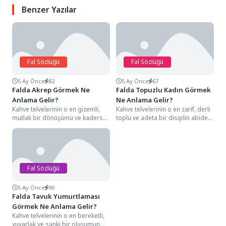
Benzer Yazılar
Fal Sözlüğü
Fal Sözlüğü
5 Ay Önce
82
5 Ay Önce
67
Falda Akrep Görmek Ne
Falda Topuzlu Kadın Görmek
Anlama Gelir?
Ne Anlama Gelir?
Kahve telvelerinin o en gizemli,
Kahve telvelerinin o en zarif, derli
mutlak bir dönüşümü ve kadersel
toplu ve adeta bir disiplin abidesi
bir stratejiyi simgeleyen detayları
gibi duran karakteristik...
arasında,...
Fal Sözlüğü
5 Ay Önce
90
Falda Tavuk Yumurtlaması
Görmek Ne Anlama Gelir?
Kahve telvelerinin o en bereketli,
yuvarlak ve sanki bir oluşumun