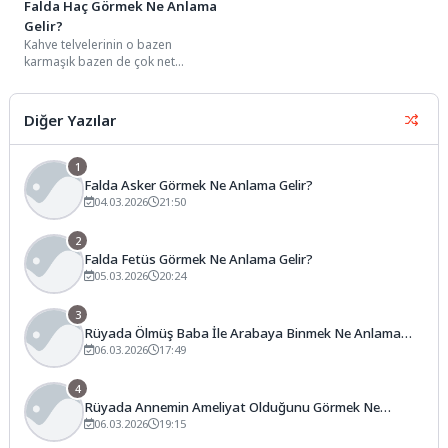
Falda Haç Görmek Ne Anlama
Gelir?
Kahve telvelerinin o bazen
karmaşık bazen de çok net
seçilen geometrik hatları
arasında bir haç...
Diğer Yazılar
1
Falda Asker Görmek Ne Anlama Gelir?
04.03.2026
21:50
2
Falda Fetüs Görmek Ne Anlama Gelir?
05.03.2026
20:24
3
Rüyada Ölmüş Baba İle Arabaya Binmek Ne Anlama
Gelir?
06.03.2026
17:49
4
Rüyada Annemin Ameliyat Olduğunu Görmek Ne
Anlama Gelir?
06.03.2026
19:15