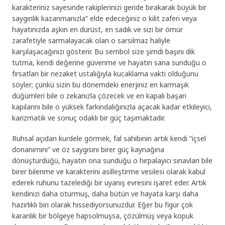
karakteriniz sayesinde rakiplerinizi geride bırakarak büyük bir
saygınlık kazanmanızla” elde edeceğiniz o kilit zaferi veya
hayatınızda aşkın en dürüst, en sadık ve sizi bir ömür
zarafetiyle sarmalayacak olan o sarsılmaz haliyle
karşılaşacağınızı gösterir. Bu sembol size şimdi başını dik
tutma, kendi değerine güvenme ve hayatın sana sunduğu o
fırsatları bir nezaket ustalığıyla kucaklama vakti olduğunu
söyler; çünkü sizin bu dönemdeki enerjiniz en karmaşık
düğümleri bile o zekanızla çözecek ve en kapalı başarı
kapılarını bile o yüksek farkındalığınızla açacak kadar etkileyici,
karizmatik ve sonuç odaklı bir güç taşımaktadır.
Ruhsal açıdan kurdele görmek, fal sahibinin artık kendi “içsel
donanımını” ve öz saygısını birer güç kaynağına
dönüştürdüğü, hayatın ona sunduğu o hırpalayıcı sınavları bile
birer bilenme ve karakterini asilleştirme vesilesi olarak kabul
ederek ruhunu tazelediği bir uyanış evresini işaret eder. Artık
kendinizi daha oturmuş, daha bütün ve hayata karşı daha
hazırlıklı biri olarak hissediyorsunuzdur. Eğer bu figür çok
karanlık bir bölgeye hapsolmuşsa, çözülmüş veya kopuk