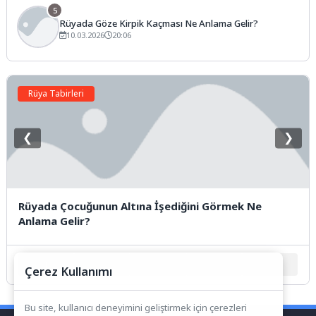
5
Rüyada Göze Kirpik Kaçması Ne Anlama Gelir?
10.03.2026
20:06
Rüya Tabirleri
❮
❯
Rüyada Çocuğunun Altına İşediğini Görmek Ne
Anlama Gelir?
1
2
3
4
5
Çerez Kullanımı
Bu site, kullanıcı deneyimini geliştirmek için çerezleri