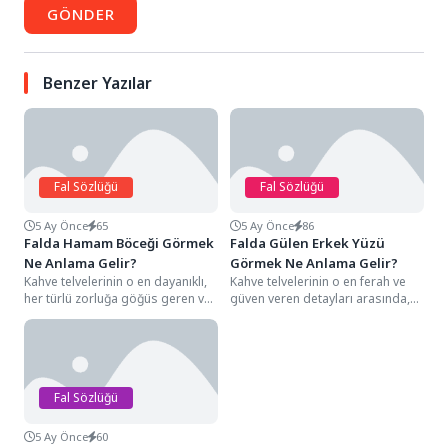
GÖNDER
Benzer Yazılar
Fal Sözlüğü
Fal Sözlüğü
5 Ay Önce
65
5 Ay Önce
86
Falda Hamam Böceği Görmek
Falda Gülen Erkek Yüzü
Ne Anlama Gelir?
Görmek Ne Anlama Gelir?
Kahve telvelerinin o en dayanıklı,
Kahve telvelerinin o en ferah ve
her türlü zorluğa göğüs geren ve
güven veren detayları arasında,
hayatta kalma içgüdüsünü en...
net bir ağız yapısı, yukarı...
Fal Sözlüğü
5 Ay Önce
60