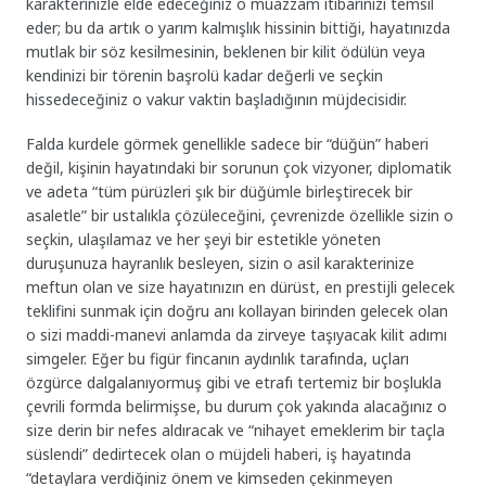
karakterinizle elde edeceğiniz o muazzam itibarınızı temsil
eder; bu da artık o yarım kalmışlık hissinin bittiği, hayatınızda
mutlak bir söz kesilmesinin, beklenen bir kilit ödülün veya
kendinizi bir törenin başrolü kadar değerli ve seçkin
hissedeceğiniz o vakur vaktin başladığının müjdecisidir.
Falda kurdele görmek genellikle sadece bir “düğün” haberi
değil, kişinin hayatındaki bir sorunun çok vizyoner, diplomatik
ve adeta “tüm pürüzleri şık bir düğümle birleştirecek bir
asaletle” bir ustalıkla çözüleceğini, çevrenizde özellikle sizin o
seçkin, ulaşılamaz ve her şeyi bir estetikle yöneten
duruşunuza hayranlık besleyen, sizin o asil karakterinize
meftun olan ve size hayatınızın en dürüst, en prestijli gelecek
teklifini sunmak için doğru anı kollayan birinden gelecek olan
o sizi maddi-manevi anlamda da zirveye taşıyacak kilit adımı
simgeler. Eğer bu figür fincanın aydınlık tarafında, uçları
özgürce dalgalanıyormuş gibi ve etrafı tertemiz bir boşlukla
çevrili formda belirmişse, bu durum çok yakında alacağınız o
size derin bir nefes aldıracak ve “nihayet emeklerim bir taçla
süslendi” dedirtecek olan o müjdeli haberi, iş hayatında
“detaylara verdiğiniz önem ve kimseden çekinmeyen