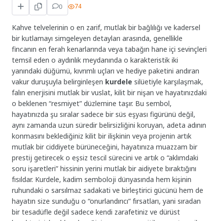
0
74
Kahve telvelerinin o en zarif, mutlak bir bağlılığı ve kadersel
bir kutlamayı simgeleyen detayları arasında, genellikle
fincanın en ferah kenarlarında veya tabağın hane içi sevinçleri
temsil eden o aydınlık meydanında o karakteristik iki
yanındaki düğümü, kıvrımlı uçları ve hediye paketini andıran
vakur duruşuyla belirginleşen
kurdele
silüetiyle karşılaşmak,
falın enerjisini mutlak bir vuslat, kilit bir nişan ve hayatınızdaki
o beklenen “resmiyet” düzlemine taşır. Bu sembol,
hayatınızda şu sıralar sadece bir süs eşyası figürünü değil,
aynı zamanda uzun süredir belirsizliğini koruyan, adeta adının
konmasını beklediğiniz kilit bir ilişkinin veya projenin artık
mutlak bir ciddiyete bürüneceğini, hayatınıza muazzam bir
prestij getirecek o eşsiz tescil sürecini ve artık o “aklımdaki
soru işaretleri” hissinin yerini mutlak bir aidiyete bıraktığını
fısıldar. Kurdele, kadim semboloji dünyasında hem kişinin
ruhundaki o sarsılmaz sadakati ve birleştirici gücünü hem de
hayatın size sunduğu o “onurlandırıcı” fırsatları, yani sıradan
bir tesadüfle değil sadece kendi zarafetiniz ve dürüst