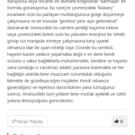
duruyorsa veya fincanın en dumanlı bölgesinde “karmaşık” bir
formda görünüyorsa, bu süreçte çevrenizdeki “kıskanç”
insanların sizin bu parlayan mutluluğunuza gölge düşürmeye
çalışmasına ve bir konuda “gereksiz yere aşırı geleneksel”
davranarak önünüzdeki bu samimi yeniliği kaçırma riskine
veya çevrenizdeki birinin sizin bu yükselen enerjinizi bir tehdit
görüp sizi manipüle etmeye çalışmasına karşı uyanık
olmanıza dair bir uyarı niteliği taşır. Özünde bu sembol,
hayatın bazen sadece yaşamakla değil o en derin kendi
sözünü o vakur bağlılıklarla mühürlemekle, kendine ve hayatın
sana sunduğu o sarsılmaz adalet yasasına inanmakla ve her
bağlılığın aslında birer muazzam sorumluluk olduğunu
bilmekle de güzelleşeceğini müjdeler. Kendi zekanıza
güvendiğiniz ve niyetinizi dürüstlükten yana tuttuğunuz
sürece, önünüzdeki tüm yolların birer mutlak aydınlık ve zafer
yoluna dönüştüğünü göreceksiniz.
Yazıyı Paylaş
0