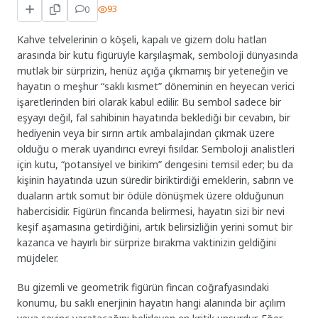
0
93
Kahve telvelerinin o köşeli, kapalı ve gizem dolu hatları
arasında bir kutu figürüyle karşılaşmak, semboloji dünyasında
mutlak bir sürprizin, henüz açığa çıkmamış bir yeteneğin ve
hayatın o meşhur “saklı kısmet” döneminin en heyecan verici
işaretlerinden biri olarak kabul edilir. Bu sembol sadece bir
eşyayı değil, fal sahibinin hayatında beklediği bir cevabın, bir
hediyenin veya bir sırrın artık ambalajından çıkmak üzere
olduğu o merak uyandırıcı evreyi fısıldar. Semboloji analistleri
için kutu, “potansiyel ve birikim” dengesini temsil eder; bu da
kişinin hayatında uzun süredir biriktirdiği emeklerin, sabrın ve
duaların artık somut bir ödüle dönüşmek üzere olduğunun
habercisidir. Figürün fincanda belirmesi, hayatın sizi bir nevi
keşif aşamasına getirdiğini, artık belirsizliğin yerini somut bir
kazanca ve hayırlı bir sürprize bırakma vaktinizin geldiğini
müjdeler.
Bu gizemli ve geometrik figürün fincan coğrafyasındaki
konumu, bu saklı enerjinin hayatın hangi alanında bir açılım