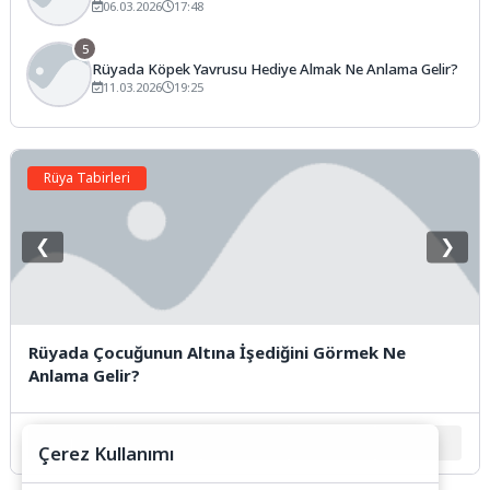
Anlama Gelir?
06.03.2026
17:48
5
Rüyada Köpek Yavrusu Hediye Almak Ne Anlama Gelir?
11.03.2026
19:25
Rüya Tabirleri
❮
❯
Rüyada Çocuğunun Altına İşediğini Görmek Ne
Anlama Gelir?
1
2
3
4
5
Çerez Kullanımı