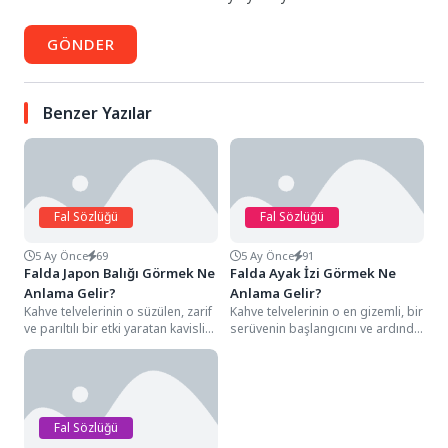
GÖNDER
Benzer Yazılar
Fal Sözlüğü
Fal Sözlüğü
5 Ay Önce
69
5 Ay Önce
91
Falda Japon Balığı Görmek Ne
Falda Ayak İzi Görmek Ne
Anlama Gelir?
Anlama Gelir?
Kahve telvelerinin o süzülen, zarif
Kahve telvelerinin o en gizemli, bir
ve parıltılı bir etki yaratan kavisli
serüvenin başlangıcını ve ardında
hatları arasında bir Japon...
bırakılan izleri simgeleyen
detayları arasında,...
Fal Sözlüğü