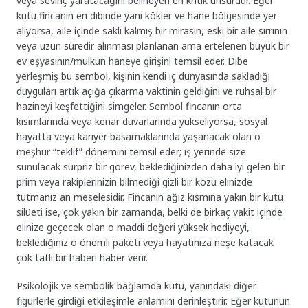
veya sevinç yaratacağını belirleyen en kritik unsurdur. Eğer
kutu fincanın en dibinde yani kökler ve hane bölgesinde yer
alıyorsa, aile içinde saklı kalmış bir mirasın, eski bir aile sırrının
veya uzun süredir alınması planlanan ama ertelenen büyük bir
ev eşyasının/mülkün haneye girişini temsil eder. Dibe
yerleşmiş bu sembol, kişinin kendi iç dünyasında sakladığı
duyguları artık açığa çıkarma vaktinin geldiğini ve ruhsal bir
hazineyi keşfettiğini simgeler. Sembol fincanın orta
kısımlarında veya kenar duvarlarında yükseliyorsa, sosyal
hayatta veya kariyer basamaklarında yaşanacak olan o
meşhur “teklif” dönemini temsil eder; iş yerinde size
sunulacak sürpriz bir görev, beklediğinizden daha iyi gelen bir
prim veya rakiplerinizin bilmediği gizli bir kozu elinizde
tutmanız an meselesidir. Fincanın ağız kısmına yakın bir kutu
silüeti ise, çok yakın bir zamanda, belki de birkaç vakit içinde
elinize geçecek olan o maddi değeri yüksek hediyeyi,
beklediğiniz o önemli paketi veya hayatınıza neşe katacak
çok tatlı bir haberi haber verir.
Psikolojik ve sembolik bağlamda kutu, yanındaki diğer
figürlerle girdiği etkileşimle anlamını derinleştirir. Eğer kutunun