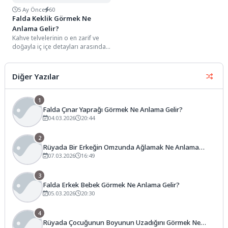
5 Ay Önce
60
Falda Keklik Görmek Ne
Anlama Gelir?
Kahve telvelerinin o en zarif ve
doğayla iç içe detayları arasında,
genellikle yuvarlak hatlı gövdesi,...
Diğer Yazılar
1
Falda Çınar Yaprağı Görmek Ne Anlama Gelir?
04.03.2026
20:44
2
Rüyada Bir Erkeğin Omzunda Ağlamak Ne Anlama
Gelir?
07.03.2026
16:49
3
Falda Erkek Bebek Görmek Ne Anlama Gelir?
05.03.2026
20:30
4
Rüyada Çocuğunun Boyunun Uzadığını Görmek Ne