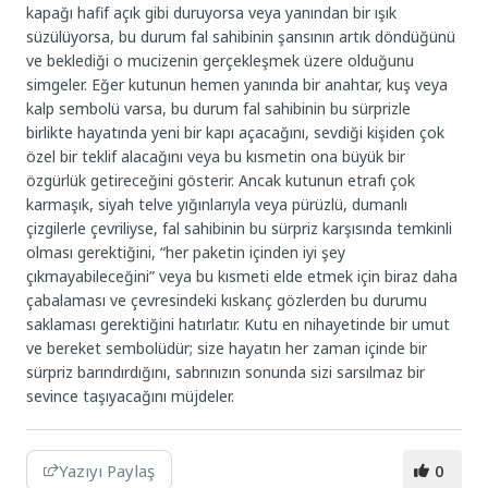
kapağı hafif açık gibi duruyorsa veya yanından bir ışık
süzülüyorsa, bu durum fal sahibinin şansının artık döndüğünü
ve beklediği o mucizenin gerçekleşmek üzere olduğunu
simgeler. Eğer kutunun hemen yanında bir anahtar, kuş veya
kalp sembolü varsa, bu durum fal sahibinin bu sürprizle
birlikte hayatında yeni bir kapı açacağını, sevdiği kişiden çok
özel bir teklif alacağını veya bu kısmetin ona büyük bir
özgürlük getireceğini gösterir. Ancak kutunun etrafı çok
karmaşık, siyah telve yığınlarıyla veya pürüzlü, dumanlı
çizgilerle çevriliyse, fal sahibinin bu sürpriz karşısında temkinli
olması gerektiğini, “her paketin içinden iyi şey
çıkmayabileceğini” veya bu kısmeti elde etmek için biraz daha
çabalaması ve çevresindeki kıskanç gözlerden bu durumu
saklaması gerektiğini hatırlatır. Kutu en nihayetinde bir umut
ve bereket sembolüdür; size hayatın her zaman içinde bir
sürpriz barındırdığını, sabrınızın sonunda sizi sarsılmaz bir
sevince taşıyacağını müjdeler.
Yazıyı Paylaş
0