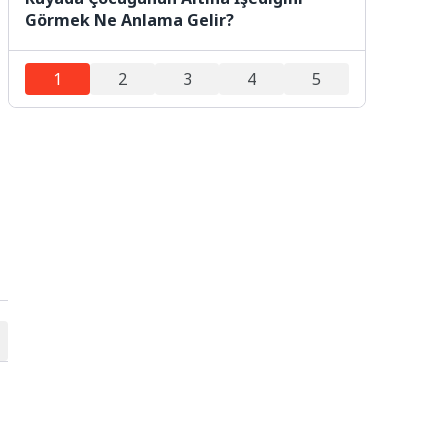
Görmek Ne Anlama Gelir?
1
2
3
4
5