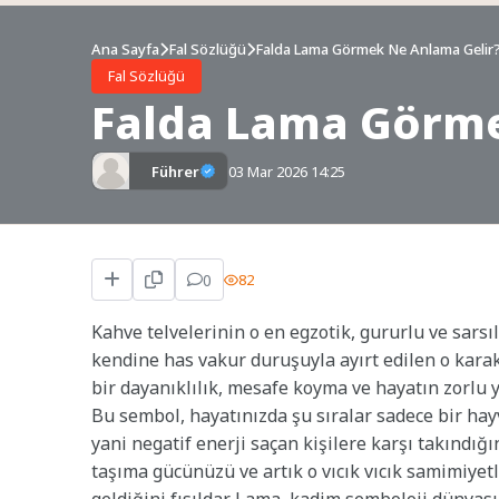
Ana Sayfa
Fal Sözlüğü
Falda Lama Görmek Ne Anlama Gelir
Fal Sözlüğü
Falda Lama Görme
Führer
03 Mar 2026 14:25
0
82
Kahve telvelerinin o en egzotik, gururlu ve sars
kendine has vakur duruşuyla ayırt edilen o karakt
bir dayanıklılık, mesafe koyma ve hayatın zorlu 
Bu sembol, hayatınızda şu sıralar sadece bir ha
yani negatif enerji saçan kişilere karşı takındığı
taşıma gücünüzü ve artık o vıcık vıcık samimiyet