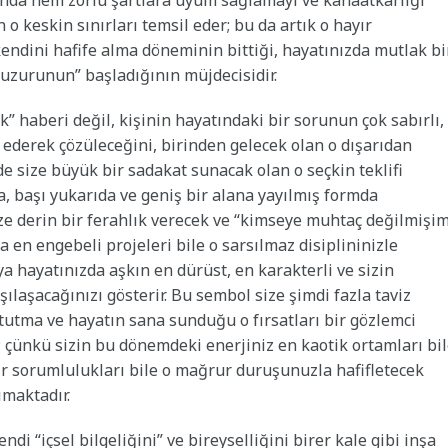
sında hem zorlu şartlara uyum sağlamayı ve kanaatkarlığı
 keskin sınırları temsil eder; bu da artık o hayır
endini hafife alma döneminin bittiği, hayatınızda mutlak bi
uzurunun” başladığının müjdecisidir.
” haberi değil, kişinin hayatındaki bir sorunun çok sabırlı,
t ederek çözüleceğini, birinden gelecek olan o dışarıdan
 size büyük bir sadakat sunacak olan o seçkin teklifi
da, başı yukarıda ve geniş bir alana yayılmış formda
ze derin bir ferahlık verecek ve “kimseye muhtaç değilmişi
a en engebeli projeleri bile o sarsılmaz disiplininizle
a hayatınızda aşkın en dürüst, en karakterli ve sizin
rşılaşacağınızı gösterir. Bu sembol size şimdi fazla taviz
tutma ve hayatın sana sunduğu o fırsatları bir gözlemci
 çünkü sizin bu dönemdeki enerjiniz en kaotik ortamları bi
r sorumlulukları bile o mağrur duruşunuzla hafifletecek
ımaktadır.
di “içsel bilgeliğini” ve bireyselliğini birer kale gibi inşa