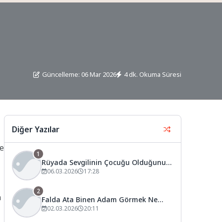
Güncelleme: 06 Mar 2026
4 dk. Okuma Süresi
Diğer Yazılar
ve
1
Rüyada Sevgilinin Çocuğu Olduğunu
Görmek Ne Anlama Gelir?
06.03.2026
17:28
2
n
Falda Ata Binen Adam Görmek Ne
Anlama Gelir?
02.03.2026
20:11