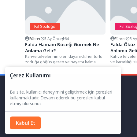
Fal Sözlüğü
Fal Sözlü
Führer
5 Ay Önce
64
Führer
5 A
Falda Hamam Böceği Görmek Ne
Falda Öküz
Anlama Gelir?
Anlama Geli
Kahve telvelerinin o en dayanıklı, her türlü
Kahve telveler
zorluğa göğüs geren ve hayatta kalma
ve kararlılığı 
içgüdüsünü en...
genellikle finc
Çerez Kullanımı
Bu site, kullanıcı deneyimini geliştirmek için çerezleri
kullanmaktadır. Devam ederek bu çerezleri kabul
etmiş olursunuz.
Kabul Et
Her Hakkı Saklıdır.