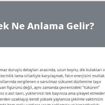
?
k Ne Anlama Gelir?
ılmaz duruşlu detayları arasında, uzun boynu, dik kulakları 
eristik lama silüetiyle karşılaşmak, falın enerjisini mutlak
yollarında sergilenen o sarsılmaz sükunet düzlemine taşır.
yvan figürünü değil, aynı zamanda çevrenizdeki “tüküren”
nız o asil tavrı, yüklerinizi tek başınıza ama şikayet etmede
lerden uzaklaşıp kendi yüksek yaylanıza çekilme vaktinizin