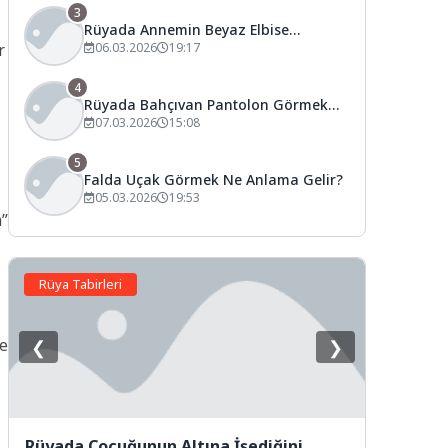
3
Rüyada Annemin Beyaz Elbise
r
Giydiğini Görmek Ne Anlama Gelir?
06.03.2026
19:17
4
Rüyada Bahçıvan Pantolon Görmek
Ne Anlama Gelir?
07.03.2026
15:08
5
Falda Uçak Görmek Ne Anlama Gelir?
05.03.2026
19:53
m”
Rüya Tabirleri
le
❮
❯
Rüyada Çocuğunun Altına İşediğini