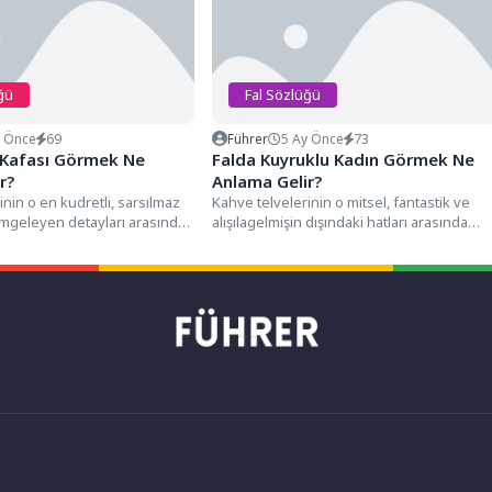
ğü
Fal Sözlüğü
y Önce
69
Führer
5 Ay Önce
73
 Kafası Görmek Ne
Falda Kuyruklu Kadın Görmek Ne
r?
Anlama Gelir?
inin o en kudretli, sarsılmaz
Kahve telvelerinin o mitsel, fantastik ve
simgeleyen detayları arasında,
alışılagelmişin dışındaki hatları arasında
anın dibine yakın...
kuyruklu bir kadın figürüyle karşılaşmak,...