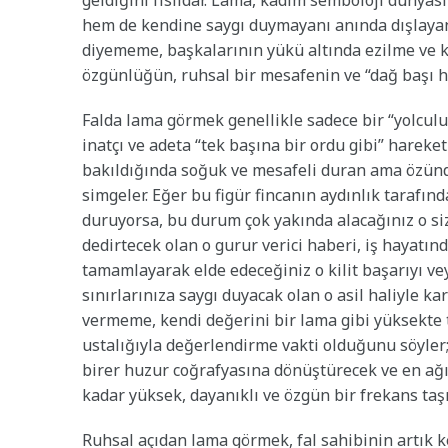
geldiğini fısıldar. Lama, kadim semboloji dünya
hem de kendine saygı duymayanı anında dışlayan o
diyememe, başkalarının yükü altında ezilme ve k
özgünlüğün, ruhsal bir mesafenin ve “dağ başı h
Falda lama görmek genellikle sadece bir “yolculuk
inatçı ve adeta “tek başına bir ordu gibi” hareke
bakıldığında soğuk ve mesafeli duran ama özünde
simgeler. Eğer bu figür fincanın aydınlık tarafın
duruyorsa, bu durum çok yakında alacağınız o si
dedirtecek olan o gurur verici haberi, iş hayatınd
tamamlayarak elde edeceğiniz o kilit başarıyı vey
sınırlarınıza saygı duyacak olan o asil haliyle ka
vermeme, kendi değerini bir lama gibi yüksekte 
ustalığıyla değerlendirme vakti olduğunu söyler;
birer huzur coğrafyasına dönüştürecek ve en ağı
kadar yüksek, dayanıklı ve özgün bir frekans taş
Ruhsal açıdan lama görmek, fal sahibinin artık ken