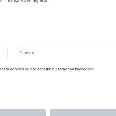
lar
*
ile işaretlenmişlerdir
posta adresim ve site adresim bu tarayıcıya kaydedilsin.