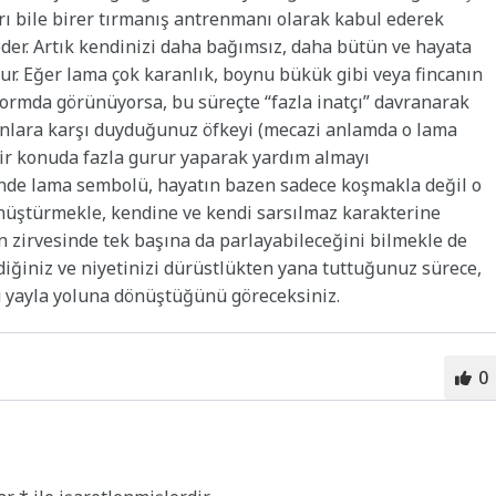
arı bile birer tırmanış antrenmanı olarak kabul ederek
eder. Artık kendinizi daha bağımsız, daha bütün ve hayata
ur. Eğer lama çok karanlık, boynu bükük gibi veya fincanın
formda görünüyorsa, bu süreçte “fazla inatçı” davranarak
nlara karşı duyduğunuz öfkeyi (mecazi anlamda o lama
ir konuda fazla gurur yaparak yardım almayı
zünde lama sembolü, hayatın bazen sadece koşmakla değil o
önüştürmekle, kendine ve kendi sarsılmaz karakterine
n zirvesinde tek başına da parlayabileceğini bilmekle de
diğiniz ve niyetinizi dürüstlükten yana tuttuğunuz sürece,
u yayla yoluna dönüştüğünü göreceksiniz.
0