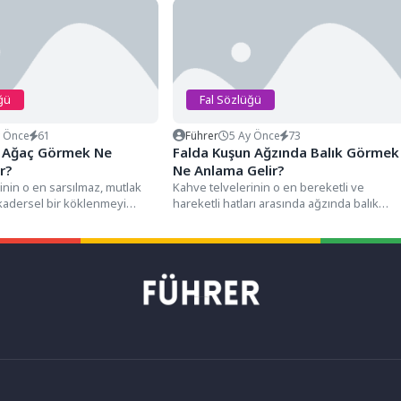
ğü
Fal Sözlüğü
y Önce
61
Führer
5 Ay Önce
73
ü Ağaç Görmek Ne
Falda Kuşun Ağzında Balık Görmek
r?
Ne Anlama Gelir?
inin o en sarsılmaz, mutlak
Kahve telvelerinin o en bereketli ve
e kadersel bir köklenmeyi
hareketli hatları arasında ağzında balık
ayları arasında,...
taşıyan bir kuş silüetiyle...