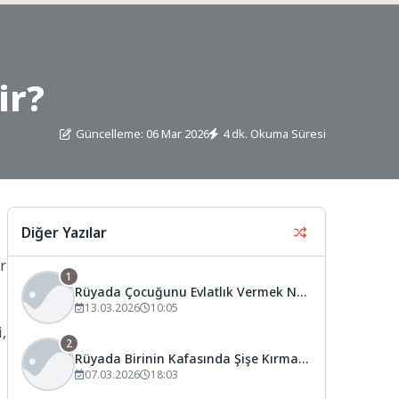
ir?
Güncelleme: 06 Mar 2026
4 dk. Okuma Süresi
Diğer Yazılar
r
1
Rüyada Çocuğunu Evlatlık Vermek Ne
Anlama Gelir?
13.03.2026
10:05
,
2
Rüyada Birinin Kafasında Şişe Kırmak
Ne Anlama Gelir?
07.03.2026
18:03