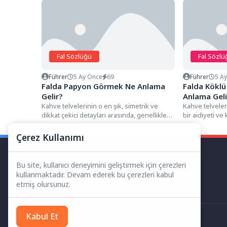
Fal Sözlüğü
Fal Sözlü
Führer
5 Ay Önce
69
Führer
5 A
Falda Papyon Görmek Ne Anlama
Falda Kökl
Gelir?
Anlama Geli
Kahve telvelerinin o en şık, simetrik ve
Kahve telveler
dikkat çekici detayları arasında, genellikle
bir aidiyeti v
orta kısmından sıkılmış...
simgeleyen det
Çerez Kullanımı
Bu site, kullanıcı deneyimini geliştirmek için çerezleri
kullanmaktadır. Devam ederek bu çerezleri kabul
etmiş olursunuz.
Kabul Et
Her Hakkı Saklıdır.