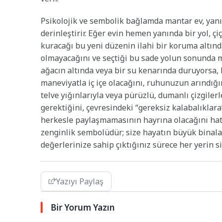
Psikolojik ve sembolik bağlamda mantar ev, yanın
derinleştirir. Eğer evin hemen yanında bir yol, 
kuracağı bu yeni düzenin ilahi bir koruma altın
olmayacağını ve seçtiği bu sade yolun sonunda m
ağacın altında veya bir su kenarında duruyorsa,
maneviyatla iç içe olacağını, ruhunuzun arındığın
telve yığınlarıyla veya pürüzlü, dumanlı çizgiler
gerektiğini, çevresindeki “gereksiz kalabalıklara”
herkesle paylaşmamasının hayrına olacağını hatır
zenginlik sembolüdür; size hayatın büyük binala
değerlerinize sahip çıktığınız sürece her yerin s
Yazıyı Paylaş
Bir Yorum Yazın