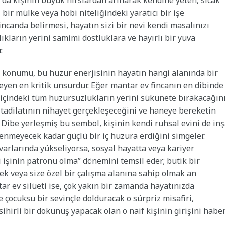
 da kişinin büyük hırslardan arınarak kendine yeten, sıcak
 bir mülke veya hobi niteliğindeki yaratıcı bir işe
ncanda belirmesi, hayatın sizi bir nevi kendi masalınızı
ıkların yerini samimi dostluklara ve hayırlı bir yuva
.
i konumu, bu huzur enerjisinin hayatın hangi alanında bir
eyen en kritik unsurdur. Eğer mantar ev fincanın en dibinde
e içindeki tüm huzursuzlukların yerini sükunete bırakacağını
 tadilatının nihayet gerçekleşeceğini ve haneye bereketin
r. Dibe yerleşmiş bu sembol, kişinin kendi ruhsal evini de in
ilenmeyecek kadar güçlü bir iç huzura erdiğini simgeler.
arlarında yükseliyorsa, sosyal hayatta veya kariyer
işinin patronu olma” dönemini temsil eder; butik bir
mek veya size özel bir çalışma alanına sahip olmak an
ar ev silüeti ise, çok yakın bir zamanda hayatınızda
 çocuksu bir sevinçle dolduracak o sürpriz misafiri,
ihirli bir dokunuş yapacak olan o naif kişinin girişini habe