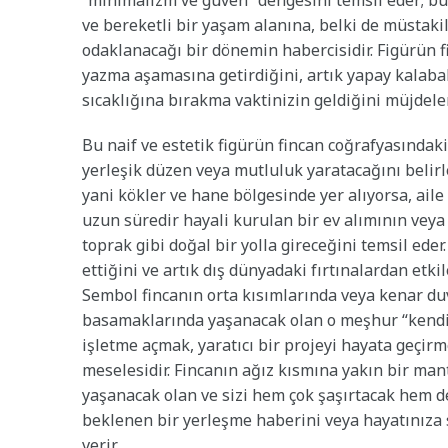
“minimalizm ve güven” dengesini temsil eder; bu
ve bereketli bir yaşam alanına, belki de müstakil
odaklanacağı bir dönemin habercisidir. Figürün fi
yazma aşamasına getirdiğini, artık yapay kalabal
sıcaklığına bırakma vaktinizin geldiğini müjdeler
Bu naif ve estetik figürün fincan coğrafyasındak
yerleşik düzen veya mutluluk yaratacağını belirl
yani kökler ve hane bölgesinde yer alıyorsa, ail
uzun süredir hayali kurulan bir ev alımının veya
toprak gibi doğal bir yolla gireceğini temsil ede
ettiğini ve artık dış dünyadaki fırtınalardan etk
Sembol fincanın orta kısımlarında veya kenar duv
basamaklarında yaşanacak olan o meşhur “kendi 
işletme açmak, yaratıcı bir projeyi hayata geçir
meselesidir. Fincanın ağız kısmına yakın bir mant
yaşanacak olan ve sizi hem çok şaşırtacak hem de
beklenen bir yerleşme haberini veya hayatınıza s
verir.