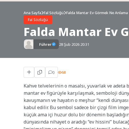
Ana Sayfa
Fal Sözlüğü
Falda Mantar Ev Görmek Ne Anlama 
Fal Sözlüğü
Falda Mantar Ev 
Führer
28 Şub 2026 20:31
0
68
Kahve telvelerinin o masalsı, yuvarlak ve adeta b
mantar ev figürüyle karşılaşmak, semboloji dün
kavuşmanın ve hayatın o meşhur “kendi dünyasın
kabul edilir. Bu sembol sadece bir çizgi film img
küçük ama içi huzur dolu bir dönemin başladığını
dünyasında nihayet o aradığı “ev hissini” bulacağı 