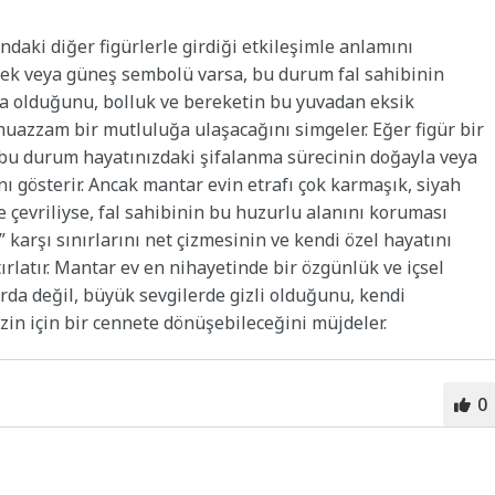
daki diğer figürlerle girdiği etkileşimle anlamını
çiçek veya güneş sembolü varsa, bu durum fal sahibinin
da olduğunu, bolluk ve bereketin bu yuvadan eksik
uazzam bir mutluluğa ulaşacağını simgeler. Eğer figür bir
 bu durum hayatınızdaki şifalanma sürecinin doğayla veya
ı gösterir. Ancak mantar evin etrafı çok karmaşık, siyah
le çevriliyse, fal sahibinin bu huzurlu alanını koruması
 karşı sınırlarını net çizmesinin ve kendi özel hayatını
latır. Mantar ev en nihayetinde bir özgünlük ve içsel
rda değil, büyük sevgilerde gizli olduğunu, kendi
izin için bir cennete dönüşebileceğini müjdeler.
0