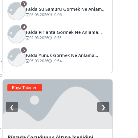
3
Falda Su Samuru Görmek Ne Anlama
Gelir?
03.03.2026
10:06
4
Falda Pırlanta Görmek Ne Anlama
Gelir?
02.03.2026
10:35
5
Falda Yunus Görmek Ne Anlama
,
Gelir?
05.03.2026
19:54
şa
Rüya Tabirleri
❮
❯
r
Rüyada Çocuğunun Altına İşediğini