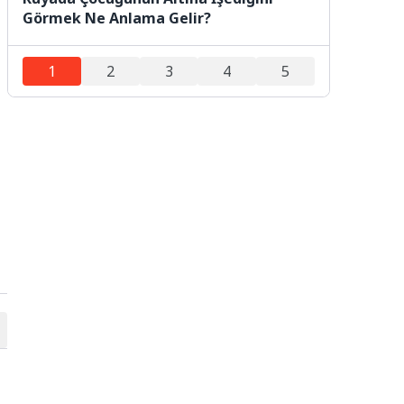
Görmek Ne Anlama Gelir?
1
2
3
4
5