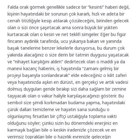
Falda orak görmek genellikle sadece bir “kesinti” haberi değil,
kişinin hayatındaki bir sorunun çok kararlı, hızlı ve adeta bir
cerrah titizliğiyle kesip atılarak çözüleceğini, birinden gelecek
olan o sizi önce şaşırtacak ama sonra büyük bir yükten
kurtaracak olan o kesin ve net teklifi simgeler. Eğer bu figür
fincanın aydınlık tarafında, ucu yukarıya bakan ve yanında
başak tanelerine benzer lekelerle duruyorsa, bu durum çok
yakında alacağınız o size derin bir tatmin duygusu yaşatacak
ve “nihayet karşılığını aldım” dedirtecek olan o maddi ya da
manevi kazanç haberini, iş hayatında “zamanı gelmiş bir
projeyi başarıyla sonlandırarak” elde edeceğiniz o kilit zaferi
veya hayatınızda aşkın en dürüst, en gerçekçi ve artık vadesi
dolmuş duyguları geride bırakıp sizi daha sağlam bir zemine
taşıyacak olan o vakur haliyle karşılaşacağınızı gösterir. Bu
sembol size şimdi korkmadan budama yapma, hayatındaki
çürük dalları temizleme ve hayatın sana sunduğu o
olgunlaşmış fırsatları bir çiftçi ustalığıyla toplama vakti
olduğunu söyler; çünkü sizin bu dönemdeki enerjiniz en
karmaşık bağları bile o keskin iradenizle çözecek ve en
verimsiz toprakları bile o hazırlık evrenizle geleceğin