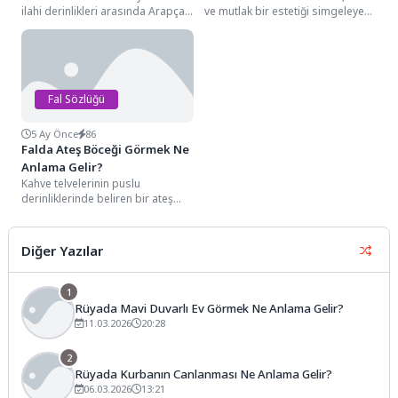
ilahi derinlikleri arasında Arapça
ve mutlak bir estetiği simgeleyen
harflerle belirginleşen o
detayları arasında, genellikle
mukaddes lafzı...
fincanın...
Fal Sözlüğü
5 Ay Önce
86
Falda Ateş Böceği Görmek Ne
Anlama Gelir?
Kahve telvelerinin puslu
derinliklerinde beliren bir ateş
böceği figürü, semboloji
dünyasında karanlığın en koyu
olduğu...
Diğer Yazılar
1
Rüyada Mavi Duvarlı Ev Görmek Ne Anlama Gelir?
11.03.2026
20:28
2
Rüyada Kurbanın Canlanması Ne Anlama Gelir?
06.03.2026
13:21