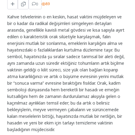
0
89
Kahve telvelerinin o en keskin, hasat vaktini müjdeleyen ve
bir o kadar da radikal değişimleri simgeleyen detayları
arasında, genellikle kavisli metal gövdesi ve kısa sapıyla ayırt
edilen o karakteristik orak silüetiyle karşılaşmak, falın
enerjisini mutlak bir sonlanma, emeklerin karşılığını alma ve
hayatınızdaki o fazlalıklardan kurtulma düzlemine taşır. Bu
sembol, hayatınızda şu sıralar sadece tarımsal bir aleti değil,
aynı zamanda uzun süredir ektiğiniz tohumların artık biçilme
vaktinin geldiği o kilit süreci, size yük olan bağları koparıp
atma kararlılığınızı ve artık o büyüme evresinin yerini mutlak
bir “sonuca varma” evresine bıraktığını fısıldar. Orak, kadim
semboloji dünyasında hem bereketli bir hasadı ve emeğin
kutsallığını hem de zamanın durdurulamaz akışıyla gelen o
kaçınılmaz ayrılıkları temsil eder; bu da artık o belirsiz
bekleyişlerin, meyve vermeyen çabaların ve sürüncemede
kalan meselelerin bittiği, hayatınızda mutlak bir netliğin, bir
hasadın ve yeni bir ekim için tarlayı temizleme vaktinin
başladığının müjdecisidir.