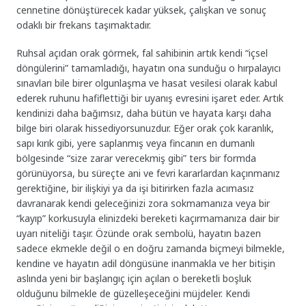
cennetine dönüştürecek kadar yüksek, çalışkan ve sonuç
odaklı bir frekans taşımaktadır.
Ruhsal açıdan orak görmek, fal sahibinin artık kendi “içsel
döngülerini” tamamladığı, hayatın ona sunduğu o hırpalayıcı
sınavları bile birer olgunlaşma ve hasat vesilesi olarak kabul
ederek ruhunu hafiflettiği bir uyanış evresini işaret eder. Artık
kendinizi daha bağımsız, daha bütün ve hayata karşı daha
bilge biri olarak hissediyorsunuzdur. Eğer orak çok karanlık,
sapı kırık gibi, yere saplanmış veya fincanın en dumanlı
bölgesinde “size zarar verecekmiş gibi” ters bir formda
görünüyorsa, bu süreçte ani ve fevri kararlardan kaçınmanız
gerektiğine, bir ilişkiyi ya da işi bitirirken fazla acımasız
davranarak kendi geleceğinizi zora sokmamanıza veya bir
“kayıp” korkusuyla elinizdeki bereketi kaçırmamanıza dair bir
uyarı niteliği taşır. Özünde orak sembolü, hayatın bazen
sadece ekmekle değil o en doğru zamanda biçmeyi bilmekle,
kendine ve hayatın adil döngüsüne inanmakla ve her bitişin
aslında yeni bir başlangıç için açılan o bereketli boşluk
olduğunu bilmekle de güzelleşeceğini müjdeler. Kendi