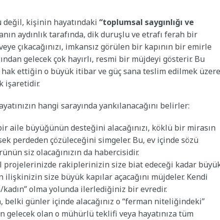
 değil, kişinin hayatındaki
“toplumsal saygınlığı ve
anın aydınlık tarafında, dik duruşlu ve etrafı ferah bir
eye çıkacağınızı, imkansız görülen bir kapının bir emirle
ından gelecek çok hayırlı, resmi bir müjdeyi gösterir. Bu
ü hak ettiğin o büyük itibar ve güç sana teslim edilmek üzer
 işaretidir.
ayatınızın hangi sarayında yankılanacağını belirler:
ir aile büyüğünün desteğini alacağınızı, köklü bir mirasın
ksek perdeden çözüleceğini simgeler. Bu, ev içinde sözü
rünün siz olacağınızın da habercisidir.
l projelerinizde rakiplerinizin size biat edeceği kadar büyü
n ilişkinizin size büyük kapılar açacağını müjdeler. Kendi
kadın” olma yolunda ilerlediğiniz bir evredir.
 belki günler içinde alacağınız o “ferman niteliğindeki”
en gelecek olan o mühürlü teklifi veya hayatınıza tüm