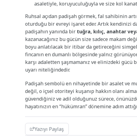
asaletiyle, koruyuculuğuyla ve size kol kanat 
Ruhsal açıdan padişah görmek, fal sahibinin artık
oturduğu bir evreyi işaret eder. Artık kendinizi
padişahın yanında bir
tuğra, kılıç, anahtar ve
kazanacağınız bu gücün size sadece makam değil,
boyu anlatılacak bir itibar da getireceğini simge
fincanın en dumanlı bölgesinde yalnız görünüyor
karşı adaletten şaşmamanız ve elinizdeki gücü b
uyarı niteliğindedir.
Padişah sembolü en nihayetinde bir asalet ve mut
değil, o içsel otoriteyi kuşanıp hakkın olanı al
güvendiğiniz ve adil olduğunuz sürece, önünüzde
hayatınızın en “hükümran” dönemine adım attığın
Yazıyı Paylaş