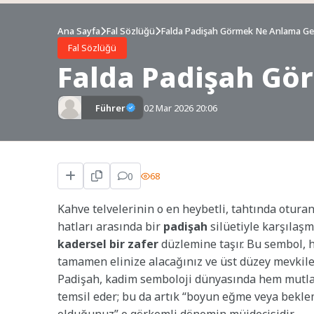
Ana Sayfa
Fal Sözlüğü
Falda Padişah Görmek Ne Anlama Gel
Fal Sözlüğü
Falda Padişah Gö
Führer
02 Mar 2026 20:06
0
68
Kahve telvelerinin o en heybetli, tahtında otura
hatları arasında bir
padişah
silüetiyle karşılaşm
kadersel bir zafer
düzlemine taşır. Bu sembol, 
tamamen elinize alacağınız ve üst düzey mevkiler
Padişah, kadim semboloji dünyasında hem mutla
temsil eder; bu da artık “boyun eğme veya bekle