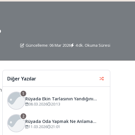
?
Güncelleme: 06 Mar 2026
4 dk. Okuma Süresi
Diğer Yazılar
n
1
Rüyada Ekin Tarlasının Yandığını
Görmek Ne Anlama Gelir?
08.03.2026
20:13
2
Rüyada Oda Yapmak Ne Anlama
Gelir?
11.03.2026
21:01