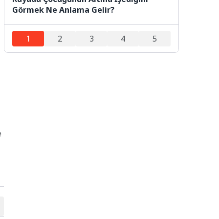
Görmek Ne Anlama Gelir?
1
2
3
4
5
e