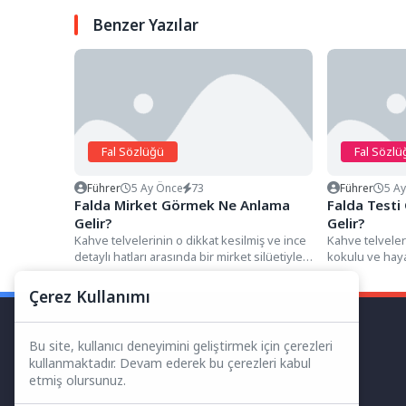
Benzer Yazılar
Fal Sözlüğü
Fal Sözlü
Führer
5 Ay Önce
73
Führer
5 A
Falda Mirket Görmek Ne Anlama
Falda Test
Gelir?
Gelir?
Kahve telvelerinin o dikkat kesilmiş ve ince
Kahve telveler
detaylı hatları arasında bir mirket silüetiyle
kokulu ve hay
karşılaşmak, falın...
detayları arası
Çerez Kullanımı
Bu site, kullanıcı deneyimini geliştirmek için çerezleri
kullanmaktadır. Devam ederek bu çerezleri kabul
etmiş olursunuz.