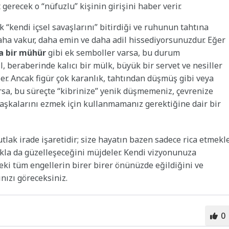
gerecek o “nüfuzlu” kişinin girişini haber verir.
 “kendi içsel savaşlarını” bitirdiği ve ruhunun tahtına
 daha vakur, daha emin ve daha adil hissediyorsunuzdur. Eğer
ya bir mühür
gibi ek semboller varsa, bu durum
 beraberinde kalıcı bir mülk, büyük bir servet ve nesiller
ler. Ancak figür çok karanlık, tahtından düşmüş gibi veya
sa, bu süreçte “kibrinize” yenik düşmemeniz, çevrenize
aşkalarını ezmek için kullanmamanız gerektiğine dair bir
lak irade işaretidir; size hayatın bazen sadece rica etmekl
makla da güzelleşeceğini müjdeler. Kendi vizyonunuza
ki tüm engellerin birer birer önünüzde eğildiğini ve
ızı göreceksiniz.
0