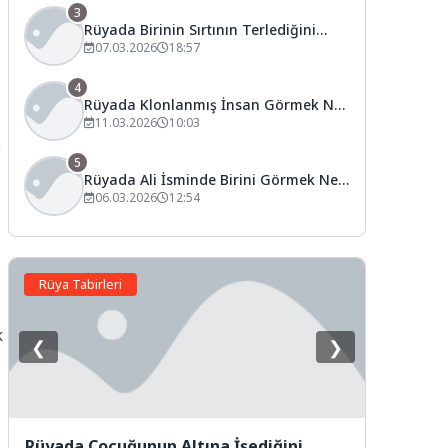
3
Rüyada Birinin Sırtının Terlediğini
Görmek Ne Anlama Gelir?
07.03.2026
18:57
4
Rüyada Klonlanmış İnsan Görmek Ne
Anlama Gelir?
11.03.2026
10:03
e
5
Rüyada Ali İsminde Birini Görmek Ne
Anlama Gelir?
06.03.2026
12:54
Rüya Tabirleri
k
❮
❯
Rüyada Çocuğunun Altına İşediğini