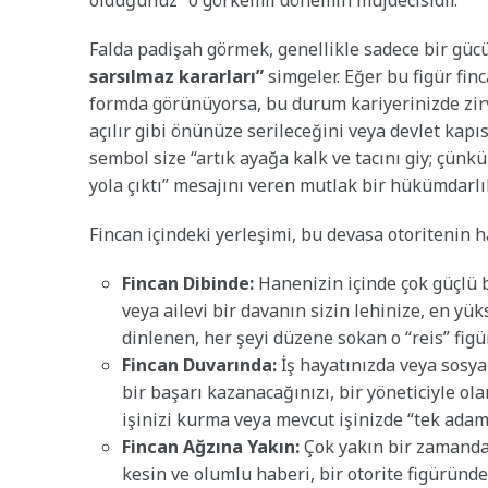
olduğunuz” o görkemli dönemin müjdecisidir.
Falda padişah görmek, genellikle sadece bir gücü
sarsılmaz kararları”
simgeler. Eğer bu figür finc
formda görünüyorsa, bu durum kariyerinizde zirv
açılır gibi önünüze serileceğini veya devlet kapıs
sembol size “artık ayağa kalk ve tacını giy; çünk
yola çıktı” mesajını veren mutlak bir hükümdarlık
Fincan içindeki yerleşimi, bu devasa otoritenin h
Fincan Dibinde:
Hanenizin içinde çok güçlü b
veya ailevi bir davanın sizin lehinize, en yü
dinlenen, her şeyi düzene sokan o “reis” figü
Fincan Duvarında:
İş hayatınızda veya sosya
bir başarı kazanacağınızı, bir yöneticiyle ola
işinizi kurma veya mevcut işinizde “tek adam/
Fincan Ağzına Yakın:
Çok yakın bir zamanda,
kesin ve olumlu haberi, bir otorite figüründ