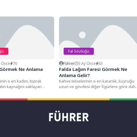
ğü
Fal Sözlüğü
y Önce
70
Führer
5 Ay Önce
63
i Görmek Ne Anlama
Falda Lağım Faresi Görmek Ne
Anlama Gelir?
inin o en kadim, toprak
Kahve telvelerinin o en karanlık, kuyruğu
atın kaynağını saklayan
uzun ve gövdesi diğer figürlere göre dah
nda, genellikle ince...
kaba, bazen...