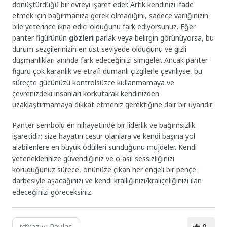
dönüştürdüğü bir evreyi işaret eder. Artık kendinizi ifade
etmek için bağırmanıza gerek olmadığını, sadece varlığınızın
bile yeterince ikna edici olduğunu fark ediyorsunuz. Eğer
panter figürünün
gözleri
parlak veya belirgin görünüyorsa, bu
durum sezgilerinizin en üst seviyede olduğunu ve gizli
düşmanlıkları anında fark edeceğinizi simgeler. Ancak panter
figürü çok karanlık ve etrafı dumanlı çizgilerle çevriliyse, bu
süreçte gücünüzü kontrolsüzce kullanmamaya ve
çevrenizdeki insanları korkutarak kendinizden
uzaklaştırmamaya dikkat etmeniz gerektiğine dair bir uyarıdır.
Panter sembolü en nihayetinde bir liderlik ve bağımsızlık
işaretidir; size hayatın cesur olanlara ve kendi başına yol
alabilenlere en büyük ödülleri sunduğunu müjdeler. Kendi
yeteneklerinize güvendiğiniz ve o asil sessizliğinizi
koruduğunuz sürece, önünüze çıkan her engeli bir pençe
darbesiyle aşacağınızı ve kendi krallığınızı/kraliçeliğinizi ilan
edeceğinizi göreceksiniz.
Yazıyı Paylaş
0