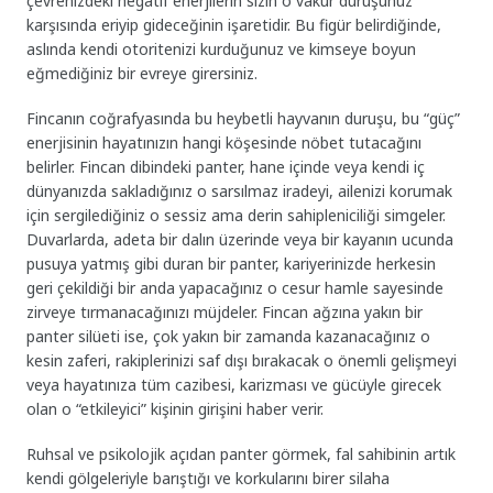
çevrenizdeki negatif enerjilerin sizin o vakur duruşunuz
karşısında eriyip gideceğinin işaretidir. Bu figür belirdiğinde,
aslında kendi otoritenizi kurduğunuz ve kimseye boyun
eğmediğiniz bir evreye girersiniz.
Fincanın coğrafyasında bu heybetli hayvanın duruşu, bu “güç”
enerjisinin hayatınızın hangi köşesinde nöbet tutacağını
belirler. Fincan dibindeki panter, hane içinde veya kendi iç
dünyanızda sakladığınız o sarsılmaz iradeyi, ailenizi korumak
için sergilediğiniz o sessiz ama derin sahipleniciliği simgeler.
Duvarlarda, adeta bir dalın üzerinde veya bir kayanın ucunda
pusuya yatmış gibi duran bir panter, kariyerinizde herkesin
geri çekildiği bir anda yapacağınız o cesur hamle sayesinde
zirveye tırmanacağınızı müjdeler. Fincan ağzına yakın bir
panter silüeti ise, çok yakın bir zamanda kazanacağınız o
kesin zaferi, rakiplerinizi saf dışı bırakacak o önemli gelişmeyi
veya hayatınıza tüm cazibesi, karizması ve gücüyle girecek
olan o “etkileyici” kişinin girişini haber verir.
Ruhsal ve psikolojik açıdan panter görmek, fal sahibinin artık
kendi gölgeleriyle barıştığı ve korkularını birer silaha