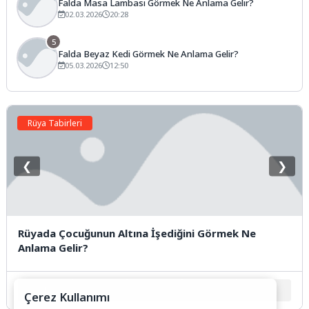
Falda Masa Lambası Görmek Ne Anlama Gelir?
02.03.2026
20:28
5
Falda Beyaz Kedi Görmek Ne Anlama Gelir?
05.03.2026
12:50
Rüya Tabirleri
❮
❯
Rüyada Çocuğunun Altına İşediğini Görmek Ne
Anlama Gelir?
1
2
3
4
5
Çerez Kullanımı