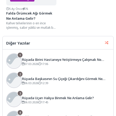
5 Ay Önce
76
Falda Örümcek Ağı Görmek
Ne Anlama Gelir?
Kahve telvelerinin o en ince
işlenmiş, sabır yüklü ve mutlak bir
stratejik dehayla örülmüş
detayları...
Diğer Yazılar
1
Rüyada Birini Hastaneye Yetiştirmeye Çalışmak Ne
Anlama Gelir?
07.03.2026
17:06
2
Rüyada Başkasının Su Çiçeği Çıkardığını Görmek Ne
Anlama Gelir?
06.03.2026
12:39
3
Rüyada Uçan Halıya Binmek Ne Anlama Gelir?
06.03.2026
17:45
4