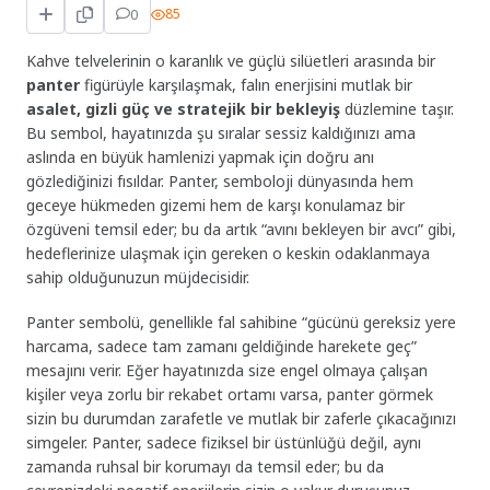
0
85
Kahve telvelerinin o karanlık ve güçlü silüetleri arasında bir
panter
figürüyle karşılaşmak, falın enerjisini mutlak bir
asalet, gizli güç ve stratejik bir bekleyiş
düzlemine taşır.
Bu sembol, hayatınızda şu sıralar sessiz kaldığınızı ama
aslında en büyük hamlenizi yapmak için doğru anı
gözlediğinizi fısıldar. Panter, semboloji dünyasında hem
geceye hükmeden gizemi hem de karşı konulamaz bir
özgüveni temsil eder; bu da artık “avını bekleyen bir avcı” gibi,
hedeflerinize ulaşmak için gereken o keskin odaklanmaya
sahip olduğunuzun müjdecisidir.
Panter sembolü, genellikle fal sahibine “gücünü gereksiz yere
harcama, sadece tam zamanı geldiğinde harekete geç”
mesajını verir. Eğer hayatınızda size engel olmaya çalışan
kişiler veya zorlu bir rekabet ortamı varsa, panter görmek
sizin bu durumdan zarafetle ve mutlak bir zaferle çıkacağınızı
simgeler. Panter, sadece fiziksel bir üstünlüğü değil, aynı
zamanda ruhsal bir korumayı da temsil eder; bu da