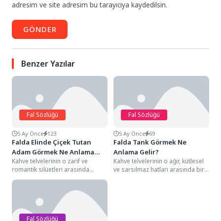
adresim ve site adresim bu tarayıcıya kaydedilsin.
GÖNDER
Benzer Yazılar
Fal Sözlüğü
Fal Sözlüğü
5 Ay Önce
123
5 Ay Önce
69
Falda Elinde Çiçek Tutan
Falda Tank Görmek Ne
Adam Görmek Ne Anlama
Anlama Gelir?
Kahve telvelerinin o zarif ve
Kahve telvelerinin o ağır, kütlesel
Gelir?
romantik silüetleri arasında
ve sarsılmaz hatları arasında bir
elinde çiçek tutan bir adam
tank silüetiyle karşılaşmak, falın
figürüyle karşılaşmak,...
enerjisini...
Fal Sözlüğü