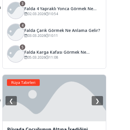
3
a
Falda 4 Yapraklı Yonca Görmek Ne
Anlama Gelir?
02.03.2026
10:54
4
Falda Çarık Görmek Ne Anlama Gelir?
03.03.2026
10:11
5
Falda Karga Kafası Görmek Ne
Anlama Gelir?
05.03.2026
11:08
Rüya Tabirleri
e
❮
❯
Rüyada Çocuğunun Altına İşediğini