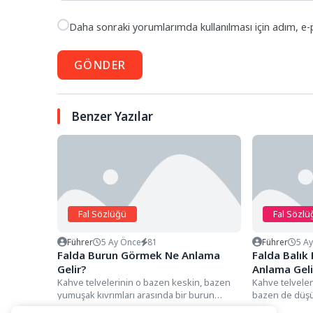
Daha sonraki yorumlarımda kullanılması için adım, e-
GÖNDER
Benzer Yazılar
Fal Sözlüğü
Fal Sözlü
Führer
5 Ay Önce
81
Führer
5 A
Falda Burun Görmek Ne Anlama
Falda Balık
Gelir?
Anlama Geli
Kahve telvelerinin o bazen keskin, bazen
Kahve telveler
yumuşak kıvrımları arasında bir burun
bazen de düş
silüetiyle karşılaşmak, falın enerjisini...
arasında, genel