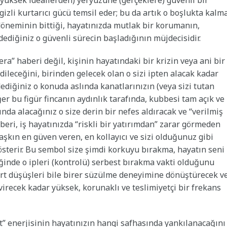
ksek ideallerden) yeryüzüne (gerçeklere) güvenli bir
gizli kurtarıcı gücü temsil eder; bu da artık o boşlukta kalm
döneminin bittiği, hayatınızda mutlak bir korumanın,
dediğiniz o güvenli sürecin başladığının müjdecisidir.
a” haberi değil, kişinin hayatındaki bir krizin veya ani bir
ileceğini, birinden gelecek olan o sizi ipten alacak kadar
dediğiniz o konuda aslında kanatlarınızın (veya sizi tutan
r bu figür fincanın aydınlık tarafında, kubbesi tam açık ve
da alacağınız o size derin bir nefes aldıracak ve “verilmiş
beri, iş hayatınızda “riskli bir yatırımdan” zarar görmeden
 aşkın en güven veren, en kollayıcı ve sizi olduğunuz gibi
österir. Bu sembol size şimdi korkuyu bırakma, hayatın seni
iğinde o ipleri (kontrolü) serbest bırakma vakti olduğunu
ert düşüşleri bile birer süzülme deneyimine dönüştürecek v
evirecek kadar yüksek, korunaklı ve teslimiyetçi bir frekans
t” enerjisinin hayatınızın hangi safhasında yankılanacağını