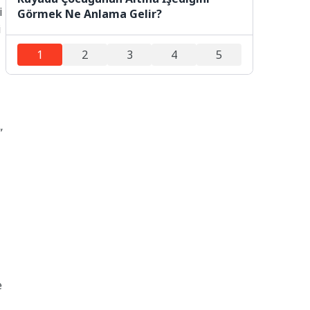
i
Görmek Ne Anlama Gelir?
i
1
2
3
4
5
”
e