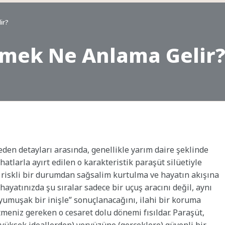
ir?
rmek Ne Anlama Gelir
eden detayları arasında, genellikle yarım daire şeklinde
atlarla ayırt edilen o karakteristik paraşüt silüetiyle
, riskli bir durumdan sağsalim kurtulma ve hayatın akışına
ayatınızda şu sıralar sadece bir uçuş aracını değil, aynı
yumuşak bir inişle” sonuçlanacağını, ilahi bir koruma
meniz gereken o cesaret dolu dönemi fısıldar. Paraşüt,