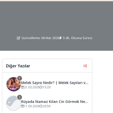
?
Güncelleme: 06 Mar 2026
5 dk. Okuma Süresi
Diğer Yazılar
1
Melek Sayısı Nedir? | Melek Sayıları ve
Anlamları
21.02.2026
13:29
2
Rüyada Namaz Kılan Cin Görmek Ne
Anlama Gelir?
11.03.2026
20:56