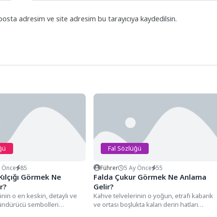
posta adresim ve site adresim bu tarayıcıya kaydedilsin.
ğü
Fal Sözlüğü
y Önce
85
Führer
5 Ay Önce
55
 Kılçığı Görmek Ne
Falda Çukur Görmek Ne Anlama
r?
Gelir?
inin o en keskin, detaylı ve
Kahve telvelerinin o yoğun, etrafı kabarık
ündürücü sembolleri
ve ortası boşlukta kalan derin hatları
likle merkezdeki bir...
arasında bir çukur...