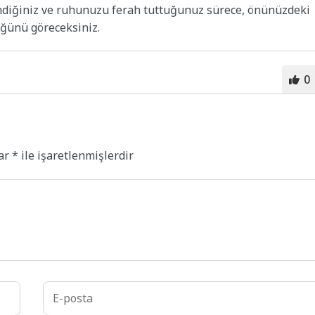
ndiğiniz ve ruhunuzu ferah tuttuğunuz sürece, önünüzdeki
üğünü göreceksiniz.
0
lar
*
ile işaretlenmişlerdir