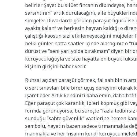
belirler. Şayet bu silüet fincanın dibindeyse, h
sarsıntının” artık durulacağını, aile büyüklerind
simgeler. Duvarlarda görülen paraşüt figürü ise i
ayakta kalan” ve herkesin hayran kaldığı o direnç
çalıştığı kaosun sizi etkilemeyeceğini müjdeler. 
belki günler hatta saatler içinde alacağınız o “t
dürüst ve “seni yarı yolda bırakmam” diyen bir or
koruyuculuğuyla ve size hayatta en büyük lüksü
kişinin girişini haber verir.
Ruhsal açıdan paraşüt görmek, fal sahibinin art
o sert sınavları bile birer uçuş deneyimi olarak
işaret eder. Artık kendinizi daha emin, daha hafi
Eğer paraşüt çok karanlık, ipleri kopmuş gibi v
formda görünüyorsa, bu süreçte “fazla tedbirsiz
sunduğu “sahte güvenlik” vaatlerine hemen kanma
sembolü, hayatın bazen sadece tırmanmakla deği
inanmakla ve her insanın kendi koruyucu melekl