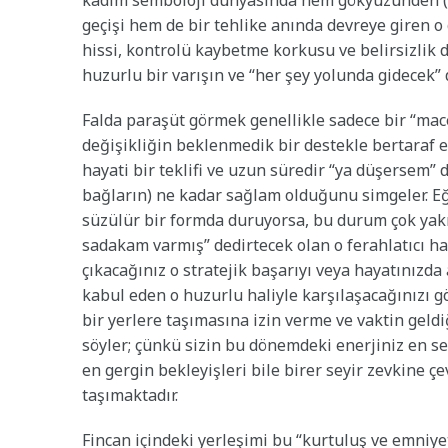
kadim semboloji dünyasında hem gökyüzünden (yü
geçişi hem de bir tehlike anında devreye giren o 
hissi, kontrolü kaybetme korkusu ve belirsizlik 
huzurlu bir varışın ve “her şey yolunda gidecek” 
Falda paraşüt görmek genellikle sadece bir “macer
değişikliğin beklenmedik bir destekle bertaraf ed
hayati bir teklifi ve uzun süredir “ya düşersem” 
bağların) ne kadar sağlam olduğunu simgeler. Eğe
süzülür bir formda duruyorsa, bu durum çok yakın
sadakam varmış” dedirtecek olan o ferahlatıcı ha
çıkacağınız o stratejik başarıyı veya hayatınızda
kabul eden o huzurlu haliyle karşılaşacağınızı g
bir yerlere taşımasına izin verme ve vaktin geld
söyler; çünkü sizin bu dönemdeki enerjiniz en s
en gergin bekleyişleri bile birer seyir zevkine ç
taşımaktadır.
Fincan içindeki yerleşimi bu “kurtuluş ve emniye