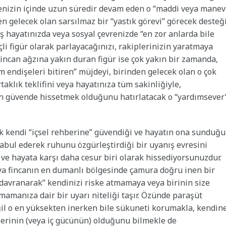
anenizin içinde uzun süredir devam eden o “maddi veya manev
en gelecek olan sarsılmaz bir “yastık görevi” görecek desteğ
ş hayatınızda veya sosyal çevrenizde “en zor anlarda bile
li figür olarak parlayacağınızı, rakiplerinizin yaratmaya
Fincan ağzına yakın duran figür ise çok yakın bir zamanda,
üm endişeleri bitiren” müjdeyi, birinden gelecek olan o çok
taklık teklifini veya hayatınıza tüm sakinliğiyle,
n güvende hissetmek olduğunu hatırlatacak o “yardımsever
ık kendi “içsel rehberine” güvendiği ve hayatın ona sunduğu
 kabul ederek ruhunu özgürleştirdiği bir uyanış evresini
f ve hayata karşı daha cesur biri olarak hissediyorsunuzdur.
eya fincanın en dumanlı bölgesinde çamura doğru inen bir
 davranarak” kendinizi riske atmamaya veya birinin size
manıza dair bir uyarı niteliği taşır. Özünde paraşüt
l o en yüksekten inerken bile sükuneti korumakla, kendin
erinin (veya iç gücünün) olduğunu bilmekle de