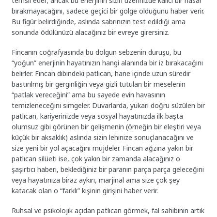
temsil eder; ancak bu enerjinin sizin üzerinizde kalıcı bir hasar
bırakmayacağını, sadece geçici bir gölge olduğunu haber verir.
Bu figür belirdiğinde, aslında sabrınızın test edildiği ama
sonunda ödülünüzü alacağınız bir evreye girersiniz.
Fincanın coğrafyasında bu dolgun sebzenin duruşu, bu
“yoğun” enerjinin hayatınızın hangi alanında bir iz bırakacağını
belirler. Fincan dibindeki patlıcan, hane içinde uzun süredir
bastırılmış bir gerginliğin veya gizli tutulan bir meselenin
“patlak vereceğini” ama bu sayede evin havasının
temizleneceğini simgeler. Duvarlarda, yukarı doğru süzülen bir
patlıcan, kariyerinizde veya sosyal hayatınızda ilk başta
olumsuz gibi görünen bir gelişmenin (örneğin bir eleştiri veya
küçük bir aksaklık) aslında sizin lehinize sonuçlanacağını ve
size yeni bir yol açacağını müjdeler. Fincan ağzına yakın bir
patlıcan silüeti ise, çok yakın bir zamanda alacağınız o
şaşırtıcı haberi, beklediğiniz bir paranın parça parça geleceğini
veya hayatınıza biraz aykırı, marjinal ama size çok şey
katacak olan o “farklı” kişinin girişini haber verir.
Ruhsal ve psikolojik açıdan patlıcan görmek, fal sahibinin artık