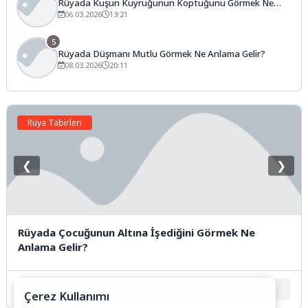
Rüyada Kuşun Kuyruğunun Koptuğunu Görmek Ne
Anlama Gelir?
06.03.2026
13:21
5
Rüyada Düşmanı Mutlu Görmek Ne Anlama Gelir?
08.03.2026
20:11
Rüya Tabirleri
❮
❯
Rüyada Çocuğunun Altına İşediğini Görmek Ne
Anlama Gelir?
1
2
3
4
5
Çerez Kullanımı