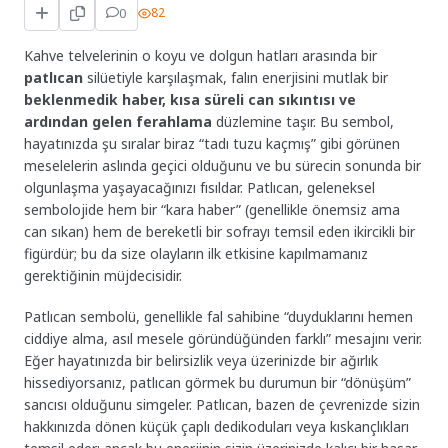
0
82
Kahve telvelerinin o koyu ve dolgun hatları arasında bir
patlıcan
silüetiyle karşılaşmak, falın enerjisini mutlak bir
beklenmedik haber, kısa süreli can sıkıntısı ve
ardından gelen ferahlama
düzlemine taşır. Bu sembol,
hayatınızda şu sıralar biraz “tadı tuzu kaçmış” gibi görünen
meselelerin aslında geçici olduğunu ve bu sürecin sonunda bir
olgunlaşma yaşayacağınızı fısıldar. Patlıcan, geleneksel
sembolojide hem bir “kara haber” (genellikle önemsiz ama
can sıkan) hem de bereketli bir sofrayı temsil eden ikircikli bir
figürdür; bu da size olayların ilk etkisine kapılmamanız
gerektiğinin müjdecisidir.
Patlıcan sembolü, genellikle fal sahibine “duyduklarını hemen
ciddiye alma, asıl mesele göründüğünden farklı” mesajını verir.
Eğer hayatınızda bir belirsizlik veya üzerinizde bir ağırlık
hissediyorsanız, patlıcan görmek bu durumun bir “dönüşüm”
sancısı olduğunu simgeler. Patlıcan, bazen de çevrenizde sizin
hakkınızda dönen küçük çaplı dedikoduları veya kıskançlıkları