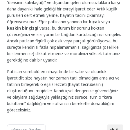
“derisinin kalınlaştığı” ve dışarıdan gelen olumsuzluklara karşı
daha dayanıklı hale geldiği bir evreyi işaret eder. Artık küçük
pürüzleri dert etmek yerine, hayatın tadını çıkarmayı
öğreniyorsunuz. Eğer patlıcanın yanında bir
bıçak
veya
keskin bir çizgi
varsa, bu durum bir sorunu kökten
çözeceğinizi ve sizi yoran bir bağdan kurtulacağınızı simgeler.
Ancak patlıcan figürü çok ezik veya parçalı görünüyorsa, bu
süreçte kendinizi fazla hırpalamamanız, sağlığınıza (özellikle
beslenmenize) dikkat etmeniz ve moralinizi yüksek tutmanız
gerektiğine dair bir uyarıdır.
Patlıcan sembolü en nihayetinde bir sabır ve olgunluk
işaretidir; size hayatın her zaman tatlı olmadığını ama acı ve
tatlının birleşerek o eşsiz lezzeti (hayat tecrübesini)
oluşturduğunu müjdeler. Kendi içsel dengenize güvendiğiniz
ve olaylara sağduyuyla yaklaştığınız sürece, tüm o “kara
bulutların” dağıldığını ve sofranızın bereketle donatıldığını
göreceksiniz.
Yazıyı Paylaş
0