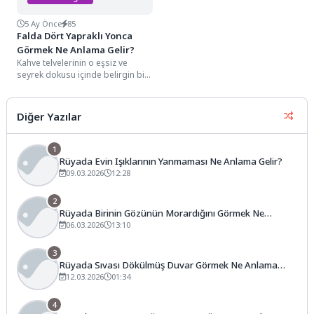
5 Ay Önce
85
Falda Dört Yapraklı Yonca
Görmek Ne Anlama Gelir?
Kahve telvelerinin o eşsiz ve
seyrek dokusu içinde belirgin bir
dört yapraklı yonca figürüyle
karşılaşmak,...
Diğer Yazılar
1
Rüyada Evin Işıklarının Yanmaması Ne Anlama Gelir?
09.03.2026
12:28
2
Rüyada Birinin Gözünün Morardığını Görmek Ne
Anlama Gelir?
06.03.2026
13:10
3
Rüyada Sıvası Dökülmüş Duvar Görmek Ne Anlama
Gelir?
12.03.2026
01:34
4