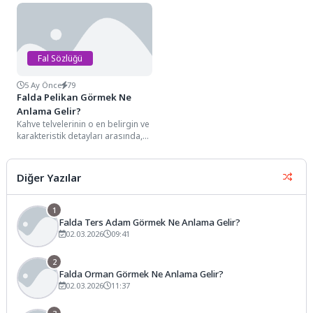
kadersel bir canlanışı simgeleyen
daralarak zirveye ulaşan görkemli
detayları arasında,...
hatları arasında...
Fal Sözlüğü
5 Ay Önce
79
Falda Pelikan Görmek Ne
Anlama Gelir?
Kahve telvelerinin o en belirgin ve
karakteristik detayları arasında,
genellikle uzun gagası, gagasının
altındaki geniş...
Diğer Yazılar
1
Falda Ters Adam Görmek Ne Anlama Gelir?
02.03.2026
09:41
2
Falda Orman Görmek Ne Anlama Gelir?
02.03.2026
11:37