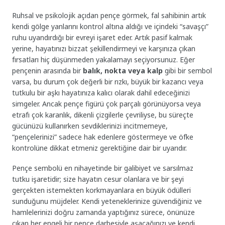
Ruhsal ve psikolojik açıdan pençe görmek, fal sahibinin artık
kendi gölge yanlarını kontrol altına aldığı ve içindeki “savaşçı”
ruhu uyandırdığı bir evreyi işaret eder. Artık pasif kalmak
yerine, hayatınızı bizzat şekillendirmeyi ve karşınıza çıkan
fırsatları hiç düşünmeden yakalamayı seçiyorsunuz. Eğer
pençenin arasında bir
balık, nokta veya kalp
gibi bir sembol
varsa, bu durum çok değerli bir rızkı, büyük bir kazancı veya
tutkulu bir aşkı hayatınıza kalıcı olarak dahil edeceğinizi
simgeler. Ancak pençe figürü çok parçalı görünüyorsa veya
etrafı çok karanlık, dikenli çizgilerle çevriliyse, bu süreçte
gücünüzü kullanırken sevdiklerinizi incitmemeye,
“pençelerinizi” sadece hak edenlere göstermeye ve öfke
kontrolüne dikkat etmeniz gerektiğine dair bir uyarıdır.
Pençe sembolü en nihayetinde bir galibiyet ve sarsılmaz
tutku işaretidir; size hayatın cesur olanlara ve bir şeyi
gerçekten istemekten korkmayanlara en büyük ödülleri
sunduğunu müjdeler. Kendi yeteneklerinize güvendiğiniz ve
hamlelerinizi doğru zamanda yaptığınız sürece, önünüze
çıkan her engeli bir pençe darbesiyle aşacağınızı ve kendi