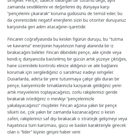
simgeler. Pençe, sadece saldırgan bir tutumu değil, aynı
zamanda sevdiklerini ve değerlerini dış dünyaya karşı
“pençelerini çıkararak” koruma güdüsünü de temsil eder; bu
da çevrenizdeki negatif enerjilerin sizin bu otoriter duruşunuz
karşısında geri adım atacağının işaretidir.
Fincanın coğrafyasında bu keskin figürün duruşu, bu “tutma
ve kavrama” enerjisinin hayatınızın hangi alanında bir iz
bırakacağını belirler. Fincan dibindeki pençe, aile içinde veya
kendi iç dünyanızda bastırılmış bir gücün artık yüzeye çıktığını,
hane üzerindeki kontrolü elinize aldığınızı ve aile bağlarını
korumak için sergilediğiniz o sarsılmaz iradeyi simgeler.
Duvarlarda, adeta bir yere tutunmaya çalışır gibi duran bir
pençe, kariyerinizde tırnaklarınızla kazıyarak geldiğiniz yerin
artık meyvelerini toplayacağınızı, zorlu rakiplerinizi geride
bırakarak istediğiniz o mevkiyi “pençelerinizle
yakalayacağınızı” müjdeler. Fincan ağzına yakın bir pençe
silüeti ise, çok yakın bir zamanda kazanacağınız o kesin
zaferi, rakiplerinizi saf dışı bırakacak o stratejik gelişmeyi veya
hayatınıza tüm karizması, gücü ve baskın karakteriyle girecek
olan o “lider” kişinin girişini haber verir.