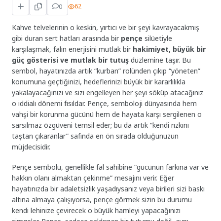
0
62
Kahve telvelerinin o keskin, yırtıcı ve bir şeyi kavrayacakmış
gibi duran sert hatları arasında bir
pençe
silüetiyle
karşılaşmak, falın enerjisini mutlak bir
hakimiyet, büyük bir
güç gösterisi ve mutlak bir tutuş
düzlemine taşır. Bu
sembol, hayatınızda artık “kurban” rolünden çıkıp “yöneten”
konumuna geçtiğinizi, hedeflerinizi büyük bir kararlılıkla
yakalayacağınızı ve sizi engelleyen her şeyi söküp atacağınız
o iddialı dönemi fısıldar. Pençe, semboloji dünyasında hem
vahşi bir korunma gücünü hem de hayata karşı sergilenen o
sarsılmaz özgüveni temsil eder; bu da artık “kendi rızkını
taştan çıkaranlar” safında en ön sırada olduğunuzun
müjdecisidir.
Pençe sembolü, genellikle fal sahibine “gücünün farkına var ve
hakkın olanı almaktan çekinme” mesajını verir. Eğer
hayatınızda bir adaletsizlik yaşadıysanız veya birileri sizi baskı
altına almaya çalışıyorsa, pençe görmek sizin bu durumu
kendi lehinize çevirecek o büyük hamleyi yapacağınızı