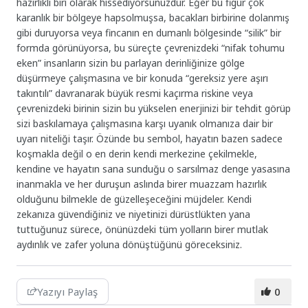
hazırlıklı biri olarak hissediyorsunuzdur. Eğer bu figür çok
karanlık bir bölgeye hapsolmuşsa, bacakları birbirine dolanmış
gibi duruyorsa veya fincanın en dumanlı bölgesinde “silik” bir
formda görünüyorsa, bu süreçte çevrenizdeki “nifak tohumu
eken” insanların sizin bu parlayan derinliğinize gölge
düşürmeye çalışmasına ve bir konuda “gereksiz yere aşırı
takıntılı” davranarak büyük resmi kaçırma riskine veya
çevrenizdeki birinin sizin bu yükselen enerjinizi bir tehdit görüp
sizi baskılamaya çalışmasına karşı uyanık olmanıza dair bir
uyarı niteliği taşır. Özünde bu sembol, hayatın bazen sadece
koşmakla değil o en derin kendi merkezine çekilmekle,
kendine ve hayatın sana sunduğu o sarsılmaz denge yasasına
inanmakla ve her duruşun aslında birer muazzam hazırlık
olduğunu bilmekle de güzelleşeceğini müjdeler. Kendi
zekanıza güvendiğiniz ve niyetinizi dürüstlükten yana
tuttuğunuz sürece, önünüzdeki tüm yolların birer mutlak
aydınlık ve zafer yoluna dönüştüğünü göreceksiniz.
Yazıyı Paylaş
0