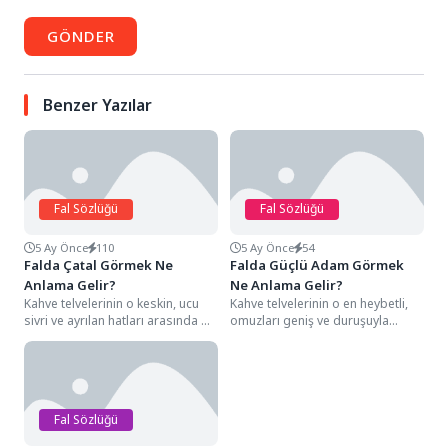
GÖNDER
Benzer Yazılar
Fal Sözlüğü
Fal Sözlüğü
5 Ay Önce
110
5 Ay Önce
54
Falda Çatal Görmek Ne
Falda Güçlü Adam Görmek
Anlama Gelir?
Ne Anlama Gelir?
Kahve telvelerinin o keskin, ucu
Kahve telvelerinin o en heybetli,
sivri ve ayrılan hatları arasında bir
omuzları geniş ve duruşuyla
çatal silüetiyle karşılaşmak, falın...
fincanın içinde bir sütun gibi
yükselen...
Fal Sözlüğü