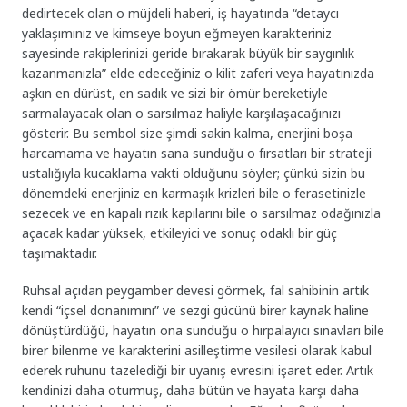
dedirtecek olan o müjdeli haberi, iş hayatında “detaycı
yaklaşımınız ve kimseye boyun eğmeyen karakteriniz
sayesinde rakiplerinizi geride bırakarak büyük bir saygınlık
kazanmanızla” elde edeceğiniz o kilit zaferi veya hayatınızda
aşkın en dürüst, en sadık ve sizi bir ömür bereketiyle
sarmalayacak olan o sarsılmaz haliyle karşılaşacağınızı
gösterir. Bu sembol size şimdi sakin kalma, enerjini boşa
harcamama ve hayatın sana sunduğu o fırsatları bir strateji
ustalığıyla kucaklama vakti olduğunu söyler; çünkü sizin bu
dönemdeki enerjiniz en karmaşık krizleri bile o ferasetinizle
sezecek ve en kapalı rızık kapılarını bile o sarsılmaz odağınızla
açacak kadar yüksek, etkileyici ve sonuç odaklı bir güç
taşımaktadır.
Ruhsal açıdan peygamber devesi görmek, fal sahibinin artık
kendi “içsel donanımını” ve sezgi gücünü birer kaynak haline
dönüştürdüğü, hayatın ona sunduğu o hırpalayıcı sınavları bile
birer bilenme ve karakterini asilleştirme vesilesi olarak kabul
ederek ruhunu tazelediği bir uyanış evresini işaret eder. Artık
kendinizi daha oturmuş, daha bütün ve hayata karşı daha