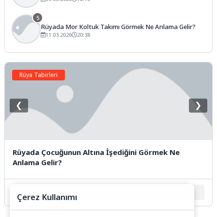
5
Rüyada Mor Koltuk Takımı Görmek Ne Anlama Gelir?
11.03.2026
20:38
Rüya Tabirleri
❮
❯
Rüyada Çocuğunun Altına İşediğini Görmek Ne
Anlama Gelir?
1
2
3
4
5
Çerez Kullanımı