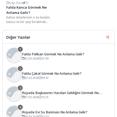
5 Ay Önce
77
Falda Kanca Görmek Ne
Anlama Gelir?
Kahve telvelerinin o en keskin,
tutucu ve bir şeyi bırakmak
istemeyen detayları arasında, ucu
kıvrılmış,...
Diğer Yazılar
1
Falda Pelikan Görmek Ne Anlama Gelir?
02.03.2026
21:09
2
Falda Çakal Görmek Ne Anlama Gelir?
02.03.2026
09:47
3
Rüyada Başkasının Hacdan Geldiğini Görmek Ne
Anlama Gelir?
07.03.2026
15:31
4
Rüyada Evi Su Basması Ne Anlama Gelir?
09.03.2026
12:13