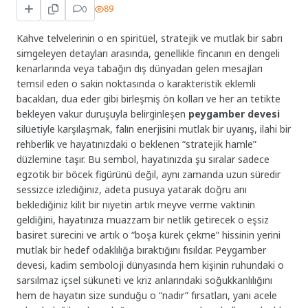
0
89
Kahve telvelerinin o en spiritüel, stratejik ve mutlak bir sabrı
simgeleyen detayları arasında, genellikle fincanın en dengeli
kenarlarında veya tabağın dış dünyadan gelen mesajları
temsil eden o sakin noktasında o karakteristik eklemli
bacakları, dua eder gibi birleşmiş ön kolları ve her an tetikte
bekleyen vakur duruşuyla belirginleşen
peygamber devesi
silüetiyle karşılaşmak, falın enerjisini mutlak bir uyanış, ilahi bir
rehberlik ve hayatınızdaki o beklenen “stratejik hamle”
düzlemine taşır. Bu sembol, hayatınızda şu sıralar sadece
egzotik bir böcek figürünü değil, aynı zamanda uzun süredir
sessizce izlediğiniz, adeta pusuya yatarak doğru anı
beklediğiniz kilit bir niyetin artık meyve verme vaktinin
geldiğini, hayatınıza muazzam bir netlik getirecek o eşsiz
basiret sürecini ve artık o “boşa kürek çekme” hissinin yerini
mutlak bir hedef odaklılığa bıraktığını fısıldar. Peygamber
devesi, kadim semboloji dünyasında hem kişinin ruhundaki o
sarsılmaz içsel sükuneti ve kriz anlarındaki soğukkanlılığını
hem de hayatın size sunduğu o “nadir” fırsatları, yani acele