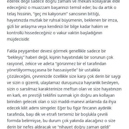
ederek değil sadece doğru zamanı ve mekanı kollayarak elde
edeceğiniz o muazzam başarınızı temsil eder; bu da artık o
telaş hissinin, “geç mi kalıyorum” sancısının bittiği,
hayatınızda mutlak bir ruhsal büyümenin, beklenen bir imza,
gizli bir anlaşma veya kendinizi bir bilge kadar hakim ve
kontrollü hissedeceğiniz o vakur vaktin başladığının
müjdecisidir.
Falda peygamber devesi görmek genellikle sadece bir
“bekleyiş” haberi değil, kişinin hayatındaki bir sorunun çok
rasyonel, zekice ve adeta “görünmez bir el tarafından
yönetiliyormuşçasına bir hassasiyetle” bir ustalıkla
çözüleceğini, çevrenizde özellikle size karşı çok derin bir saygı
ve sizin o gizemli, ulaşılamaz duruşunuza hayranlık besleyen,
sizin o sarsılmaz karakterinize meftun olan ve size hayatınızın
en karlı, en prestijli teklifini sunmak için doğru anı kollayan
birinden gelecek olan o sizi maddi-manevi anlamda da ihya
edecek kilit adımı simgeler. Eğer bu figür fincanın aydınlık
tarafında, başı dik ve etrafı tertemiz bir boşlukla çevrili
formda belirmişse, bu durum çok yakında alacağınız o size
derin bir nefes aldıracak ve “nihayet doğru zaman geldi”