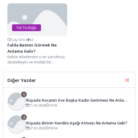
ilerleyişi simgeleyen detayları
bir yükseliş arzusunu
arasında,...
simgeleyen...
Fal Sözlüğü
5 Ay Önce
62
Falda Baston Görmek Ne
Anlama Gelir?
Kahve telvelerinin o en sarsılmaz,
destekleyici ve mutlak bir
tecrübeyi simgeleyen detayları
arasında, genellikle fincanın...
Diğer Yazılar
1
Rüyada Kocanın Eve Başka Kadın Getirmesi Ne Anlama
Gelir?
11.03.2026
10:05
2
Rüyada Birinin Kendini Aşağı Atması Ne Anlama Gelir?
07.03.2026
18:04