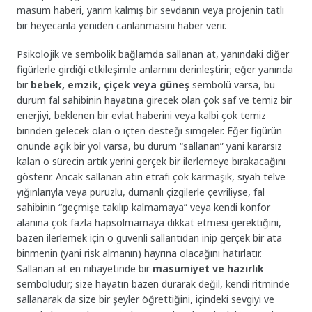
masum haberi, yarım kalmış bir sevdanın veya projenin tatlı
bir heyecanla yeniden canlanmasını haber verir.
Psikolojik ve sembolik bağlamda sallanan at, yanındaki diğer
figürlerle girdiği etkileşimle anlamını derinleştirir; eğer yanında
bir
bebek, emzik, çiçek veya güneş
sembolü varsa, bu
durum fal sahibinin hayatına girecek olan çok saf ve temiz bir
enerjiyi, beklenen bir evlat haberini veya kalbi çok temiz
birinden gelecek olan o içten desteği simgeler. Eğer figürün
önünde açık bir yol varsa, bu durum “sallanan” yani kararsız
kalan o sürecin artık yerini gerçek bir ilerlemeye bırakacağını
gösterir. Ancak sallanan atın etrafı çok karmaşık, siyah telve
yığınlarıyla veya pürüzlü, dumanlı çizgilerle çevriliyse, fal
sahibinin “geçmişe takılıp kalmamaya” veya kendi konfor
alanına çok fazla hapsolmamaya dikkat etmesi gerektiğini,
bazen ilerlemek için o güvenli sallantıdan inip gerçek bir ata
binmenin (yani risk almanın) hayrına olacağını hatırlatır.
Sallanan at en nihayetinde bir
masumiyet ve hazırlık
sembolüdür; size hayatın bazen durarak değil, kendi ritminde
sallanarak da size bir şeyler öğrettiğini, içindeki sevgiyi ve