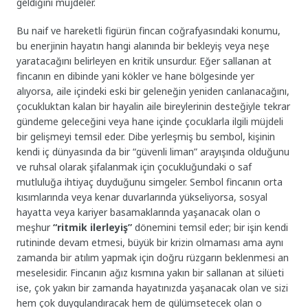
geldiğini müjdeler.
Bu naif ve hareketli figürün fincan coğrafyasındaki konumu,
bu enerjinin hayatın hangi alanında bir bekleyiş veya neşe
yaratacağını belirleyen en kritik unsurdur. Eğer sallanan at
fincanın en dibinde yani kökler ve hane bölgesinde yer
alıyorsa, aile içindeki eski bir geleneğin yeniden canlanacağını,
çocukluktan kalan bir hayalin aile bireylerinin desteğiyle tekrar
gündeme geleceğini veya hane içinde çocuklarla ilgili müjdeli
bir gelişmeyi temsil eder. Dibe yerleşmiş bu sembol, kişinin
kendi iç dünyasında da bir “güvenli liman” arayışında olduğunu
ve ruhsal olarak şifalanmak için çocukluğundaki o saf
mutluluğa ihtiyaç duyduğunu simgeler. Sembol fincanın orta
kısımlarında veya kenar duvarlarında yükseliyorsa, sosyal
hayatta veya kariyer basamaklarında yaşanacak olan o
meşhur
“ritmik ilerleyiş”
dönemini temsil eder; bir işin kendi
rutininde devam etmesi, büyük bir krizin olmaması ama aynı
zamanda bir atılım yapmak için doğru rüzgarın beklenmesi an
meselesidir. Fincanın ağız kısmına yakın bir sallanan at silüeti
ise, çok yakın bir zamanda hayatınızda yaşanacak olan ve sizi
hem çok duygulandıracak hem de gülümsetecek olan o