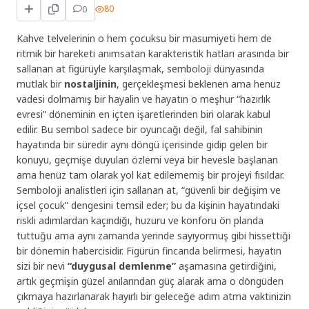
0
80
Kahve telvelerinin o hem çocuksu bir masumiyeti hem de
ritmik bir hareketi anımsatan karakteristik hatları arasında bir
sallanan at figürüyle karşılaşmak, semboloji dünyasında
mutlak bir
nostaljinin
, gerçekleşmesi beklenen ama henüz
vadesi dolmamış bir hayalin ve hayatın o meşhur “hazırlık
evresi” döneminin en içten işaretlerinden biri olarak kabul
edilir. Bu sembol sadece bir oyuncağı değil, fal sahibinin
hayatında bir süredir aynı döngü içerisinde gidip gelen bir
konuyu, geçmişe duyulan özlemi veya bir hevesle başlanan
ama henüz tam olarak yol kat edilememiş bir projeyi fısıldar.
Semboloji analistleri için sallanan at, “güvenli bir değişim ve
içsel çocuk” dengesini temsil eder; bu da kişinin hayatındaki
riskli adımlardan kaçındığı, huzuru ve konforu ön planda
tuttuğu ama aynı zamanda yerinde sayıyormuş gibi hissettiği
bir dönemin habercisidir. Figürün fincanda belirmesi, hayatın
sizi bir nevi
“duygusal demlenme”
aşamasına getirdiğini,
artık geçmişin güzel anılarından güç alarak ama o döngüden
çıkmaya hazırlanarak hayırlı bir geleceğe adım atma vaktinizin