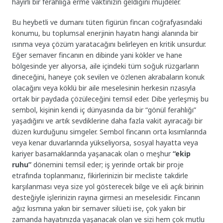
hayırlı bir ferahlığa erme vaktinizin geldiğini müjdeler.
Bu heybetli ve dumanı tüten figürün fincan coğrafyasındaki
konumu, bu toplumsal enerjinin hayatın hangi alanında bir
ısınma veya çözüm yaratacağını belirleyen en kritik unsurdur.
Eğer semaver fincanın en dibinde yani kökler ve hane
bölgesinde yer alıyorsa, aile içindeki tüm soğuk rüzgarların
dineceğini, haneye çok sevilen ve özlenen akrabaların konuk
olacağını veya köklü bir aile meselesinin herkesin rızasıyla
ortak bir paydada çözüleceğini temsil eder. Dibe yerleşmiş bu
sembol, kişinin kendi iç dünyasında da bir “gönül ferahlığı”
yaşadığını ve artık sevdiklerine daha fazla vakit ayıracağı bir
düzen kurduğunu simgeler. Sembol fincanın orta kısımlarında
veya kenar duvarlarında yükseliyorsa, sosyal hayatta veya
kariyer basamaklarında yaşanacak olan o meşhur
“ekip
ruhu”
dönemini temsil eder; iş yerinde ortak bir proje
etrafında toplanmanız, fikirlerinizin bir mecliste takdirle
karşılanması veya size yol gösterecek bilge ve eli açık birinin
desteğiyle işlerinizin rayına girmesi an meselesidir. Fincanın
ağız kısmına yakın bir semaver silüeti ise, çok yakın bir
zamanda hayatınızda yaşanacak olan ve sizi hem çok mutlu