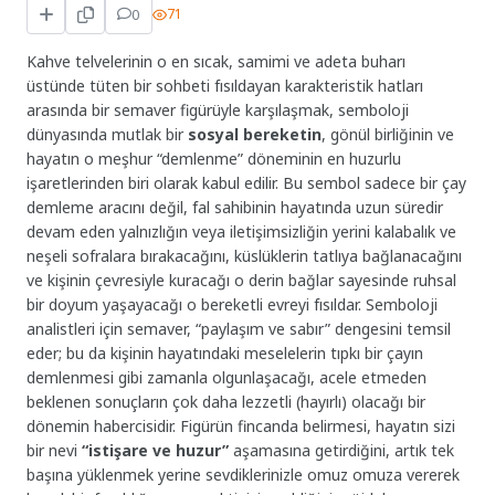
0
71
Kahve telvelerinin o en sıcak, samimi ve adeta buharı
üstünde tüten bir sohbeti fısıldayan karakteristik hatları
arasında bir semaver figürüyle karşılaşmak, semboloji
dünyasında mutlak bir
sosyal bereketin
, gönül birliğinin ve
hayatın o meşhur “demlenme” döneminin en huzurlu
işaretlerinden biri olarak kabul edilir. Bu sembol sadece bir çay
demleme aracını değil, fal sahibinin hayatında uzun süredir
devam eden yalnızlığın veya iletişimsizliğin yerini kalabalık ve
neşeli sofralara bırakacağını, küslüklerin tatlıya bağlanacağını
ve kişinin çevresiyle kuracağı o derin bağlar sayesinde ruhsal
bir doyum yaşayacağı o bereketli evreyi fısıldar. Semboloji
analistleri için semaver, “paylaşım ve sabır” dengesini temsil
eder; bu da kişinin hayatındaki meselelerin tıpkı bir çayın
demlenmesi gibi zamanla olgunlaşacağı, acele etmeden
beklenen sonuçların çok daha lezzetli (hayırlı) olacağı bir
dönemin habercisidir. Figürün fincanda belirmesi, hayatın sizi
bir nevi
“istişare ve huzur”
aşamasına getirdiğini, artık tek
başına yüklenmek yerine sevdiklerinizle omuz omuza vererek