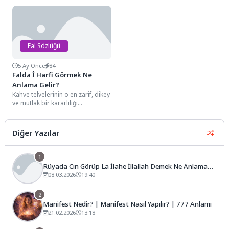
belirgin hatları arasında kafeste
semboloji dünyasında sabrın,
bir kuş...
yalnızlıktaki bilgeliğin ve...
Fal Sözlüğü
5 Ay Önce
84
Falda İ Harfi Görmek Ne
Anlama Gelir?
Kahve telvelerinin o en zarif, dikey
ve mutlak bir kararlılığı
simgeleyen detayları arasında,
genellikle fincanın...
Diğer Yazılar
1
Rüyada Cin Görüp La İlahe İllallah Demek Ne Anlama
Gelir?
08.03.2026
19:40
2
Manifest Nedir? | Manifest Nasıl Yapılır? | 777 Anlamı
21.02.2026
13:18