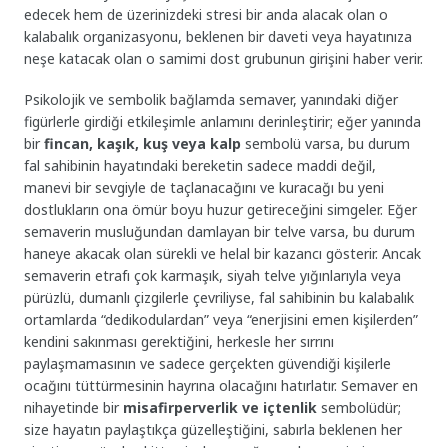
edecek hem de üzerinizdeki stresi bir anda alacak olan o
kalabalık organizasyonu, beklenen bir daveti veya hayatınıza
neşe katacak olan o samimi dost grubunun girişini haber verir.
Psikolojik ve sembolik bağlamda semaver, yanındaki diğer
figürlerle girdiği etkileşimle anlamını derinleştirir; eğer yanında
bir
fincan, kaşık, kuş veya kalp
sembolü varsa, bu durum
fal sahibinin hayatındaki bereketin sadece maddi değil,
manevi bir sevgiyle de taçlanacağını ve kuracağı bu yeni
dostlukların ona ömür boyu huzur getireceğini simgeler. Eğer
semaverin musluğundan damlayan bir telve varsa, bu durum
haneye akacak olan sürekli ve helal bir kazancı gösterir. Ancak
semaverin etrafı çok karmaşık, siyah telve yığınlarıyla veya
pürüzlü, dumanlı çizgilerle çevriliyse, fal sahibinin bu kalabalık
ortamlarda “dedikodulardan” veya “enerjisini emen kişilerden”
kendini sakınması gerektiğini, herkesle her sırrını
paylaşmamasının ve sadece gerçekten güvendiği kişilerle
ocağını tüttürmesinin hayrına olacağını hatırlatır. Semaver en
nihayetinde bir
misafirperverlik ve içtenlik
sembolüdür;
size hayatın paylaştıkça güzelleştiğini, sabırla beklenen her