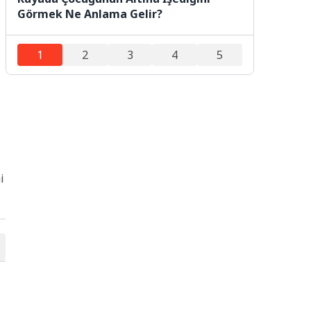
Görmek Ne Anlama Gelir?
1
2
3
4
5
i