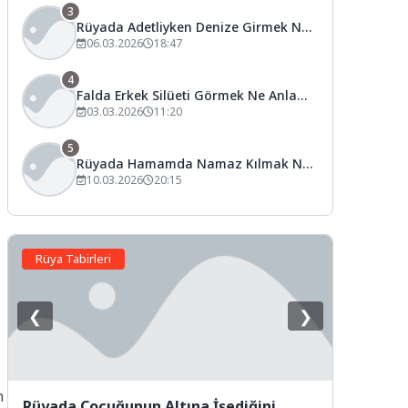
3
Rüyada Adetliyken Denize Girmek Ne
Anlama Gelir?
06.03.2026
18:47
4
Falda Erkek Silüeti Görmek Ne Anlama
Gelir?
03.03.2026
11:20
5
Rüyada Hamamda Namaz Kılmak Ne
Anlama Gelir?
10.03.2026
20:15
Rüya Tabirleri
❮
❯
n
Rüyada Çocuğunun Altına İşediğini