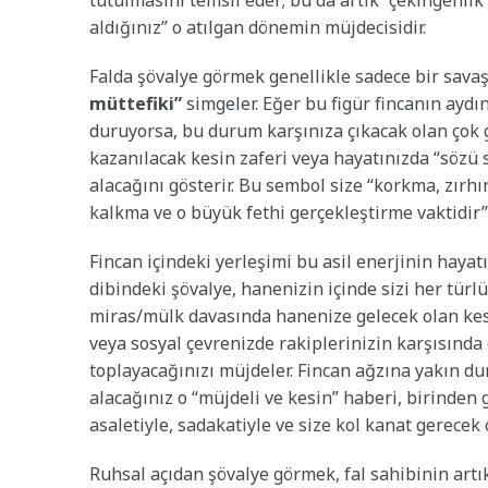
tutulmasını temsil eder; bu da artık “çekingenli
aldığınız” o atılgan dönemin müjdecisidir.
Falda şövalye görmek genellikle sadece bir savaş
müttefiki”
simgeler. Eğer bu figür fincanın aydın
duruyorsa, bu durum karşınıza çıkacak olan çok gü
kazanılacak kesin zaferi veya hayatınızda “sözü s
alacağını gösterir. Bu sembol size “korkma, zırh
kalkma ve o büyük fethi gerçekleştirme vaktidir”
Fincan içindeki yerleşimi bu asil enerjinin hayat
dibindeki şövalye, hanenizin içinde sizi her türl
miras/mülk davasında hanenize gelecek olan kes
veya sosyal çevrenizde rakiplerinizin karşısında
toplayacağınızı müjdeler. Fincan ağzına yakın dur
alacağınız o “müjdeli ve kesin” haberi, birinden 
asaletiyle, sadakatiyle ve size kol kanat gerecek o
Ruhsal açıdan şövalye görmek, fal sahibinin artık 