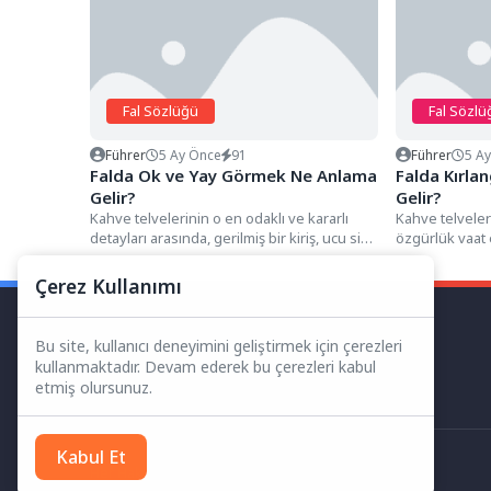
Fal Sözlüğü
Fal Sözlü
Führer
5 Ay Önce
91
Führer
5 A
Falda Ok ve Yay Görmek Ne Anlama
Falda Kırl
Gelir?
Gelir?
Kahve telvelerinin o en odaklı ve kararlı
Kahve telveler
detayları arasında, gerilmiş bir kiriş, ucu sivri
özgürlük vaat 
bir...
genellikle çata
Çerez Kullanımı
Bu site, kullanıcı deneyimini geliştirmek için çerezleri
kullanmaktadır. Devam ederek bu çerezleri kabul
etmiş olursunuz.
Kabul Et
Her Hakkı Saklıdır.