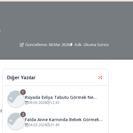
?
Güncelleme: 06 Mar 2026
4 dk. Okuma Süresi
Diğer Yazılar
1
Rüyada Evliya Tabutu Görmek Ne
Anlama Gelir?
09.03.2026
12:33
el
2
Falda Anne Karnında Bebek Görmek
Ne Anlama Gelir?
04.03.2026
21:49