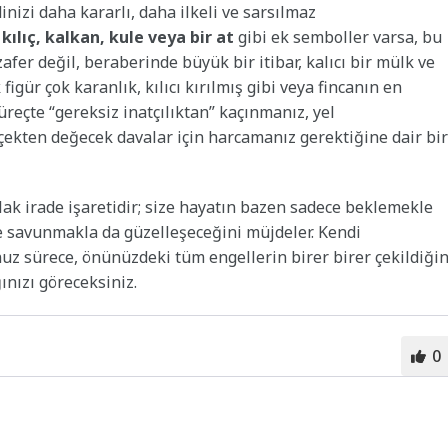
inizi daha kararlı, daha ilkeli ve sarsılmaz
r
kılıç, kalkan, kule veya bir at
gibi ek semboller varsa, bu
fer değil, beraberinde büyük bir itibar, kalıcı bir mülk ve
figür çok karanlık, kılıcı kırılmış gibi veya fincanın en
eçte “gereksiz inatçılıktan” kaçınmanız, yel
ekten değecek davalar için harcamanız gerektiğine dair bir
ak irade işaretidir; size hayatın bazen sadece beklemekle
le savunmakla da güzelleşeceğini müjdeler. Kendi
z sürece, önünüzdeki tüm engellerin birer birer çekildiğin
ınızı göreceksiniz.
0