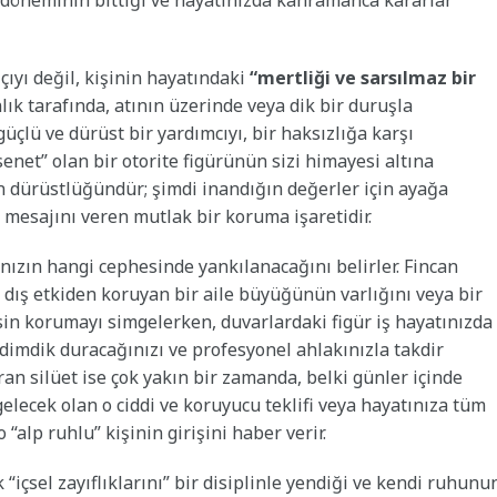
k döneminin bittiği ve hayatınızda kahramanca kararlar
çıyı değil, kişinin hayatındaki
“mertliği ve sarsılmaz bir
lık tarafında, atının üzerinde veya dik bir duruşla
çlü ve dürüst bir yardımcıyı, bir haksızlığa karşı
enet” olan bir otorite figürünün sizi himayesi altına
ın dürüstlüğündür; şimdi inandığın değerler için ayağa
 mesajını veren mutlak bir koruma işaretidir.
ınızın hangi cephesinde yankılanacağını belirler. Fincan
ü dış etkiden koruyan bir aile büyüğünün varlığını veya bir
in korumayı simgelerken, duvarlardaki figür iş hayatınızda
 dimdik duracağınızı ve profesyonel ahlakınızla takdir
an silüet ise çok yakın bir zamanda, belki günler içinde
gelecek olan o ciddi ve koruyucu teklifi veya hayatınıza tüm
 “alp ruhlu” kişinin girişini haber verir.
“içsel zayıflıklarını” bir disiplinle yendiği ve kendi ruhunu