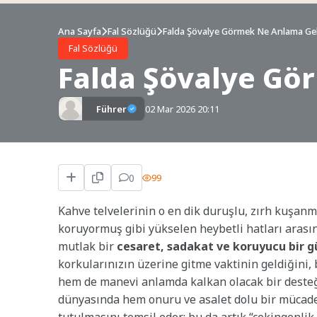
Ana Sayfa
Fal Sözlüğü
Falda Şövalye Görmek Ne Anlama Gel
Fal Sözlüğü
Falda Şövalye Gö
Führer
02 Mar 2026 20:11
0
99
Kahve telvelerinin o en dik duruşlu, zırh kuşanmış
koruyormuş gibi yükselen heybetli hatları arası
mutlak bir
cesaret, sadakat ve koruyucu bir g
korkularınızın üzerine gitme vaktinin geldiğini, 
hem de manevi anlamda kalkan olacak bir desteği 
dünyasında hem onuru ve asalet dolu bir mücade