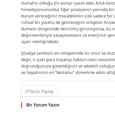
muhafızı olduğu bir evreyi işaret eder. Artık kend
hissediyorsunuzdur. Eğer şövalyenin yanında bi
durum vereceğiniz mücadelenin size sadece bir za
ruhsal bir yüceliş de getireceğini simgeler. Ancak 
dumanlı bölgesinde devrilmiş görünüyorsa, bu sür
değirmenleriyle savaşmamanız ve enerjinizi gerç
uyarı niteliğindedir.
Şövalye sembolü en nihayetinde bir onur ve mutl
değil, o içsel gücü kuşanıp hakkın olanı cesaret
doğruluğunuza güvendiğiniz ve adaletli olduğunu
ve hayatınızın en “destansı” dönemine adım attığ
Yazıyı Paylaş
Bir Yorum Yazın