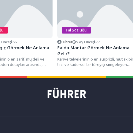
ğü
Fal Sözlüğü
y Önce
68
Führer
5 Ay Önce
77
angıç Görmek Ne Anlama
Falda Mantar Görmek Ne Anlama
Gelir?
inin o en zarif, müjdeli ve
Kahve telvelerinin o en sürprizli, mutlak bi
eden detayları arasında,
hızı ve kadersel bir türeyişi simgeleyen
l kuyruğu,...
detayları arasında,...