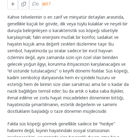
0
57
Kahve telvelerinin o en zarif ve minyatür detayları arasında,
genellikle küçük bir gövde, dik veya tüylü kulaklar ve neşeli bir
duruşla belirginleşen o karakteristik süs köpeği silüetiyle
karşılaşmak; falın enerjisini mutlak bir konfor, sadakat ve
hayatın küçük ama değerli zevkleri düzlemine taşır. Bu
sembol, hayatınızda şu sıralar sadece bir evcil hayvan
özlemini değil, aynı zamanda sizin için özel olan birinden
gelecek yoğun ilgiyi, korunma ihtiyacınızın karşılanacağını ve
“el üstünde tutulacağınız” o keyifli dönemi fısıldar. Süs köpeği,
kadim semboloji dünyasında hem ev içindeki huzuru ve
estetiği hem de birinin size olan sarsılmaz ama bir o kadar da
nazik bağlılığını temsil eder; bu da artık o kaba saba ilişkiler,
ihmal edilme ve zorlu hayat mücadeleleri döneminin bittiği,
hayatınızda şımartılmanın, estetik değerlerin ve samimi
dostlukların başladığı o taze dönemin müjdecisidir.
Falda süs köpeği görmek genellikle sadece bir “hediye”
haberini değil, kişinin hayatındaki sosyal statüsünün