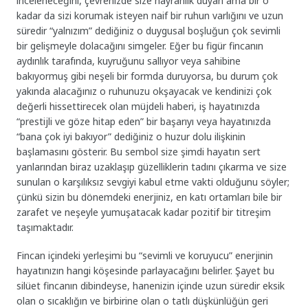
inceleneceğini, çevrenizde size hayranlık duyan ama bir o
kadar da sizi korumak isteyen naif bir ruhun varlığını ve uzun
süredir “yalnızım” dediğiniz o duygusal boşluğun çok sevimli
bir gelişmeyle dolacağını simgeler. Eğer bu figür fincanın
aydınlık tarafında, kuyruğunu sallıyor veya sahibine
bakıyormuş gibi neşeli bir formda duruyorsa, bu durum çok
yakında alacağınız o ruhunuzu okşayacak ve kendinizi çok
değerli hissettirecek olan müjdeli haberi, iş hayatınızda
“prestijli ve göze hitap eden” bir başarıyı veya hayatınızda
“bana çok iyi bakıyor” dediğiniz o huzur dolu ilişkinin
başlamasını gösterir. Bu sembol size şimdi hayatın sert
yanlarından biraz uzaklaşıp güzelliklerin tadını çıkarma ve size
sunulan o karşılıksız sevgiyi kabul etme vakti olduğunu söyler;
çünkü sizin bu dönemdeki enerjiniz, en katı ortamları bile bir
zarafet ve neşeyle yumuşatacak kadar pozitif bir titreşim
taşımaktadır.
Fincan içindeki yerleşimi bu “sevimli ve koruyucu” enerjinin
hayatınızın hangi köşesinde parlayacağını belirler. Şayet bu
silüet fincanın dibindeyse, hanenizin içinde uzun süredir eksik
olan o sıcaklığın ve birbirine olan o tatlı düşkünlüğün geri