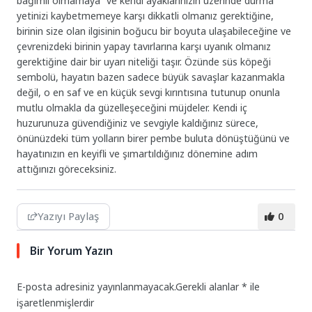
bağımlı olmamaya” ve kendi ayaklarınızın üzerinde durma
yetinizi kaybetmemeye karşı dikkatli olmanız gerektiğine,
birinin size olan ilgisinin boğucu bir boyuta ulaşabileceğine ve
çevrenizdeki birinin yapay tavırlarına karşı uyanık olmanız
gerektiğine dair bir uyarı niteliği taşır. Özünde süs köpeği
sembolü, hayatın bazen sadece büyük savaşlar kazanmakla
değil, o en saf ve en küçük sevgi kırıntısına tutunup onunla
mutlu olmakla da güzelleşeceğini müjdeler. Kendi iç
huzurunuza güvendiğiniz ve sevgiyle kaldığınız sürece,
önünüzdeki tüm yolların birer pembe buluta dönüştüğünü ve
hayatınızın en keyifli ve şımartıldığınız dönemine adım
attığınızı göreceksiniz.
Yazıyı Paylaş
0
Bir Yorum Yazın
E-posta adresiniz yayınlanmayacak.
Gerekli alanlar
*
ile
işaretlenmişlerdir