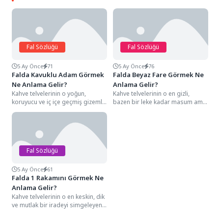
Fal Sözlüğü
Fal Sözlüğü
5 Ay Önce
71
5 Ay Önce
76
Falda Kavuklu Adam Görmek
Falda Beyaz Fare Görmek Ne
Ne Anlama Gelir?
Anlama Gelir?
Kahve telvelerinin o yoğun,
Kahve telvelerinin o en gizli,
koruyucu ve iç içe geçmiş gizemli
bazen bir leke kadar masum ama
hatları arasında bir kavuklu
kıvrak hatları arasında beyaz...
adam...
Fal Sözlüğü
5 Ay Önce
61
Falda 1 Rakamını Görmek Ne
Anlama Gelir?
Kahve telvelerinin o en keskin, dik
ve mutlak bir iradeyi simgeleyen
detayları arasında, genellikle