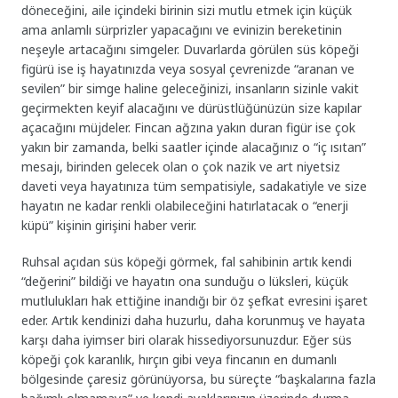
döneceğini, aile içindeki birinin sizi mutlu etmek için küçük
ama anlamlı sürprizler yapacağını ve evinizin bereketinin
neşeyle artacağını simgeler. Duvarlarda görülen süs köpeği
figürü ise iş hayatınızda veya sosyal çevrenizde “aranan ve
sevilen” bir simge haline geleceğinizi, insanların sizinle vakit
geçirmekten keyif alacağını ve dürüstlüğünüzün size kapılar
açacağını müjdeler. Fincan ağzına yakın duran figür ise çok
yakın bir zamanda, belki saatler içinde alacağınız o “iç ısıtan”
mesajı, birinden gelecek olan o çok nazik ve art niyetsiz
daveti veya hayatınıza tüm sempatisiyle, sadakatiyle ve size
hayatın ne kadar renkli olabileceğini hatırlatacak o “enerji
küpü” kişinin girişini haber verir.
Ruhsal açıdan süs köpeği görmek, fal sahibinin artık kendi
“değerini” bildiği ve hayatın ona sunduğu o lüksleri, küçük
mutlulukları hak ettiğine inandığı bir öz şefkat evresini işaret
eder. Artık kendinizi daha huzurlu, daha korunmuş ve hayata
karşı daha iyimser biri olarak hissediyorsunuzdur. Eğer süs
köpeği çok karanlık, hırçın gibi veya fincanın en dumanlı
bölgesinde çaresiz görünüyorsa, bu süreçte “başkalarına fazla