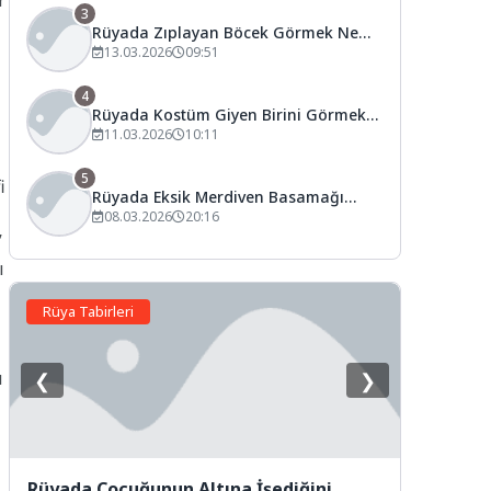
r
3
Rüyada Zıplayan Böcek Görmek Ne
Anlama Gelir?
13.03.2026
09:51
4
Rüyada Kostüm Giyen Birini Görmek
Ne Anlama Gelir?
11.03.2026
10:11
5
i
Rüyada Eksik Merdiven Basamağı
Görmek Ne Anlama Gelir?
08.03.2026
20:16
”
ı
Rüya Tabirleri
ı
❮
❯
Rüyada Çocuğunun Altına İşediğini