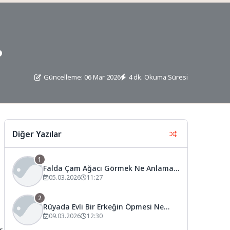
?
Güncelleme: 06 Mar 2026
4 dk. Okuma Süresi
Diğer Yazılar
1
Falda Çam Ağacı Görmek Ne Anlama
Gelir?
05.03.2026
11:27
2
Rüyada Evli Bir Erkeğin Öpmesi Ne
Anlama Gelir?
09.03.2026
12:30