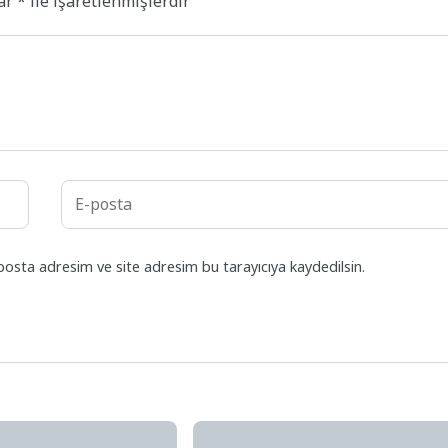
lar
*
ile işaretlenmişlerdir
posta adresim ve site adresim bu tarayıcıya kaydedilsin.