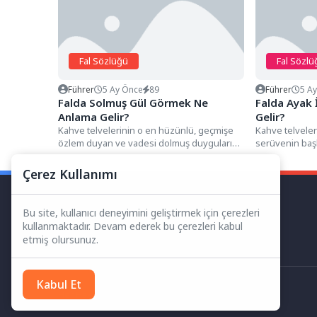
Fal Sözlüğü
Fal Sözlü
Führer
5 Ay Önce
89
Führer
5 A
Falda Solmuş Gül Görmek Ne
Falda Ayak
Anlama Gelir?
Gelir?
Kahve telvelerinin o en hüzünlü, geçmişe
Kahve telveleri
özlem duyan ve vadesi dolmuş duyguları
serüvenin başl
simgeleyen detayları arasında,...
izleri simgeley
Çerez Kullanımı
Bu site, kullanıcı deneyimini geliştirmek için çerezleri
kullanmaktadır. Devam ederek bu çerezleri kabul
etmiş olursunuz.
Kabul Et
Her Hakkı Saklıdır.