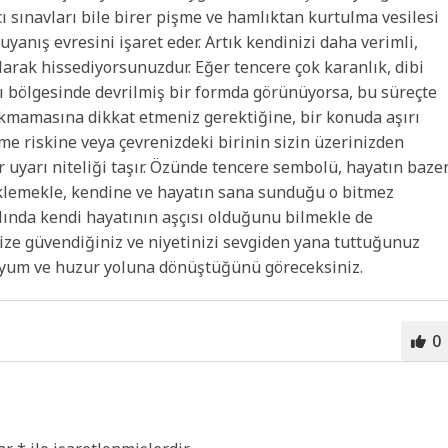
 sınavları bile birer pişme ve hamlıktan kurtulma vesilesi
yanış evresini işaret eder. Artık kendinizi daha verimli,
larak hissediyorsunuzdur. Eğer tencere çok karanlık, dibi
lı bölgesinde devrilmiş bir formda görünüyorsa, bu süreçte
 sıkmamasına dikkat etmeniz gerektiğine, bir konuda aşırı
tme riskine veya çevrenizdeki birinin sizin üzerinizden
 uyarı niteliği taşır. Özünde tencere sembolü, hayatın baze
beklemekle, kendine ve hayatın sana sunduğu o bitmez
ında kendi hayatının aşçısı olduğunu bilmekle de
nize güvendiğiniz ve niyetinizi sevgiden yana tuttuğunuz
oyum ve huzur yoluna dönüştüğünü göreceksiniz.
0