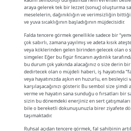
kadim semboloji dünyasında hem evrensel besleyi
araya gelerek tek bir lezzet (sonuç) oluşturma sa
meselelerin, dağınıklığın ve verimsizliğin bittiğ
ve yuva sıcaklığının başladığının müjdecisidir.
Falda tencere görmek genellikle sadece bir “yeme
çok sabırlı, zamana yayılmış ve adeta kısık ateş
veya köklerinden gelen birinden gelecek olan o 
simgeler. Eğer bu figür fincanın aydınlık tarafı
bu durum çok yakında alacağınız o size derin bir
dedirtecek olan o müjdeli haberi, iş hayatında “fa
veya hayatınızda aşkın en huzurlu, en besleyici v
karşılaşacağınızı gösterir. Bu sembol size şimdi
verme ve hayatın sana sunduğu o fırsatları bir 
sizin bu dönemdeki enerjiniz en sert çatışmaları 
bile o bereketli dokunuşunuzla birer ziyafete d
taşımaktadır.
Ruhsal açıdan tencere görmek, fal sahibinin artı