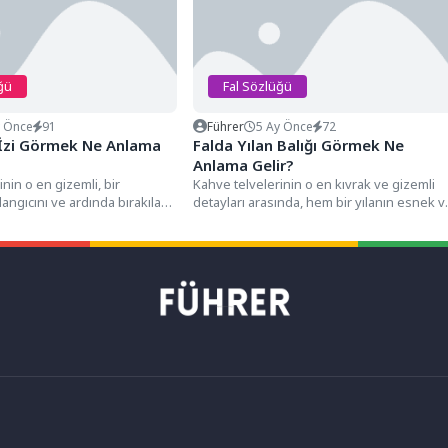
ğü
Fal Sözlüğü
y Önce
91
Führer
5 Ay Önce
72
 İzi Görmek Ne Anlama
Falda Yılan Balığı Görmek Ne
Anlama Gelir?
nin o en gizemli, bir
Kahve telvelerinin o en kıvrak ve gizemli
angıcını ve ardında bırakılan
detayları arasında, hem bir yılanın esnek v
en detayları arasında,...
bükümlü...