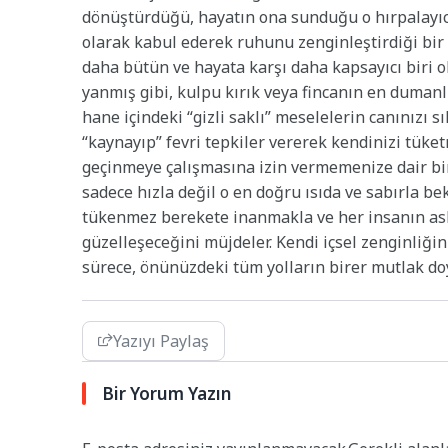
dönüştürdüğü, hayatın ona sunduğu o hırpalayıcı
olarak kabul ederek ruhunu zenginleştirdiği bir u
daha bütün ve hayata karşı daha kapsayıcı biri o
yanmış gibi, kulpu kırık veya fincanın en duman
hane içindeki “gizli saklı” meselelerin canınızı
“kaynayıp” fevri tepkiler vererek kendinizi tüke
geçinmeye çalışmasına izin vermemenize dair bir
sadece hızla değil o en doğru ısıda ve sabırla 
tükenmez berekete inanmakla ve her insanın asl
güzelleşeceğini müjdeler. Kendi içsel zenginliği
sürece, önünüzdeki tüm yolların birer mutlak d
Yazıyı Paylaş
Bir Yorum Yazın