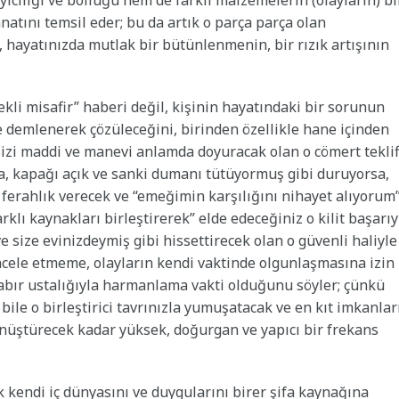
ciliği ve bolluğu hem de farklı malzemelerin (olayların) bi
natını temsil eder; bu da artık o parça parça olan
i, hayatınızda mutlak bir bütünlenmenin, bir rızık artışının
kli misafir” haberi değil, kişinin hayatındaki bir sorunun
te demlenerek çözüleceğini, birinden özellikle hane içinden
sizi maddi ve manevi anlamda doyuracak olan o cömert teklif
nda, kapağı açık ve sanki dumanı tütüyormuş gibi duruyorsa,
 ferahlık verecek ve “emeğimin karşılığını nihayet alıyorum
rklı kaynakları birleştirerek” elde edeceğiniz o kilit başarıy
e size evinizdeymiş gibi hissettirecek olan o güvenli haliyle
 acele etmeme, olayların kendi vaktinde olgunlaşmasına izin
sabır ustalığıyla harmanlama vakti olduğunu söyler; çünkü
bile o birleştirici tavrınızla yumuşatacak ve en kıt imkanlar
önüştürecek kadar yüksek, doğurgan ve yapıcı bir frekans
k kendi iç dünyasını ve duygularını birer şifa kaynağına