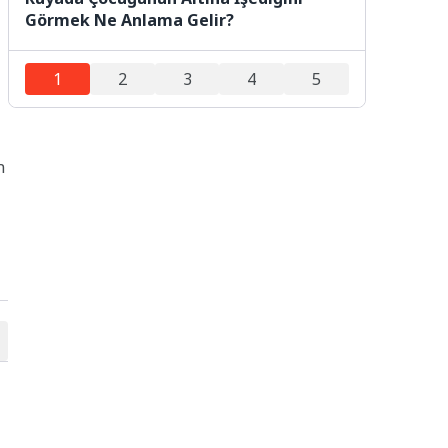
Görmek Ne Anlama Gelir?
1
2
3
4
5
n