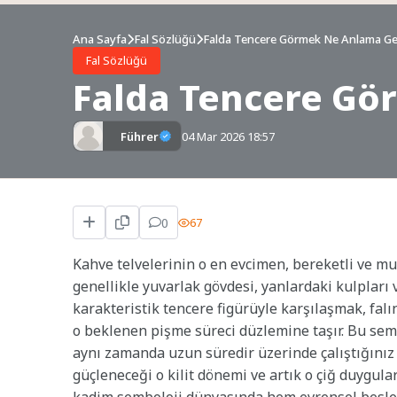
Ana Sayfa
Fal Sözlüğü
Falda Tencere Görmek Ne Anlama Gel
Fal Sözlüğü
Falda Tencere Gö
Führer
04 Mar 2026 18:57
0
67
Kahve telvelerinin o en evcimen, bereketli ve m
genellikle yuvarlak gövdesi, yanlardaki kulpları 
karakteristik tencere figürüyle karşılaşmak, falın
o beklenen pişme süreci düzlemine taşır. Bu semb
aynı zamanda uzun süredir üzerinde çalıştığınız b
güçleneceği o kilit dönemi ve artık o çiğ duygular