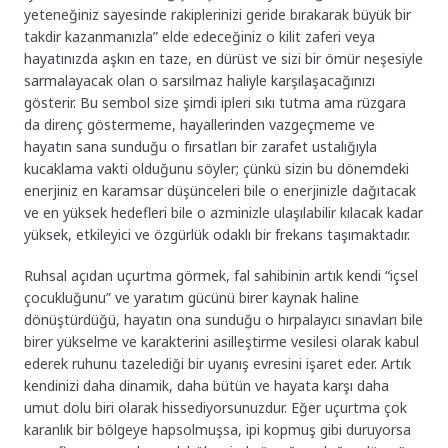
yeteneğiniz sayesinde rakiplerinizi geride bırakarak büyük bir
takdir kazanmanızla” elde edeceğiniz o kilit zaferi veya
hayatınızda aşkın en taze, en dürüst ve sizi bir ömür neşesiyle
sarmalayacak olan o sarsılmaz haliyle karşılaşacağınızı
gösterir. Bu sembol size şimdi ipleri sıkı tutma ama rüzgara
da direnç göstermeme, hayallerinden vazgeçmeme ve
hayatın sana sunduğu o fırsatları bir zarafet ustalığıyla
kucaklama vakti olduğunu söyler; çünkü sizin bu dönemdeki
enerjiniz en karamsar düşünceleri bile o enerjinizle dağıtacak
ve en yüksek hedefleri bile o azminizle ulaşılabilir kılacak kadar
yüksek, etkileyici ve özgürlük odaklı bir frekans taşımaktadır.
Ruhsal açıdan uçurtma görmek, fal sahibinin artık kendi “içsel
çocukluğunu” ve yaratım gücünü birer kaynak haline
dönüştürdüğü, hayatın ona sunduğu o hırpalayıcı sınavları bile
birer yükselme ve karakterini asilleştirme vesilesi olarak kabul
ederek ruhunu tazelediği bir uyanış evresini işaret eder. Artık
kendinizi daha dinamik, daha bütün ve hayata karşı daha
umut dolu biri olarak hissediyorsunuzdur. Eğer uçurtma çok
karanlık bir bölgeye hapsolmuşsa, ipi kopmuş gibi duruyorsa