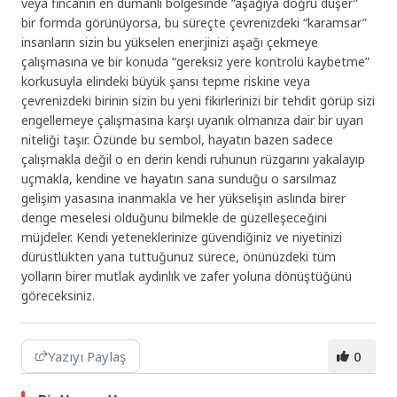
veya fincanın en dumanlı bölgesinde “aşağıya doğru düşer”
bir formda görünüyorsa, bu süreçte çevrenizdeki “karamsar”
insanların sizin bu yükselen enerjinizi aşağı çekmeye
çalışmasına ve bir konuda “gereksiz yere kontrolü kaybetme”
korkusuyla elindeki büyük şansı tepme riskine veya
çevrenizdeki birinin sizin bu yeni fikirlerinizi bir tehdit görüp sizi
engellemeye çalışmasına karşı uyanık olmanıza dair bir uyarı
niteliği taşır. Özünde bu sembol, hayatın bazen sadece
çalışmakla değil o en derin kendi ruhunun rüzgarını yakalayıp
uçmakla, kendine ve hayatın sana sunduğu o sarsılmaz
gelişim yasasına inanmakla ve her yükselişin aslında birer
denge meselesi olduğunu bilmekle de güzelleşeceğini
müjdeler. Kendi yeteneklerinize güvendiğiniz ve niyetinizi
dürüstlükten yana tuttuğunuz sürece, önünüzdeki tüm
yolların birer mutlak aydınlık ve zafer yoluna dönüştüğünü
göreceksiniz.
Yazıyı Paylaş
0