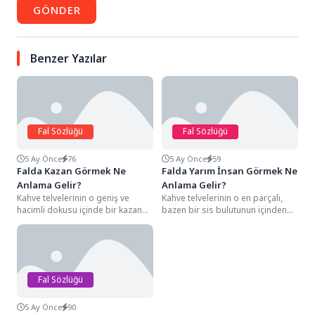
GÖNDER
Benzer Yazılar
Fal Sözlüğü
Fal Sözlüğü
5 Ay Önce
76
5 Ay Önce
59
Falda Kazan Görmek Ne
Falda Yarım İnsan Görmek Ne
Anlama Gelir?
Anlama Gelir?
Kahve telvelerinin o geniş ve
Kahve telvelerinin o en parçalı,
hacimli dokusu içinde bir kazan
bazen bir sis bulutunun içinden
silüetiyle karşılaşmak, falın
çıkmaya çalışan ya da alt...
enerjisini mutlak...
Fal Sözlüğü
5 Ay Önce
90