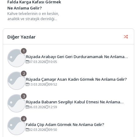
Falda Karga Kafası Görmek
Ne Anlama Gelir?
Kahve telvelerinin o en keskin,
analitik ve stratejik derinliği
simgeleyen detayları arasında,
genellikle fincanın üst...
Diğer Yazılar
1
Rüyada Arabayı Geri Geri Durduramamak Ne Anlama
Gelir?
07.03.2026
10:05
2
Rüyada Çamaşır Asan Kadın Görmek Ne Anlama Gelir?
13.03.2026
09:52
3
Rüyada Babanın Sevgiliyi Kabul Etmesi Ne Anlama
Gelir?
06.03.2026
12:59
4
Falda Çöp Adam Görmek Ne Anlama Gelir?
02.03.2026
09:50