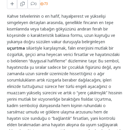
0
73
Kahve telvelerinin o en hafif, hayalperest ve yükselişi
simgeleyen detayları arasında, genellikle fincanın en tepe
kısımlarında veya tabağın gökyüzünü andıran ferah bir
köşesinde o karakteristik baklava formu, uzun kuyruğu ve
yukarıya doğru süzülen vakur duruşuyla belirginleşen
uçurtma
silüetiyle karşılaşmak, falın enerjisini mutlak bir
özgürlük, geçici ama heyecan verici fırsatlar ve hayatınızdaki
o beklenen “duygusal hafifleme” düzlemine taşır. Bu sembol,
hayatınızda şu sıralar sadece bir çocukluk figürünü değil, aynı
zamanda uzun süredir üzerinizde hissettiğiniz o ağır
sorumlulukların artık rüzgarla beraber dağılacağını, ipleri
elinizde tuttuğunuz sürece her türlü engeli aşacağınız o
muazzam yükseliş sürecini ve artık o “yere çakılmışlık” hissinin
yerini mutlak bir vizyonerliğe bıraktığını fısıldar. Uçurtma,
kadim semboloji dünyasında hem kişinin ruhundaki o
sarsılmaz umudu ve göklere ulaşma arzusunu hem de
hayatın size sunduğu o “bağlantılı” fırsatları, yani kontrolü
elden bırakmadan ama hayatın akışına da uyum sağlayarak