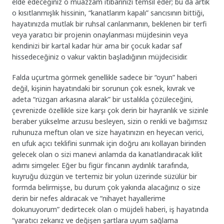
elde edeceğiniz o muazzam itibarınızı temsil eder; bu da artık
o kısıtlanmışlık hissinin, “kanatlarım kapalı” sancısının bittiği,
hayatınızda mutlak bir ruhsal canlanmanın, beklenen bir terfi
veya yaratıcı bir projenin onaylanması müjdesinin veya
kendinizi bir kartal kadar hür ama bir çocuk kadar saf
hissedeceğiniz o vakur vaktin başladığının müjdecisidir.
Falda uçurtma görmek genellikle sadece bir “oyun” haberi
değil, kişinin hayatındaki bir sorunun çok esnek, kıvrak ve
adeta “rüzgarı arkasına alarak” bir ustalıkla çözüleceğini,
çevrenizde özellikle size karşı çok derin bir hayranlık ve sizinle
beraber yükselme arzusu besleyen, sizin o renkli ve bağımsız
ruhunuza meftun olan ve size hayatınızın en heyecan verici,
en ufuk açıcı teklifini sunmak için doğru anı kollayan birinden
gelecek olan o sizi manevi anlamda da kanatlandıracak kilit
adımı simgeler. Eğer bu figür fincanın aydınlık tarafında,
kuyruğu düzgün ve tertemiz bir yolun üzerinde süzülür bir
formda belirmişse, bu durum çok yakında alacağınız o size
derin bir nefes aldıracak ve “nihayet hayallerime
dokunuyorum” dedirtecek olan o müjdeli haberi, iş hayatında
“yaratıcı zekanız ve değişen şartlara uyum sağlama