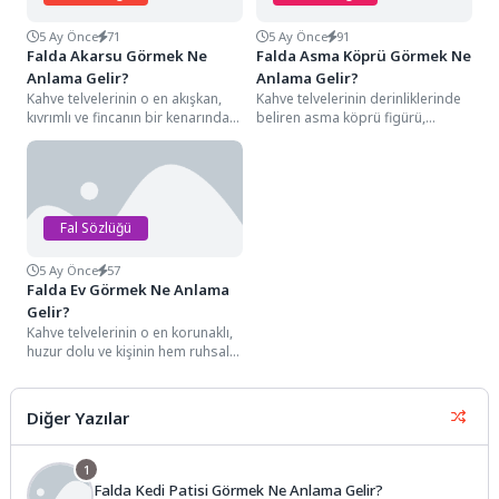
5 Ay Önce
71
5 Ay Önce
91
Falda Akarsu Görmek Ne
Falda Asma Köprü Görmek Ne
Anlama Gelir?
Anlama Gelir?
Kahve telvelerinin o en akışkan,
Kahve telvelerinin derinliklerinde
kıvrımlı ve fincanın bir kenarından
beliren asma köprü figürü,
diğerine süzülen berrak hatları
semboloji dünyasında iki farklı
arasında...
evre, mekân veya ruh...
Fal Sözlüğü
5 Ay Önce
57
Falda Ev Görmek Ne Anlama
Gelir?
Kahve telvelerinin o en korunaklı,
huzur dolu ve kişinin hem ruhsal
hem de dünyevi dünyasını...
Diğer Yazılar
1
Falda Kedi Patisi Görmek Ne Anlama Gelir?