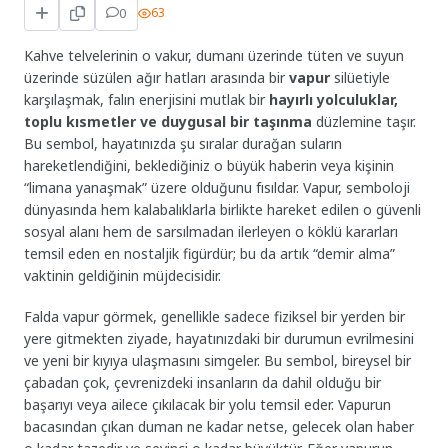
0
63
Kahve telvelerinin o vakur, dumanı üzerinde tüten ve suyun
üzerinde süzülen ağır hatları arasında bir
vapur
silüetiyle
karşılaşmak, falın enerjisini mutlak bir
hayırlı yolculuklar,
toplu kısmetler ve duygusal bir taşınma
düzlemine taşır.
Bu sembol, hayatınızda şu sıralar durağan suların
hareketlendiğini, beklediğiniz o büyük haberin veya kişinin
“limana yanaşmak” üzere olduğunu fısıldar. Vapur, semboloji
dünyasında hem kalabalıklarla birlikte hareket edilen o güvenli
sosyal alanı hem de sarsılmadan ilerleyen o köklü kararları
temsil eden en nostaljik figürdür; bu da artık “demir alma”
vaktinin geldiğinin müjdecisidir.
Falda vapur görmek, genellikle sadece fiziksel bir yerden bir
yere gitmekten ziyade, hayatınızdaki bir durumun evrilmesini
ve yeni bir kıyıya ulaşmasını simgeler. Bu sembol, bireysel bir
çabadan çok, çevrenizdeki insanların da dahil olduğu bir
başarıyı veya ailece çıkılacak bir yolu temsil eder. Vapurun
bacasından çıkan duman ne kadar netse, gelecek olan haber