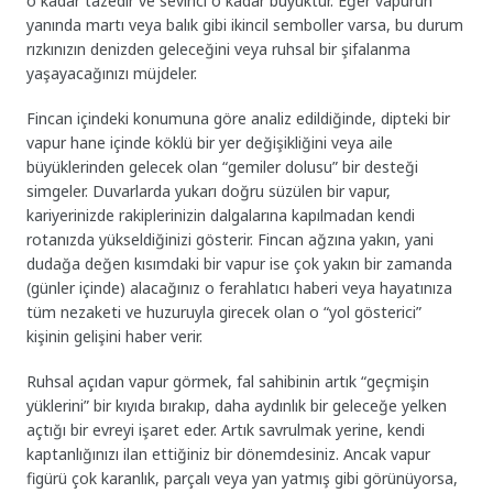
o kadar tazedir ve sevinci o kadar büyüktür. Eğer vapurun
yanında martı veya balık gibi ikincil semboller varsa, bu durum
rızkınızın denizden geleceğini veya ruhsal bir şifalanma
yaşayacağınızı müjdeler.
Fincan içindeki konumuna göre analiz edildiğinde, dipteki bir
vapur hane içinde köklü bir yer değişikliğini veya aile
büyüklerinden gelecek olan “gemiler dolusu” bir desteği
simgeler. Duvarlarda yukarı doğru süzülen bir vapur,
kariyerinizde rakiplerinizin dalgalarına kapılmadan kendi
rotanızda yükseldiğinizi gösterir. Fincan ağzına yakın, yani
dudağa değen kısımdaki bir vapur ise çok yakın bir zamanda
(günler içinde) alacağınız o ferahlatıcı haberi veya hayatınıza
tüm nezaketi ve huzuruyla girecek olan o “yol gösterici”
kişinin gelişini haber verir.
Ruhsal açıdan vapur görmek, fal sahibinin artık “geçmişin
yüklerini” bir kıyıda bırakıp, daha aydınlık bir geleceğe yelken
açtığı bir evreyi işaret eder. Artık savrulmak yerine, kendi
kaptanlığınızı ilan ettiğiniz bir dönemdesiniz. Ancak vapur
figürü çok karanlık, parçalı veya yan yatmış gibi görünüyorsa,