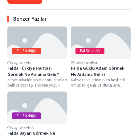
Benzer Yazılar
Fal Sözlüğü
Fal Sözlüğü
5 Ay Önce
70
5 Ay Önce
54
Falda Türkiye Haritası
Falda Güçlü Adam Görmek
Görmek Ne Anlama Gelir?
Ne Anlama Gelir?
Kahve telvelerinin o geniş, sınırları
Kahve telvelerinin o en heybetli,
belli ve toprağı andıran yoğun
omuzları geniş ve duruşuyla
hatları arasında bir Türkiye
fincanın içinde bir sütun gibi
haritası...
yükselen...
Fal Sözlüğü
5 Ay Önce
63
Falda Bayan Görmek Ne