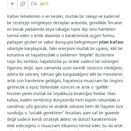
0
72
Kahve telvelerinin o en keskin, mutlak bir zekayı ve kadersel
bir stratejiyi simgeleyen detayları arasında, genellikle fincanın
en kıvrak yanlarında veya tabağın hane dışı sinsi hamleleri
temsil eden o kritik alanında o karakteristik üçgen formu,
parlayan gözleri ve vakur duruşuyla belirginleşen
yılan kafası
silüetiyle karşılaşmak, falın enerjisini mutlak bir uyanış, kilit bir
korunma ve hayatınızdaki o beklenen “bilgelik” düzlemine
taşır. Bu sembol, hayatınızda şu sıralar sadece bir sürüngen
figürünü değil, aynı zamanda uzun süredir sessizce izlediğiniz,
adeta bir satranç tahtası gibi kurguladığınız kilit bir meselenin
artık son hamlesine geldiğini, hayatınıza muazzam bir öngörü
getirecek o eşsiz farkındalık sürecini ve artık o “gafillik”
hissinin yerini mutlak bir teyakkuza bıraktığını fısıldar. Yılan
kafası, kadim semboloji dünyasında hem kişinin ruhundaki o
sarsılmaz şifa gücünü ve analitik zekasını hem de hayatın size
sunduğu o “ustalık gerektiren” fırsatları, yani saf bir güvenle
değil sadece kendi stratejik aklınız ve dürüst karakterinizle
elde edeceğiniz o muazzam itibarınızı temsil eder; bu da artık