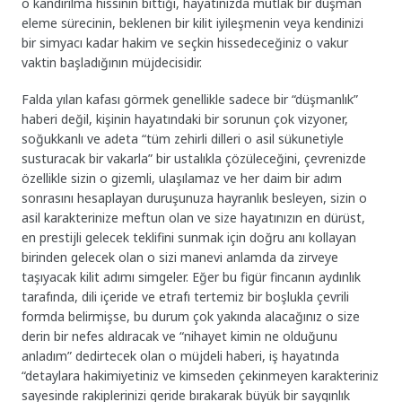
o kandırılma hissinin bittiği, hayatınızda mutlak bir düşman
eleme sürecinin, beklenen bir kilit iyileşmenin veya kendinizi
bir simyacı kadar hakim ve seçkin hissedeceğiniz o vakur
vaktin başladığının müjdecisidir.
Falda yılan kafası görmek genellikle sadece bir “düşmanlık”
haberi değil, kişinin hayatındaki bir sorunun çok vizyoner,
soğukkanlı ve adeta “tüm zehirli dilleri o asil sükunetiyle
susturacak bir vakarla” bir ustalıkla çözüleceğini, çevrenizde
özellikle sizin o gizemli, ulaşılamaz ve her daim bir adım
sonrasını hesaplayan duruşunuza hayranlık besleyen, sizin o
asil karakterinize meftun olan ve size hayatınızın en dürüst,
en prestijli gelecek teklifini sunmak için doğru anı kollayan
birinden gelecek olan o sizi manevi anlamda da zirveye
taşıyacak kilit adımı simgeler. Eğer bu figür fincanın aydınlık
tarafında, dili içeride ve etrafı tertemiz bir boşlukla çevrili
formda belirmişse, bu durum çok yakında alacağınız o size
derin bir nefes aldıracak ve “nihayet kimin ne olduğunu
anladım” dedirtecek olan o müjdeli haberi, iş hayatında
“detaylara hakimiyetiniz ve kimseden çekinmeyen karakteriniz
sayesinde rakiplerinizi geride bırakarak büyük bir saygınlık