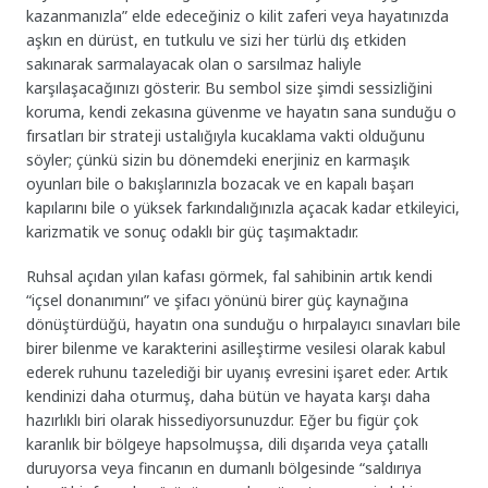
kazanmanızla” elde edeceğiniz o kilit zaferi veya hayatınızda
aşkın en dürüst, en tutkulu ve sizi her türlü dış etkiden
sakınarak sarmalayacak olan o sarsılmaz haliyle
karşılaşacağınızı gösterir. Bu sembol size şimdi sessizliğini
koruma, kendi zekasına güvenme ve hayatın sana sunduğu o
fırsatları bir strateji ustalığıyla kucaklama vakti olduğunu
söyler; çünkü sizin bu dönemdeki enerjiniz en karmaşık
oyunları bile o bakışlarınızla bozacak ve en kapalı başarı
kapılarını bile o yüksek farkındalığınızla açacak kadar etkileyici,
karizmatik ve sonuç odaklı bir güç taşımaktadır.
Ruhsal açıdan yılan kafası görmek, fal sahibinin artık kendi
“içsel donanımını” ve şifacı yönünü birer güç kaynağına
dönüştürdüğü, hayatın ona sunduğu o hırpalayıcı sınavları bile
birer bilenme ve karakterini asilleştirme vesilesi olarak kabul
ederek ruhunu tazelediği bir uyanış evresini işaret eder. Artık
kendinizi daha oturmuş, daha bütün ve hayata karşı daha
hazırlıklı biri olarak hissediyorsunuzdur. Eğer bu figür çok
karanlık bir bölgeye hapsolmuşsa, dili dışarıda veya çatallı
duruyorsa veya fincanın en dumanlı bölgesinde “saldırıya