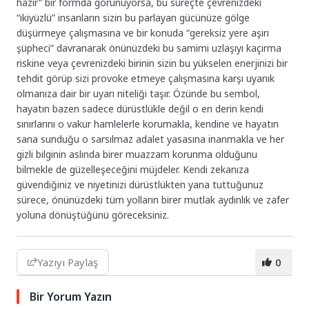
hazır” bir formda görünüyorsa, bu süreçte çevrenizdeki
“ikiyüzlü” insanların sizin bu parlayan gücünüze gölge
düşürmeye çalışmasına ve bir konuda “gereksiz yere aşırı
şüpheci” davranarak önünüzdeki bu samimi uzlaşıyı kaçırma
riskine veya çevrenizdeki birinin sizin bu yükselen enerjinizi bir
tehdit görüp sizi provoke etmeye çalışmasına karşı uyanık
olmanıza dair bir uyarı niteliği taşır. Özünde bu sembol,
hayatın bazen sadece dürüstlükle değil o en derin kendi
sınırlarını o vakur hamlelerle korumakla, kendine ve hayatın
sana sunduğu o sarsılmaz adalet yasasına inanmakla ve her
gizli bilginin aslında birer muazzam korunma olduğunu
bilmekle de güzelleşeceğini müjdeler. Kendi zekanıza
güvendiğiniz ve niyetinizi dürüstlükten yana tuttuğunuz
sürece, önünüzdeki tüm yolların birer mutlak aydınlık ve zafer
yoluna dönüştüğünü göreceksiniz.
Yazıyı Paylaş
0
Bir Yorum Yazın