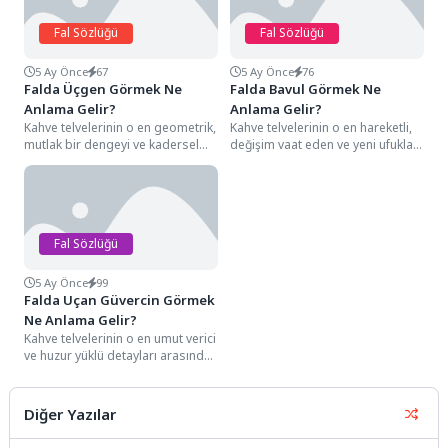
Fal Sözlüğü
Fal Sözlüğü
5 Ay Önce
67
5 Ay Önce
76
Falda Üçgen Görmek Ne
Falda Bavul Görmek Ne
Anlama Gelir?
Anlama Gelir?
Kahve telvelerinin o en geometrik,
Kahve telvelerinin o en hareketli,
mutlak bir dengeyi ve kadersel
değişim vaat eden ve yeni ufukları
bir yükselişi simgeleyen detayları
simgeleyen detayları arasında,
arasında,...
genellikle...
Fal Sözlüğü
5 Ay Önce
99
Falda Uçan Güvercin Görmek
Ne Anlama Gelir?
Kahve telvelerinin o en umut verici
ve huzur yüklü detayları arasında,
kanatlarını iki yana ardına...
Diğer Yazılar