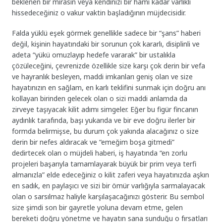
beklenen bir mirasın veya kendinizi bir hami kadar varlıklı
hissedeceğiniz o vakur vaktin başladığının müjdecisidir.
Falda yüklü eşek görmek genellikle sadece bir “şans” haberi
değil, kişinin hayatındaki bir sorunun çok kararlı, disiplinli ve
adeta “yükü omuzlayıp hedefe vararak” bir ustalıkla
çözüleceğini, çevrenizde özellikle size karşı çok derin bir vefa
ve hayranlık besleyen, maddi imkanları geniş olan ve size
hayatınızın en sağlam, en karlı teklifini sunmak için doğru anı
kollayan birinden gelecek olan o sizi maddi anlamda da
zirveye taşıyacak kilit adımı simgeler. Eğer bu figür fincanın
aydınlık tarafında, başı yukarıda ve bir eve doğru ilerler bir
formda belirmişse, bu durum çok yakında alacağınız o size
derin bir nefes aldıracak ve “emeğim boşa gitmedi”
dedirtecek olan o müjdeli haberi, iş hayatında “en zorlu
projeleri başarıyla tamamlayarak büyük bir prim veya terfi
almanızla” elde edeceğiniz o kilit zaferi veya hayatınızda aşkın
en sadık, en paylaşıcı ve sizi bir ömür varlığıyla sarmalayacak
olan o sarsılmaz haliyle karşılaşacağınızı gösterir. Bu sembol
size şimdi son bir gayretle yoluna devam etme, gelen
bereketi doğru yönetme ve hayatın sana sunduğu o fırsatları