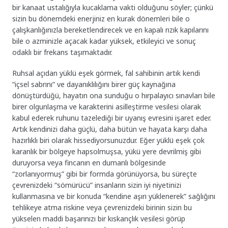
bir kanaat ustalığıyla kucaklama vakti olduğunu söyler; çünkü
sizin bu dönemdeki enerjiniz en kurak dönemleri bile o
çalışkanlığınızla bereketlendirecek ve en kapalı rızık kapılarını
bile o azminizle açacak kadar yüksek, etkileyici ve sonuç
odaklı bir frekans taşımaktadır.
Ruhsal açıdan yüklü eşek görmek, fal sahibinin artık kendi
“içsel sabrını” ve dayanıklılığını birer güç kaynağına
dönüştürdüğü, hayatın ona sunduğu o hırpalayıcı sınavları bile
birer olgunlaşma ve karakterini asilleştirme vesilesi olarak
kabul ederek ruhunu tazelediği bir uyanış evresini işaret eder.
Artık kendinizi daha güçlü, daha bütün ve hayata karşı daha
hazırlıklı biri olarak hissediyorsunuzdur. Eğer yüklü eşek çok
karanlık bir bölgeye hapsolmuşsa, yükü yere devrilmiş gibi
duruyorsa veya fincanın en dumanlı bölgesinde
“zorlanıyormuş” gibi bir formda görünüyorsa, bu süreçte
çevrenizdeki “sömürücü” insanların sizin iyi niyetinizi
kullanmasına ve bir konuda “kendine aşırı yüklenerek” sağlığını
tehlikeye atma riskine veya çevrenizdeki birinin sizin bu
yükselen maddi başarınızı bir kıskançlık vesilesi görüp