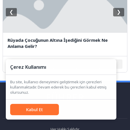
❮
❯
Rüyada Çocuğunun Altına İşediğini Görmek Ne
Anlama Gelir?
1
2
3
4
5
Çerez Kullanımı
Bu site, kullanıcı deneyimini geliştirmek için çerezleri
kullanmaktadır. Devam ederek bu çerezleri kabul etmiş
olursunuz.
Kabul Et
Her Hakkı Saklıdır.