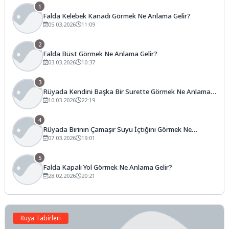
1
Falda Kelebek Kanadı Görmek Ne Anlama Gelir?
05.03.2026
11:09
2
Falda Büst Görmek Ne Anlama Gelir?
03.03.2026
10:37
3
Rüyada Kendini Başka Bir Surette Görmek Ne Anlama
Gelir?
10.03.2026
22:19
4
Rüyada Birinin Çamaşır Suyu İçtiğini Görmek Ne
Anlama Gelir?
07.03.2026
19:01
5
Falda Kapalı Yol Görmek Ne Anlama Gelir?
28.02.2026
20:21
Rüya Tabirleri