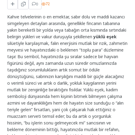
0
72
Kahve telvelerinin o en emektar, sabır dolu ve maddi kazancı
simgeleyen detayları arasında, genellikle fincanın tabanına
yakın bereketli bir yolda veya tabağın orta kısmında sırtındaki
belirgin yükleri ve vakur duruşuyla şekillenen
yüklü eşek
silüetiyle karşılaşmak, falın enerjisini mutlak bir rızık, zahmetin
meyvesi ve hayatınızdaki o beklenen “toplu para” düzlemine
taşır. Bu sembol, hayatınızda şu sıralar sadece bir hayvan
figürünü değil, aynı zamanda uzun süredir omuzlarınızda
taşıdığınız sorumlulukların artık somut bir ödüle
dönüştüğünü, sabrınızın karşılığını maddi bir güçle alacağınız
o verimli süreci ve artık o darlık, yokluk kaygılarının yerini
mutlak bir zenginliğe bıraktığını fısıldar. Yüklü eşek, kadim
semboloji dünyasında hem kişinin bitmek bilmeyen çalışma
azmini ve dayanıklılığını hem de hayatın size sunduğu o “alın
teriyle gelen” fırsatları, yani çok çalışarak hak ettiğiniz o
muazzam serveti temsil eder; bu da artık o yorgunluk
hissinin, “bu işlerin sonu gelmeyecek mi” sancısının ve
bekleme döneminin bittiği, hayatınızda mutlak bir refahın,