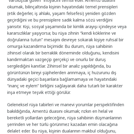
“varoluşsal güven” ihtiyacını temsil eder. Amentü duasını
okumak, bilinçaltında kişinin hayatındaki temel prensipleri
(etik değerler, iş ahlakı, yaşam felsefesi) yeniden gözden
geçirdiğini ve bu prensiplere sadık kalma sözü verdiğini
yansıtır. Kişi, sosyal yaşamında bir kimlik arayışı içindeyse veya
kararsızlıklar yaşıyorsa; bu rüya zihnin “kendi köklerine ve
doğrularına tutun” mesajını devreye sokarak kişiye ruhsal bir
omurga kazandırma biçimidir. Bu durum, rüya sahibinin
zihinsel olarak bir berraklık döneminde olduğunu, kendisini
kandırmaktan vazgeçip gerçekçi ve onurlu bir duruş
sergilediğini kanıtlar. Zihinsel bir analiz yapıldığında, bu
görüntünün bireyi şüphelerden arınmaya, iç huzurunu dış
dünyadaki geçici başarılara bağlamamaya ve hayatındaki
“inanç ve eylem” birliğini sağlayarak daha tutarlı bir karakter
inşa etmeye teşvik ettiği görülür.
Geleneksel rüya tabirleri ve manevi yorumlar perspektifinden
bakıldığında, Amentü duasını okumak; rızkın en helal ve
bereketli yollardan geleceğine, rüya sahibinin düşmanlarının
şerrinden ve her türlü görünmez kazadan emin olacağına
delalet eder. Bu rüya, kişinin dualarının makbul olduğunu,