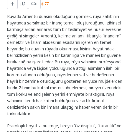
0
77
Rüyada Amentü duasını okuduğunu görmek, rüya sahibinin
hayatında sarsılmaz bir inanç temeli oluşturduğunu, zihinsel
karmaşalardan arınarak tam bir teslimiyet ve huzur evresine
girdiğini simgeler. Amentü, kelime anlamı itibarıyla “inandım”
demektir ve İslam akidesinin esaslarını içeren en temel
beyandır; bu duanın rüyada okunması, kişinin hayatındaki
belirsizliklerin yerini kesin bir kararlılığa ve manevi bir güvene
bırakacağına işaret eder. Bu rüya, rüya sahibinin profesyonel
hayatında veya kişisel yolculuğunda attığı adımların ilahi bir
koruma altında olduğunu, niyetlerinin saf ve hedeflerinin
hayırlı bir zemine oturduğunu gösteren en yüce müjdelerden
biridir. Zihnin bu kutsal metni sahnelemesi, bireyin üzerindeki
tüm korku ve endişelerin yerini emniyete bıraktığını, rüya
sahibinin kendi hakikatini bulduğunu ve artık fırtınalı
denizlerden sakin bir limana ulaştığını haber veren derin bir
farkındalıktır.
Psikolojik boyutta bu imge, bireyin “öz disiplin”, “tutarlılık” ve