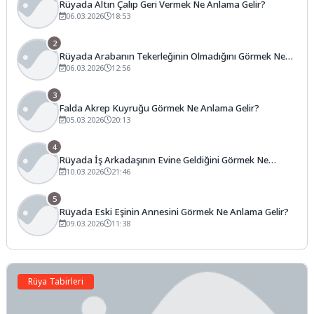
Rüyada Altın Çalıp Geri Vermek Ne Anlama Gelir?
06.03.2026
18:53
2
Rüyada Arabanın Tekerleğinin Olmadığını Görmek Ne
Anlama Gelir?
06.03.2026
12:56
3
Falda Akrep Kuyruğu Görmek Ne Anlama Gelir?
05.03.2026
20:13
4
Rüyada İş Arkadaşının Evine Geldiğini Görmek Ne
Anlama Gelir?
10.03.2026
21:46
5
Rüyada Eski Eşinin Annesini Görmek Ne Anlama Gelir?
09.03.2026
11:38
Rüya Tabirleri