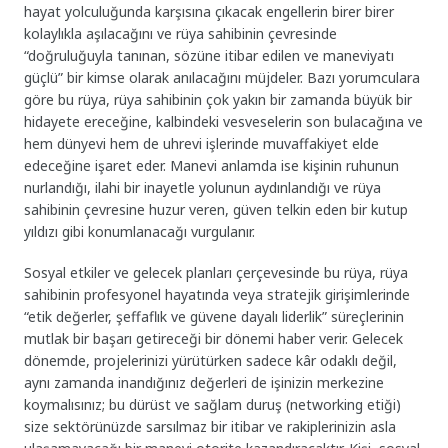
hayat yolculuğunda karşısına çıkacak engellerin birer birer
kolaylıkla aşılacağını ve rüya sahibinin çevresinde
“doğruluğuyla tanınan, sözüne itibar edilen ve maneviyatı
güçlü” bir kimse olarak anılacağını müjdeler. Bazı yorumculara
göre bu rüya, rüya sahibinin çok yakın bir zamanda büyük bir
hidayete ereceğine, kalbindeki vesveselerin son bulacağına ve
hem dünyevi hem de uhrevi işlerinde muvaffakiyet elde
edeceğine işaret eder. Manevi anlamda ise kişinin ruhunun
nurlandığı, ilahi bir inayetle yolunun aydınlandığı ve rüya
sahibinin çevresine huzur veren, güven telkin eden bir kutup
yıldızı gibi konumlanacağı vurgulanır.
Sosyal etkiler ve gelecek planları çerçevesinde bu rüya, rüya
sahibinin profesyonel hayatında veya stratejik girişimlerinde
“etik değerler, şeffaflık ve güvene dayalı liderlik” süreçlerinin
mutlak bir başarı getireceği bir dönemi haber verir. Gelecek
dönemde, projelerinizi yürütürken sadece kâr odaklı değil,
aynı zamanda inandığınız değerleri de işinizin merkezine
koymalısınız; bu dürüst ve sağlam duruş (networking etiği)
size sektörünüzde sarsılmaz bir itibar ve rakiplerinizin asla