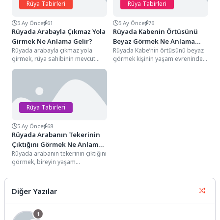
Rüya Tabirleri
Rüya Tabirleri
5 Ay Önce
61
5 Ay Önce
76
Rüyada Arabayla Çıkmaz Yola
Rüyada Kabenin Örtüsünü
Girmek Ne Anlama Gelir?
Beyaz Görmek Ne Anlama
Rüyada arabayla çıkmaz yola
Rüyada Kabe’nin örtüsünü beyaz
Gelir?
girmek, rüya sahibinin mevcut
görmek kişinin yaşam evreninde
yaşam stratejilerinin, kariyer
sarsılmaz sandığı tüm dünyevi
planlarının veya ikili ilişkilerde...
ağırlıkların yerini mutlak...
Rüya Tabirleri
5 Ay Önce
68
Rüyada Arabanın Tekerinin
Çıktığını Görmek Ne Anlama
Rüyada arabanın tekerinin çıktığını
Gelir?
görmek, bireyin yaşam
yolculuğunda ilerlemesini
sağlayan en temel dayanak
noktalarından birinin...
Diğer Yazılar
1