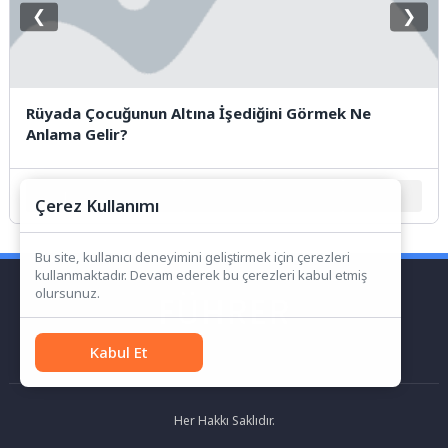
❮
❯
Rüyada Çocuğunun Altına İşediğini Görmek Ne
Anlama Gelir?
1
2
3
4
5
Çerez Kullanımı
Bu site, kullanıcı deneyimini geliştirmek için çerezleri
kullanmaktadır. Devam ederek bu çerezleri kabul etmiş
olursunuz.
Kabul Et
Her Hakkı Saklıdır.