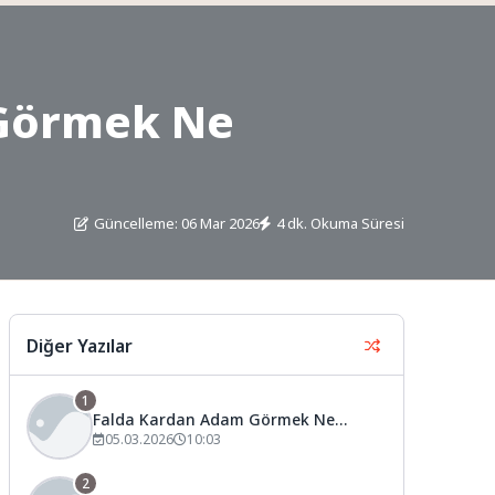
 Görmek Ne
Güncelleme: 06 Mar 2026
4 dk. Okuma Süresi
Diğer Yazılar
i
1
Falda Kardan Adam Görmek Ne
Anlama Gelir?
05.03.2026
10:03
2