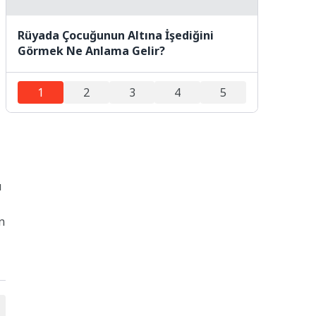
Rüyada Çocuğunun Altına İşediğini
Görmek Ne Anlama Gelir?
1
2
3
4
5
u
n