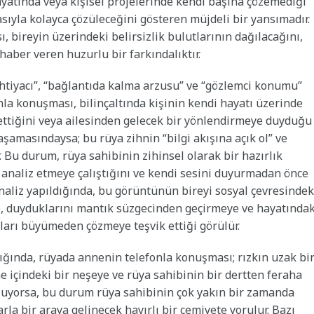
hayatında veya kişisel projelerinde kendi başına çözemediği
asıyla kolayca çözüleceğini gösteren müjdeli bir yansımadır.
 bireyin üzerindeki belirsizlik bulutlarının dağılacağını,
ber veren huzurlu bir farkındalıktır.
ihtiyacı”, “bağlantıda kalma arzusu” ve “gözlemci konumu”
nla konuşması, bilinçaltında kişinin kendi hayatı üzerinde
 ettiğini veya ailesinden gelecek bir yönlendirmeye duyduğu
ar aşamasındaysa; bu rüya zihnin “bilgi akışına açık ol” ve
r. Bu durum, rüya sahibinin zihinsel olarak bir hazırlık
 analiz etmeye çalıştığını ve kendi sesini duyurmadan önce
analiz yapıldığında, bu görüntünün bireyi sosyal çevresindek
ye, duyduklarını mantık süzgecinden geçirmeye ve hayatındak
unları büyümeden çözmeye teşvik ettiği görülür.
ığında, rüyada annenin telefonla konuşması; rızkın uzak bi
e içindeki bir neşeye ve rüya sahibinin bir dertten feraha
şuyorsa, bu durum rüya sahibinin çok yakın bir zamanda
la bir araya gelinecek hayırlı bir cemiyete yorulur. Bazı