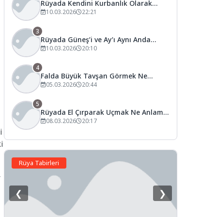
Rüyada Kendini Kurbanlık Olarak
Kesildiğini Görmek Ne Anlama Gelir?
10.03.2026
22:21
3
Rüyada Güneş’i ve Ay’ı Aynı Anda
Görmek Ne Anlama Gelir?
10.03.2026
20:10
4
Falda Büyük Tavşan Görmek Ne
Anlama Gelir?
05.03.2026
20:44
5
Rüyada El Çırparak Uçmak Ne Anlama
Gelir?
08.03.2026
20:17
i
i
Rüya Tabirleri
r
❮
❯