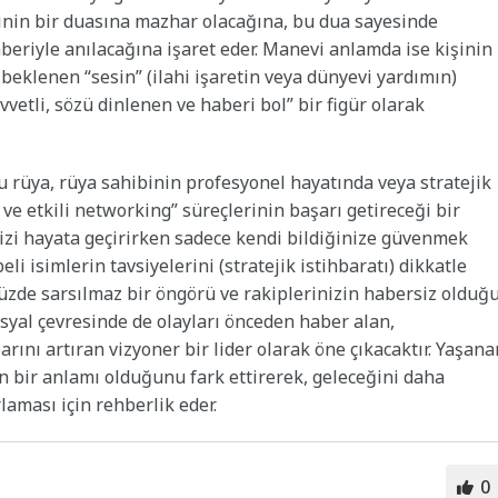
inin bir duasına mazhar olacağına, bu dua sayesinde
aberiyle anılacağına işaret eder. Manevi anlamda ise kişinin
 beklenen “sesin” (ilahi işaretin veya dünyevi yardımın)
vvetli, sözü dinlenen ve haberi bol” bir figür olarak
bu rüya, rüya sahibinin profesyonel hayatında veya stratejik
ve etkili networking” süreçlerinin başarı getireceği bir
izi hayata geçirirken sadece kendi bildiğinize güvenmek
i isimlerin tavsiyelerini (stratejik istihbaratı) dikkatle
nüzde sarsılmaz bir öngörü ve rakiplerinizin habersiz olduğ
sosyal çevresinde de olayları önceden haber alan,
arını artıran vizyoner bir lider olarak öne çıkacaktır. Yaşana
in bir anlamı olduğunu fark ettirerek, geleceğini daha
arlaması için rehberlik eder.
0