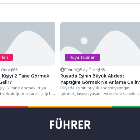
rleri
Rüya Tabirleri
y Önce
66
Führer
5 Ay Önce
65
 Kişiyi 2 Tane Görmek
Rüyada Eşinin Büyük Abdest
elir?
Yaptığını Görmek Ne Anlama Gelir?
şiyi iki tane görmek, rüya
Rüyada eşinin büyük abdest yaptığını
t yolculuğunda karşılaştığı bir
görmek, kişinin yaşam evreninde sarsılma
r...
sandığı hane içi mahremiyetin, toplumsal...