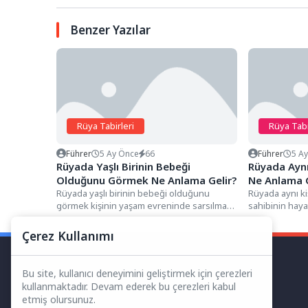
Benzer Yazılar
Rüya Tabirleri
Rüya Tabi
Führer
5 Ay Önce
66
Führer
5 A
Rüyada Yaşlı Birinin Bebeği
Rüyada Aynı
Olduğunu Görmek Ne Anlama Gelir?
Ne Anlama G
Rüyada yaşlı birinin bebeği olduğunu
Rüyada aynı ki
görmek kişinin yaşam evreninde sarsılmaz
sahibinin haya
sandığı imkansızlık algılarının, vadesi
figürün (veya bi
dolmuş...
Çerez Kullanımı
Bu site, kullanıcı deneyimini geliştirmek için çerezleri
kullanmaktadır. Devam ederek bu çerezleri kabul
etmiş olursunuz.