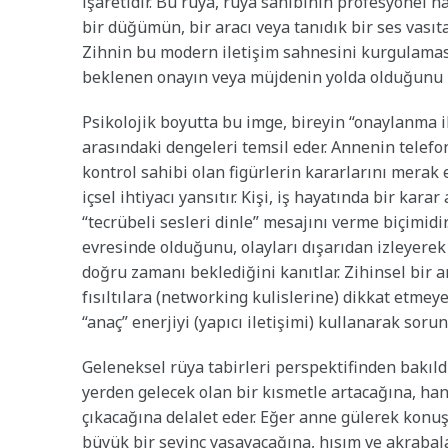
işaretidir. Bu rüya, rüya sahibinin profesyonel 
bir düğümün, bir aracı veya tanıdık bir ses vasıt
Zihnin bu modern iletişim sahnesini kurgulaması,
beklenen onayın veya müjdenin yolda olduğunu ha
Psikolojik boyutta bu imge, bireyin “onaylanma 
arasındaki dengeleri temsil eder. Annenin telefo
kontrol sahibi olan figürlerin kararlarını merak
içsel ihtiyacı yansıtır. Kişi, iş hayatında bir kar
“tecrübeli sesleri dinle” mesajını verme biçimidi
evresinde olduğunu, olayları dışarıdan izleyerek
doğru zamanı beklediğini kanıtlar. Zihinsel bir 
fısıltılara (networking kulislerine) dikkat etme
“anaç” enerjiyi (yapıcı iletişimi) kullanarak sor
Geleneksel rüya tabirleri perspektifinden bakıld
yerden gelecek olan bir kısmetle artacağına, han
çıkacağına delalet eder. Eğer anne gülerek konu
büyük bir sevinç yaşayacağına, hısım ve akrabalar