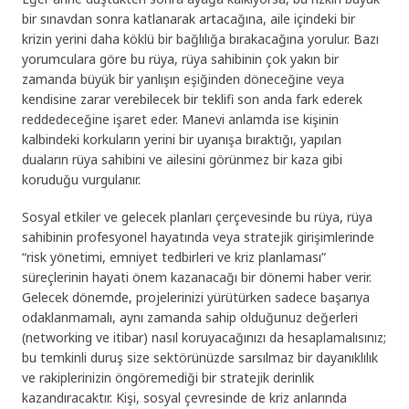
bir sınavdan sonra katlanarak artacağına, aile içindeki bir
krizin yerini daha köklü bir bağlılığa bırakacağına yorulur. Bazı
yorumculara göre bu rüya, rüya sahibinin çok yakın bir
zamanda büyük bir yanlışın eşiğinden döneceğine veya
kendisine zarar verebilecek bir teklifi son anda fark ederek
reddedeceğine işaret eder. Manevi anlamda ise kişinin
kalbindeki korkuların yerini bir uyanışa bıraktığı, yapılan
duaların rüya sahibini ve ailesini görünmez bir kaza gibi
koruduğu vurgulanır.
Sosyal etkiler ve gelecek planları çerçevesinde bu rüya, rüya
sahibinin profesyonel hayatında veya stratejik girişimlerinde
“risk yönetimi, emniyet tedbirleri ve kriz planlaması”
süreçlerinin hayati önem kazanacağı bir dönemi haber verir.
Gelecek dönemde, projelerinizi yürütürken sadece başarıya
odaklanmamalı, aynı zamanda sahip olduğunuz değerleri
(networking ve itibar) nasıl koruyacağınızı da hesaplamalısınız;
bu temkinli duruş size sektörünüzde sarsılmaz bir dayanıklılık
ve rakiplerinizin öngöremediği bir stratejik derinlik
kazandıracaktır. Kişi, sosyal çevresinde de kriz anlarında