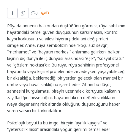
0
63
Rüyada annenin balkondan düştüğünü görmek, rüya sahibinin
hayatındaki temel güven duygusunun sarsılmasını, kontrol
kaybı korkusunu ve ailevi hiyerarşideki ani değişimleri
simgeler. Anne, rüya sembolizminde “koşulsuz sevgi”,
“merhamet” ve “hayatın merkezi” anlamına gelirken; balkon,
kişinin dış dünya ile iç dünyası arasındaki “eşik”, “sosyal statü”
ve “gözlem noktası”dır. Bu rüya, rüya sahibinin profesyonel
hayatında veya kişisel projelerinde zirvedeyken yaşayabileceği
bir aksaklığa, beklemediği bir yerden gelecek olan manevi bir
darbe veya hayal kırıklığına işaret eder. Zihnin bu düşüş
sahnesini kurgulaması, bireyin üzerindeki koruyucu kalkanın
zayıfladığını hissettiğini, hayatındaki en değerli varlıkların
(veya değerlerin) risk altında olduğunu düşündüğünü haber
veren sarsıcı bir farkındalıktır.
Psikolojik boyutta bu imge, bireyin “ayrılık kaygısı” ve
“yetersizlik hissi” arasındaki yoğun gerilimi temsil eder.