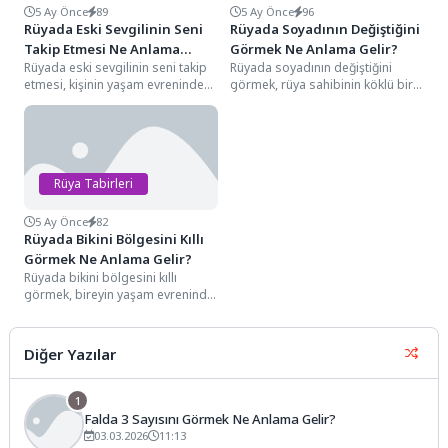
5 Ay Önce
89
5 Ay Önce
96
Rüyada Eski Sevgilinin Seni
Rüyada Soyadının Değiştiğini
Takip Etmesi Ne Anlama
Görmek Ne Anlama Gelir?
Rüyada eski sevgilinin seni takip
Rüyada soyadının değiştiğini
Gelir?
etmesi, kişinin yaşam evreninde
görmek, rüya sahibinin köklü bir
sarsılmaz sandığı geçmişteki bir
kimlik değişimi yaşadığını,
bağın, henüz...
geçmişin bağlarından sıyrıldığını
ve...
Rüya Tabirleri
5 Ay Önce
82
Rüyada Bikini Bölgesini Kıllı
Görmek Ne Anlama Gelir?
Rüyada bikini bölgesini kıllı
görmek, bireyin yaşam evreninde
"ihmal edilmiş sorumlulukların
birikmesini", "kontrol dışı
gelişen...
Diğer Yazılar
1
Falda 3 Sayısını Görmek Ne Anlama Gelir?
03.03.2026
11:13