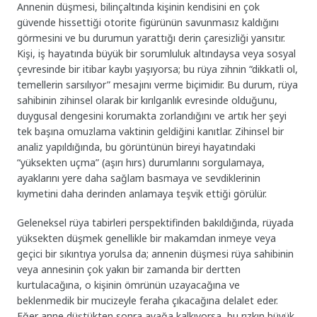
Annenin düşmesi, bilinçaltında kişinin kendisini en çok
güvende hissettiği otorite figürünün savunmasız kaldığını
görmesini ve bu durumun yarattığı derin çaresizliği yansıtır.
Kişi, iş hayatında büyük bir sorumluluk altındaysa veya sosyal
çevresinde bir itibar kaybı yaşıyorsa; bu rüya zihnin “dikkatli ol,
temellerin sarsılıyor” mesajını verme biçimidir. Bu durum, rüya
sahibinin zihinsel olarak bir kırılganlık evresinde olduğunu,
duygusal dengesini korumakta zorlandığını ve artık her şeyi
tek başına omuzlama vaktinin geldiğini kanıtlar. Zihinsel bir
analiz yapıldığında, bu görüntünün bireyi hayatındaki
“yüksekten uçma” (aşırı hırs) durumlarını sorgulamaya,
ayaklarını yere daha sağlam basmaya ve sevdiklerinin
kıymetini daha derinden anlamaya teşvik ettiği görülür.
Geleneksel rüya tabirleri perspektifinden bakıldığında, rüyada
yüksekten düşmek genellikle bir makamdan inmeye veya
geçici bir sıkıntıya yorulsa da; annenin düşmesi rüya sahibinin
veya annesinin çok yakın bir zamanda bir dertten
kurtulacağına, o kişinin ömrünün uzayacağına ve
beklenmedik bir mucizeyle feraha çıkacağına delalet eder.
Eğer anne düştükten sonra ayağa kalkıyorsa, bu rızkın büyük