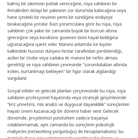
kalmış bir sıkıntının patlak vereceğine, rüya sahibinin bir
ihmalinden dolayı bir yakınının zor durumda kalacağına veya
hane içindeki bir neşenin yerini bir süreliğine endişeye
bırakacağına yorulur. Bazı yorumculara göre bu rüya, rüya
sahibinin çok yakın bir zamanda büyük bir borcun altına
gireceğine veya kendisine güvenen birini hayal kırıklığına
uğratacağına işaret eder. Manevi anlamda ise kişinin
kalbindeki huzurun dünyevi hırslar tarafından perdelendiği,
acilen bir tövbe veya sadaka ile manevi bir nefes alması
gerektiği ve rüya sahibinin çevresinde “sorumlulukları altında
ezilen, kurtarılmayı bekleyen” bir figür olarak algılandığı
vurgulanır.
Sosyal etkiler ve gelecek planları çerçevesinde bu rüya, rüya
sahibinin profesyonel hayatında veya stratejik girişimlerinde
“kriz yönetimi, risk analizi ve duygusal dayanıklılık” süreçlerinin
hayati önem kazanacağı bir dönemi haber verir. Gelecek
dönemde, projelerinizi yürütürken sadece başarıya
odaklanmamalı, aynı zamanda bu süreçlerin psikolojik
maliyetini (networking yorgunluğu) de hesaplamalısınız; bu