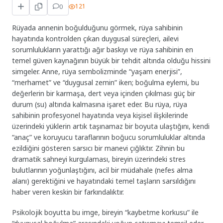
0
121
Rüyada annenin boğulduğunu görmek, rüya sahibinin
hayatında kontrolden çıkan duygusal süreçleri, ailevi
sorumlulukların yarattığı ağır baskıyı ve rüya sahibinin en
temel güven kaynağının büyük bir tehdit altında olduğu hissini
simgeler. Anne, rüya sembolizminde “yaşam enerjisi”,
“merhamet” ve “duygusal zemin” iken; boğulma eylemi, bu
değerlerin bir karmaşa, dert veya içinden çıkılması güç bir
durum (su) altında kalmasına işaret eder. Bu rüya, rüya
sahibinin profesyonel hayatında veya kişisel ilişkilerinde
üzerindeki yüklerin artık taşınamaz bir boyuta ulaştığını, kendi
“anaç” ve koruyucu taraflarının boğucu sorumluluklar altında
ezildiğini gösteren sarsıcı bir manevi çığlıktır. Zihnin bu
dramatik sahneyi kurgulaması, bireyin üzerindeki stres
bulutlarının yoğunlaştığını, acil bir müdahale (nefes alma
alanı) gerektiğini ve hayatındaki temel taşların sarsıldığını
haber veren keskin bir farkındalıktır.
Psikolojik boyutta bu imge, bireyin “kaybetme korkusu” ile