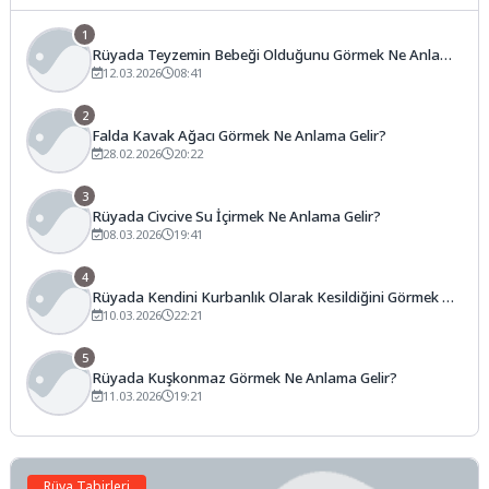
1
Rüyada Teyzemin Bebeği Olduğunu Görmek Ne Anlama
Gelir?
12.03.2026
08:41
2
Falda Kavak Ağacı Görmek Ne Anlama Gelir?
28.02.2026
20:22
3
Rüyada Civcive Su İçirmek Ne Anlama Gelir?
08.03.2026
19:41
4
Rüyada Kendini Kurbanlık Olarak Kesildiğini Görmek Ne
Anlama Gelir?
10.03.2026
22:21
5
Rüyada Kuşkonmaz Görmek Ne Anlama Gelir?
11.03.2026
19:21
Rüya Tabirleri