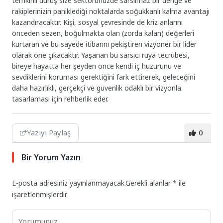
temkinli duruş size sektörünüzde sarsılmaz bir denge ve
rakiplerinizin paniklediği noktalarda soğukkanlı kalma avantajı
kazandıracaktır. Kişi, sosyal çevresinde de kriz anlarını
önceden sezen, boğulmakta olan (zorda kalan) değerleri
kurtaran ve bu sayede itibarını pekiştiren vizyoner bir lider
olarak öne çıkacaktır. Yaşanan bu sarsıcı rüya tecrübesi,
bireye hayatta her şeyden önce kendi iç huzurunu ve
sevdiklerini koruması gerektiğini fark ettirerek, geleceğini
daha hazırlıklı, gerçekçi ve güvenlik odaklı bir vizyonla
tasarlaması için rehberlik eder.
Yazıyı Paylaş
0
Bir Yorum Yazın
E-posta adresiniz yayınlanmayacak.
Gerekli alanlar
*
ile
işaretlenmişlerdir