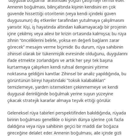
“duygusal boğulma” arasındaki yoğun çatışmayı temsil eder.
Annenin boğulması, bilinçaltında kişinin kendisini en çok
güvende hissettiği otoritenin (veya kendi içindeki güven
duygusunun) dış etkenler tarafından yutulmaya çalışılmasını
yansıtır. Kişi, iş hayatında altından kalkamayacağı bir projenin
içine çekilmiş veya ailevi bir krizin ortasında kalmışsa; bu rüya
zihnin “önceliklerini belirle, yoksa en değerli bağların zarar
görecek” mesajını verme biçimidir. Bu durum, rüya sahibinin
zihinsel olarak bir tükenmişlik evresinde olduğunu, duygularını
ifade etmekte zorlandığını ve artık her şeyi tek başına
kurtarmaya çalışırken kendi ruhsal dengesini yitirme
noktasına geldiğini kanıtlar. Zihinsel bir analiz yapıldığında, bu
görüntünün bireyi hayatındaki “toksik kalabalıkları”
temizlemeye, yardım istemekten çekinmemeye ve kendi
duygusal derinliğinde boğulmak yerine suyun yüzeyine
çıkacak stratejik kararlar almaya teşvik ettiği görülür.
Geleneksel rüya tabirleri perspektifinden bakıldığında, rüyada
birinin boğulması genellikle o kişinin dünya işlerine çok fazla
daldığına veya rüya sahibinin geçici bir maddi dar boğaza
gireceğine delalet eder. Annenin boğulması, aile içinde gizli