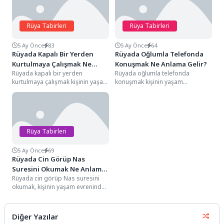
Rüya Tabirleri
Rüya Tabirleri
5 Ay Önce
83
5 Ay Önce
64
Rüyada Kapalı Bir Yerden
Rüyada Oğlumla Telefonda
Kurtulmaya Çalışmak Ne
Konuşmak Ne Anlama Gelir?
Rüyada kapalı bir yerden
Rüyada oğlumla telefonda
Anlama Gelir?
kurtulmaya çalışmak kişinin yaşam
konuşmak kişinin yaşam
evreninde sarsılmaz sandığı
evreninde sarsılmaz sandığı
sınırların veya mevcut şartların...
sevgi bağlarının, nesiller arası
iletişimin ve...
Rüya Tabirleri
5 Ay Önce
69
Rüyada Cin Görüp Nas
Suresini Okumak Ne Anlama
Rüyada cin görüp Nas suresini
Gelir?
okumak, kişinin yaşam evreninde
sinsi fısıltılara, belirsiz tehditlere
ve zihinsel...
Diğer Yazılar