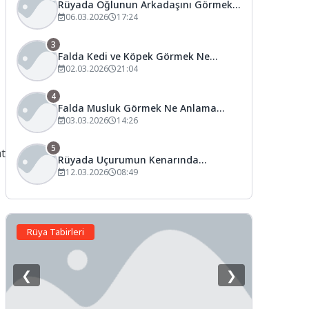
Rüyada Oğlunun Arkadaşını Görmek
Ne Anlama Gelir?
06.03.2026
17:24
3
Falda Kedi ve Köpek Görmek Ne
Anlama Gelir?
02.03.2026
21:04
4
Falda Musluk Görmek Ne Anlama
Gelir?
03.03.2026
14:26
5
at
Rüyada Uçurumun Kenarında
Tutunmak Ne Anlama Gelir?
12.03.2026
08:49
Rüya Tabirleri
❮
❯