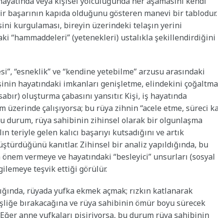
 hayatında veya kişisel yolculuğunda her aşamasını kendi
ı bir başarının kapıda olduğunu gösteren manevi bir tablodur.
ini kurgulaması, bireyin üzerindeki telaşın yerini
aki “hammaddeleri” (yetenekleri) ustalıkla şekillendirdiğini
esi”, “esneklik” ve “kendine yetebilme” arzusu arasındaki
şinin hayatındaki imkanları genişletme, elindekini çoğaltma
sabır) oluşturma çabasını yansıtır. Kişi, iş hayatında
im üzerinde çalışıyorsa; bu rüya zihnin “acele etme, süreci k
 Bu durum, rüya sahibinin zihinsel olarak bir olgunlaşma
n teriyle gelen kalıcı başarıyı kutsadığını ve artık
üştürdüğünü kanıtlar. Zihinsel bir analiz yapıldığında, bu
a önem vermeye ve hayatındaki “besleyici” unsurları (sosyal
gilemeye teşvik ettiği görülür.
dığında, rüyada yufka ekmek açmak; rızkın katlanarak
nişliğe bırakacağına ve rüya sahibinin ömür boyu sürecek
. Eğer anne yufkaları pişiriyorsa, bu durum rüya sahibinin