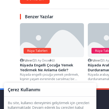
Benzer Yazılar
Rüya Tabirleri
Rüya Tabi
Führer
5 Ay Önce
63
Führer
5 A
Rüyada Engelli Çocuğa Yemek
Rüyada Arab
Yedirmek Ne Anlama Gelir?
Durduramam
Rüyada engelli çocuğa yemek yedirmek,
Rüyada arabayı
kişinin yaşam evreninde sarsılmaz bir
durduramamak,
"merhamet, hizmet ve karşılıksız özveri"...
kontrol kaybın
meselelerin...
Çerez Kullanımı
Bu site, kullanıcı deneyimini geliştirmek için çerezleri
kullanmaktadır. Devam ederek bu çerezleri kabul