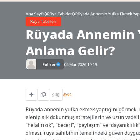
Ana Sayfa
Rüya Tabirleri
Rüyada Annemin Yufka Ekmek Yapt
Rüya Tabirleri
Rüyada Annemin 
Anlama Gelir?
Führer
06 Mar 2026 19:19
0
92
Rüyada annenin yufka ekmek yaptığını görmek, r
elenip sık dokunmuş stratejilerin ve uzun vadeli
“helal rızık”, “beceri”, “paylaşım” ve “dayanıklıl
olması, rüya sahibinin temelindeki güven duygu