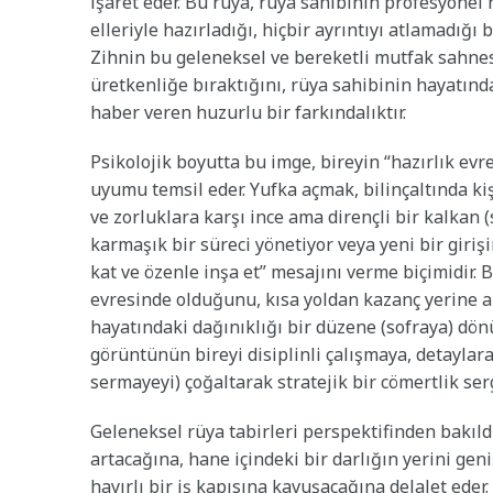
işaret eder. Bu rüya, rüya sahibinin profesyonel
elleriyle hazırladığı, hiçbir ayrıntıyı atlamadığ
Zihnin bu geleneksel ve bereketli mutfak sahnes
üretkenliğe bıraktığını, rüya sahibinin hayatınd
haber veren huzurlu bir farkındalıktır.
Psikolojik boyutta bu imge, bireyin “hazırlık evr
uyumu temsil eder. Yufka açmak, bilinçaltında ki
ve zorluklara karşı ince ama dirençli bir kalkan (
karmaşık bir süreci yönetiyor veya yeni bir giriş
kat ve özenle inşa et” mesajını verme biçimidir.
evresinde olduğunu, kısa yoldan kazanç yerine alı
hayatındaki dağınıklığı bir düzene (sofraya) dön
görüntünün bireyi disiplinli çalışmaya, detaylar
sermayeyi) çoğaltarak stratejik bir cömertlik ser
Geleneksel rüya tabirleri perspektifinden bakıl
artacağına, hane içindeki bir darlığın yerini ge
hayırlı bir iş kapısına kavuşacağına delalet eder