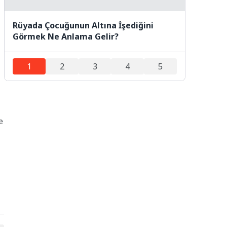
Rüyada Çocuğunun Altına İşediğini
Görmek Ne Anlama Gelir?
1
2
3
4
5
e