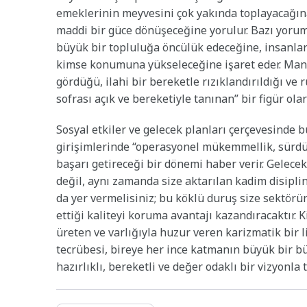
emeklerinin meyvesini çok yakında toplayacağına
maddi bir güce dönüşeceğine yorulur. Bazı yorum
büyük bir topluluğa öncülük edeceğine, insanları
kimse konumuna yükseleceğine işaret eder. Manev
gördüğü, ilahi bir bereketle rızıklandırıldığı ve 
sofrası açık ve bereketiyle tanınan” bir figür ol
Sosyal etkiler ve gelecek planları çerçevesinde 
girişimlerinde “operasyonel mükemmellik, sürdür
başarı getireceği bir dönemi haber verir. Gelece
değil, aynı zamanda size aktarılan kadim disipli
da yer vermelisiniz; bu köklü duruş size sektörün
ettiği kaliteyi koruma avantajı kazandıracaktır. K
üreten ve varlığıyla huzur veren karizmatik bir 
tecrübesi, bireye her ince katmanın büyük bir b
hazırlıklı, bereketli ve değer odaklı bir vizyonla 