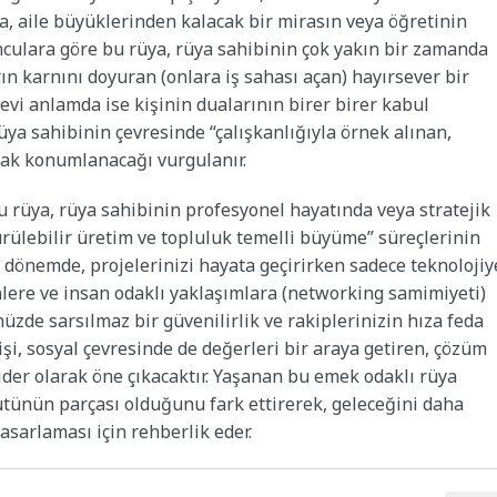
, aile büyüklerinden kalacak bir mirasın veya öğretinin
culara göre bu rüya, rüya sahibinin çok yakın bir zamanda
n karnını doyuran (onlara iş sahası açan) hayırsever bir
i anlamda ise kişinin dualarının birer birer kabul
rüya sahibinin çevresinde “çalışkanlığıyla örnek alınan,
arak konumlanacağı vurgulanır.
bu rüya, rüya sahibinin profesyonel hayatında veya stratejik
ülebilir üretim ve topluluk temelli büyüme” süreçlerinin
k dönemde, projelerinizi hayata geçirirken sadece teknolojiy
nlere ve insan odaklı yaklaşımlara (networking samimiyeti)
üzde sarsılmaz bir güvenilirlik ve rakiplerinizin hıza feda
işi, sosyal çevresinde de değerleri bir araya getiren, çözüm
lider olarak öne çıkacaktır. Yaşanan bu emek odaklı rüya
ütünün parçası olduğunu fark ettirerek, geleceğini daha
tasarlaması için rehberlik eder.