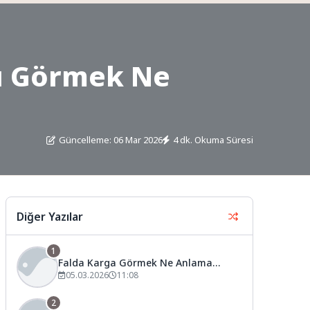
ı Görmek Ne
Güncelleme: 06 Mar 2026
4 dk. Okuma Süresi
Diğer Yazılar
1
Falda Karga Görmek Ne Anlama
Gelir?
05.03.2026
11:08
2