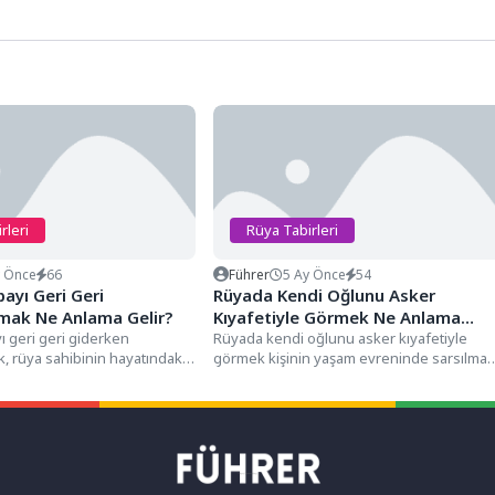
rleri
Rüya Tabirleri
y Önce
66
Führer
5 Ay Önce
54
ayı Geri Geri
Rüyada Kendi Oğlunu Asker
ak Ne Anlama Gelir?
Kıyafetiyle Görmek Ne Anlama
 geri geri giderken
Gelir?
Rüyada kendi oğlunu asker kıyafetiyle
 rüya sahibinin hayatındaki
görmek kişinin yaşam evreninde sarsılmaz
ı, geçmişe dair çözülememiş
sandığı ailevi gurur ve toplumsal...