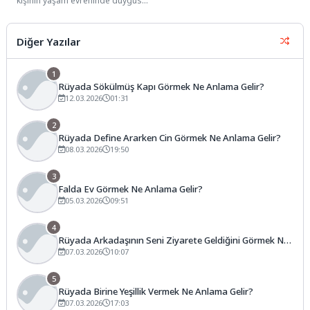
kişinin yaşam evreninde duygusal
derinlikler ile rasyonel dünya
arasında kurulan sıra...
Diğer Yazılar
1
Rüyada Sökülmüş Kapı Görmek Ne Anlama Gelir?
12.03.2026
01:31
2
Rüyada Define Ararken Cin Görmek Ne Anlama Gelir?
08.03.2026
19:50
3
Falda Ev Görmek Ne Anlama Gelir?
05.03.2026
09:51
4
Rüyada Arkadaşının Seni Ziyarete Geldiğini Görmek Ne
Anlama Gelir?
07.03.2026
10:07
5
Rüyada Birine Yeşillik Vermek Ne Anlama Gelir?
07.03.2026
17:03