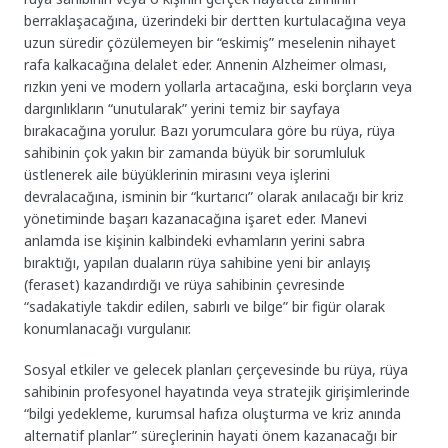
berraklaşacağına, üzerindeki bir dertten kurtulacağına veya
uzun süredir çözülemeyen bir “eskimiş” meselenin nihayet
rafa kalkacağına delalet eder. Annenin Alzheimer olması,
rızkın yeni ve modern yollarla artacağına, eski borçların veya
dargınlıkların “unutularak” yerini temiz bir sayfaya
bırakacağına yorulur. Bazı yorumculara göre bu rüya, rüya
sahibinin çok yakın bir zamanda büyük bir sorumluluk
üstlenerek aile büyüklerinin mirasını veya işlerini
devralacağına, isminin bir “kurtarıcı” olarak anılacağı bir kriz
yönetiminde başarı kazanacağına işaret eder. Manevi
anlamda ise kişinin kalbindeki evhamların yerini sabra
bıraktığı, yapılan duaların rüya sahibine yeni bir anlayış
(feraset) kazandırdığı ve rüya sahibinin çevresinde
“sadakatiyle takdir edilen, sabırlı ve bilge” bir figür olarak
konumlanacağı vurgulanır.
Sosyal etkiler ve gelecek planları çerçevesinde bu rüya, rüya
sahibinin profesyonel hayatında veya stratejik girişimlerinde
“bilgi yedekleme, kurumsal hafıza oluşturma ve kriz anında
alternatif planlar” süreçlerinin hayati önem kazanacağı bir