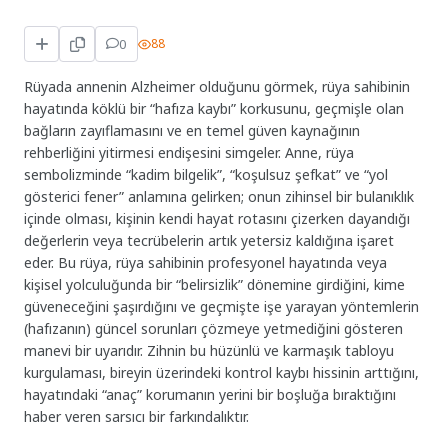
0
88
Rüyada annenin Alzheimer olduğunu görmek, rüya sahibinin
hayatında köklü bir “hafıza kaybı” korkusunu, geçmişle olan
bağların zayıflamasını ve en temel güven kaynağının
rehberliğini yitirmesi endişesini simgeler. Anne, rüya
sembolizminde “kadim bilgelik”, “koşulsuz şefkat” ve “yol
gösterici fener” anlamına gelirken; onun zihinsel bir bulanıklık
içinde olması, kişinin kendi hayat rotasını çizerken dayandığı
değerlerin veya tecrübelerin artık yetersiz kaldığına işaret
eder. Bu rüya, rüya sahibinin profesyonel hayatında veya
kişisel yolculuğunda bir “belirsizlik” dönemine girdiğini, kime
güveneceğini şaşırdığını ve geçmişte işe yarayan yöntemlerin
(hafızanın) güncel sorunları çözmeye yetmediğini gösteren
manevi bir uyarıdır. Zihnin bu hüzünlü ve karmaşık tabloyu
kurgulaması, bireyin üzerindeki kontrol kaybı hissinin arttığını,
hayatındaki “anaç” korumanın yerini bir boşluğa bıraktığını
haber veren sarsıcı bir farkındalıktır.