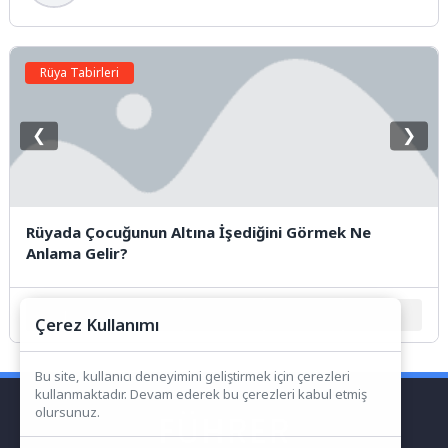
Rüya Tabirleri
❮
❯
Rüyada Çocuğunun Altına İşediğini Görmek Ne
Anlama Gelir?
1
2
3
4
5
Çerez Kullanımı
Bu site, kullanıcı deneyimini geliştirmek için çerezleri
kullanmaktadır. Devam ederek bu çerezleri kabul etmiş
olursunuz.