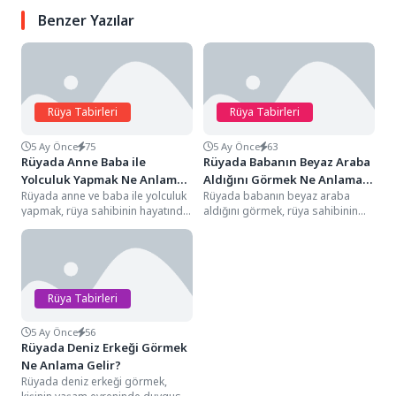
Benzer Yazılar
Rüya Tabirleri
Rüya Tabirleri
5 Ay Önce
75
5 Ay Önce
63
Rüyada Anne Baba ile
Rüyada Babanın Beyaz Araba
Yolculuk Yapmak Ne Anlama
Aldığını Görmek Ne Anlama
Rüyada anne ve baba ile yolculuk
Rüyada babanın beyaz araba
Gelir?
Gelir?
yapmak, rüya sahibinin hayatında
aldığını görmek, rüya sahibinin
güvenli bir değişim sürecine
hayat yolculuğunda "otorite figürü
girdiğini,...
aracılığıyla gelen yeni...
Rüya Tabirleri
5 Ay Önce
56
Rüyada Deniz Erkeği Görmek
Ne Anlama Gelir?
Rüyada deniz erkeği görmek,