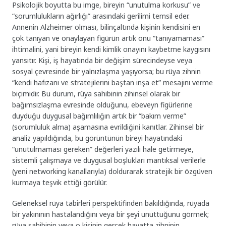
Psikolojik boyutta bu imge, bireyin “unutulma korkusu” ve
“sorumlulukların ağırlığı” arasındaki gerilimi temsil eder.
Annenin Alzheimer olması, bilinçaltında kişinin kendisini en
çok tanıyan ve onaylayan figürün artık onu “tanıyamaması”
ihtimalini, yani bireyin kendi kimlik onayını kaybetme kaygısını
yansıtır. Kişi, iş hayatında bir değişim sürecindeyse veya
sosyal çevresinde bir yalnızlaşma yaşıyorsa; bu rüya zihnin
“kendi hafızanı ve stratejilerini baştan inşa et” mesajını verme
biçimidir. Bu durum, rüya sahibinin zihinsel olarak bir
bağımsızlaşma evresinde olduğunu, ebeveyn figürlerine
duyduğu duygusal bağımlılığın artık bir “bakım verme”
(sorumluluk alma) aşamasına evrildiğini kanıtlar. Zihinsel bir
analiz yapıldığında, bu görüntünün bireyi hayatındaki
“unutulmaması gereken” değerleri yazılı hale getirmeye,
sistemli çalışmaya ve duygusal boşlukları mantıksal verilerle
(yeni networking kanallarıyla) doldurarak stratejik bir özgüven
kurmaya teşvik ettiği görülür.
Geleneksel rüya tabirleri perspektifinden bakıldığında, rüyada
bir yakınının hastalandığını veya bir şeyi unuttuğunu görmek;
rüya sahibinin veya o kişinin gerçek hayatta zihninin