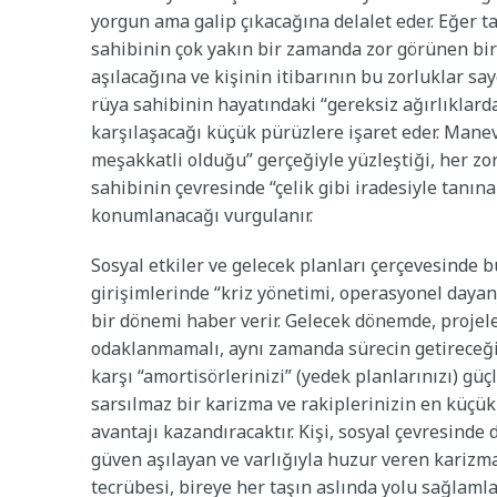
yorgun ama galip çıkacağına delalet eder. Eğer 
sahibinin çok yakın bir zamanda zor görünen bir i
aşılacağına ve kişinin itibarının bu zorluklar s
rüya sahibinin hayatındaki “gereksiz ağırlıklar
karşılaşacağı küçük pürüzlere işaret eder. Mane
meşakkatli olduğu” gerçeğiyle yüzleştiği, her zo
sahibinin çevresinde “çelik gibi iradesiyle tanın
konumlanacağı vurgulanır.
Sosyal etkiler ve gelecek planları çerçevesinde 
girişimlerinde “kriz yönetimi, operasyonel dayanı
bir dönemi haber verir. Gelecek dönemde, projele
odaklanmamalı, aynı zamanda sürecin getireceği 
karşı “amortisörlerinizi” (yedek planlarınızı) gü
sarsılmaz bir karizma ve rakiplerinizin en küçük
avantajı kazandıracaktır. Kişi, sosyal çevresinde
güven aşılayan ve varlığıyla huzur veren karizmat
tecrübesi, bireye her taşın aslında yolu sağlaml