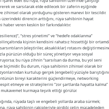
 işaret eder. Bu rüya, rüya sahibinin üzerinde çalıştığı
rerek ve sarsılarak elde edilecek bir zaferin eşiğinde
 ve zihinsel olarak yorduğunu gösteren manevi bir tescildir.
üzerindeki direncin arttığını, rüya sahibinin hayat
i haber veren keskin bir farkındalıktır.
resilience)”, “stres yönetimi” ve “hedefe odaklanma”
 bilinçaltında kişinin kendisini rahatsız hissettiği bir ortamd
arsıntıların (eleştiriler, aksaklıklar) rotasını değiştirmesin
 fazla pürüzün olduğu bir süreç yönetiyor veya sosyal
uruyorsa; bu rüya zihnin “sarsılsan da durma, bu yol seni
 biçimidir. Bu durum, rüya sahibinin zihinsel olarak bir
zyonlarından kurtulup gerçek (engebeli) yüzüyle barıştığını
örüntünün bireyi karakterini güçlendirmeye, networking
tespit etmeye ve stratejilerini “zor şartlarda hayatta kalma”
l mukavemet kurmaya teşvik ettiği görülür.
ığında, rüyada taşlı ve engebeli yollarda araba sürmek;
ına, rüya sahibinin rakipleriyle girdiği çetin mücadeleden