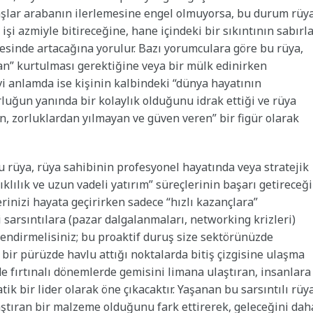
taşlar arabanın ilerlemesine engel olmuyorsa, bu durum rüy
şi azmiyle bitireceğine, hane içindeki bir sıkıntının sabırl
ayesinde artacağına yorulur. Bazı yorumculara göre bu rüya,
dan” kurtulması gerektiğine veya bir mülk edinirken
vi anlamda ise kişinin kalbindeki “dünya hayatının
rluğun yanında bir kolaylık olduğunu idrak ettiği ve rüya
an, zorluklardan yılmayan ve güven veren” bir figür olarak
bu rüya, rüya sahibinin profesyonel hayatında veya stratejik
klılık ve uzun vadeli yatırım” süreçlerinin başarı getireceği
rinizi hayata geçirirken sadece “hızlı kazançlara”
sarsıntılara (pazar dalgalanmaları, networking krizleri)
çlendirmelisiniz; bu proaktif duruş size sektörünüzde
 bir pürüzde havlu attığı noktalarda bitiş çizgisine ulaşma
 de fırtınalı dönemlerde gemisini limana ulaştıran, insanlara
ik bir lider olarak öne çıkacaktır. Yaşanan bu sarsıntılı rüy
aştıran bir malzeme olduğunu fark ettirerek, geleceğini dah