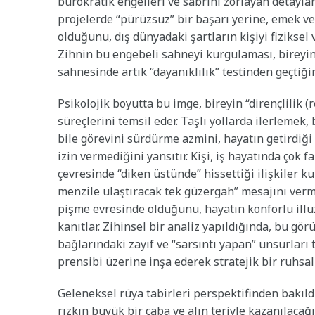
bürokratik engelleri ve sabrını zorlayan detayları
projelerde “pürüzsüz” bir başarı yerine, emek ve
olduğunu, dış dünyadaki şartların kişiyi fiziksel
Zihnin bu engebeli sahneyi kurgulaması, bireyin 
sahnesinde artık “dayanıklılık” testinden geçtiğin
Psikolojik boyutta bu imge, bireyin “dirençlilik (
süreçlerini temsil eder. Taşlı yollarda ilerlemek,
bile görevini sürdürme azmini, hayatın getirdiği s
izin vermediğini yansıtır. Kişi, iş hayatında çok
çevresinde “diken üstünde” hissettiği ilişkiler k
menzile ulaştıracak tek güzergah” mesajını verme
pişme evresinde olduğunu, hayatın konforlu illü
kanıtlar. Zihinsel bir analiz yapıldığında, bu g
bağlarındaki zayıf ve “sarsıntı yapan” unsurları 
prensibi üzerine inşa ederek stratejik bir ruhsa
Geleneksel rüya tabirleri perspektifinden bakıld
rızkın büyük bir çaba ve alın teriyle kazanılacağ