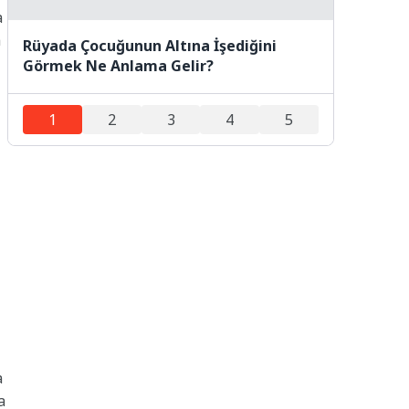
a
a
Rüyada Çocuğunun Altına İşediğini
Görmek Ne Anlama Gelir?
1
2
3
4
5
a
a