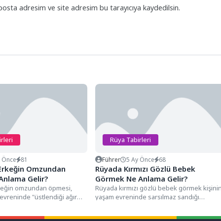
posta adresim ve site adresim bu tarayıcıya kaydedilsin.
rleri
Rüya Tabirleri
y Önce
81
Führer
5 Ay Önce
68
 Erkeğin Omzundan
Rüyada Kırmızı Gözlü Bebek
Anlama Gelir?
Görmek Ne Anlama Gelir?
keğin omzundan öpmesi,
Rüyada kırmızı gözlü bebek görmek kişini
evreninde "üstlendiği ağır
yaşam evreninde sarsılmaz sandığı
 (omuzların) bir takdir ve...
masumiyet ve yeni başlangıç imgelerinin,...