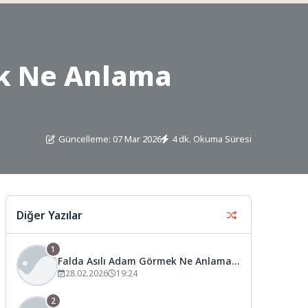
ek Ne Anlama
Güncelleme: 07 Mar 2026
4 dk. Okuma Süresi
Diğer Yazılar
1
Falda Asılı Adam Görmek Ne Anlama
Gelir?
28.02.2026
19:24
2