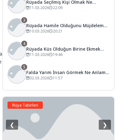
Rüyada Seçilmiş Kişi Olmak Ne
Anlama Gelir?
11.03.2026
22:09
3
Rüyada Hamile Olduğunu Müjdelemek
Ne Anlama Gelir?
10.03.2026
20:21
4
Rüyada Küs Olduğun Birine Ekmek
a
Vermek Ne Anlama Gelir?
11.03.2026
19:46
e
5
Falda Yarım İnsan Görmek Ne Anlama
Gelir?
02.03.2026
11:57
Rüya Tabirleri
❮
❯