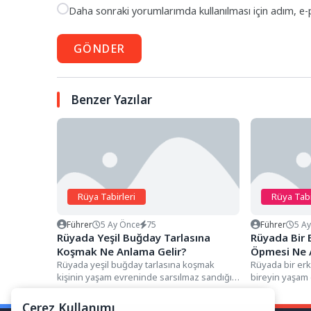
Daha sonraki yorumlarımda kullanılması için adım, e-
GÖNDER
Benzer Yazılar
Rüya Tabirleri
Rüya Tabi
Führer
5 Ay Önce
75
Führer
5 A
Rüyada Yeşil Buğday Tarlasına
Rüyada Bir
Koşmak Ne Anlama Gelir?
Öpmesi Ne 
Rüyada yeşil buğday tarlasına koşmak
Rüyada bir er
kişinin yaşam evreninde sarsılmaz sandığı
bireyin yaşam 
durağan süreçlerin, rızık beklentilerinin ve...
sorumlulukların
Çerez Kullanımı