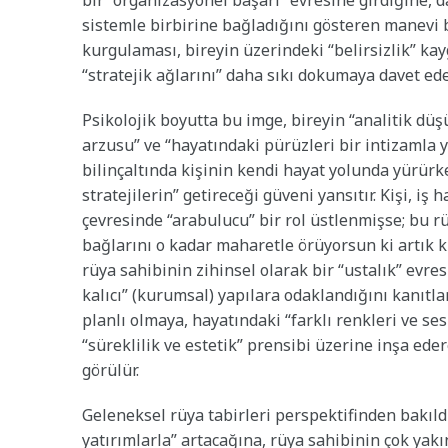
bir “organizasyonel başarı” evresine girdiğine, da
sistemle birbirine bağladığını gösteren manevi bi
kurgulaması, bireyin üzerindeki “belirsizlik” ka
“stratejik ağlarını” daha sıkı dokumaya davet ede
Psikolojik boyutta bu imge, bireyin “analitik dü
arzusu” ve “hayatındaki pürüzleri bir intizamla y
bilinçaltında kişinin kendi hayat yolunda yürürken
stratejilerin” getireceği güveni yansıtır. Kişi, iş
çevresinde “arabulucu” bir rol üstlenmişse; bu 
bağlarını o kadar maharetle örüyorsun ki artık 
rüya sahibinin zihinsel olarak bir “ustalık” evre
kalıcı” (kurumsal) yapılara odaklandığını kanıtla
planlı olmaya, hayatındaki “farklı renkleri ve ses
“süreklilik ve estetik” prensibi üzerine inşa ede
görülür.
Geleneksel rüya tabirleri perspektifinden bakıld
yatırımlarla” artacağına, rüya sahibinin çok ya