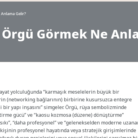
 Anlama Gelir?
tı Örgü Görmek Ne Anl
hayat yolculuğunda “karmaşık meselelerin büyük bir
lerin (networking bağlarının) birbirine kusursuzca entegre
iği bir yapı inşasını” simgeler. Örgü, rüya sembolizminde
eştirme gücü” ve “kaosu kozmosa (düzene) dönüştürme”
 sıkı”, “daha profesyonel” ve “gelenekselden moderne uzana
 kişinin profesyonel hayatında veya stratejik girişimlerinde