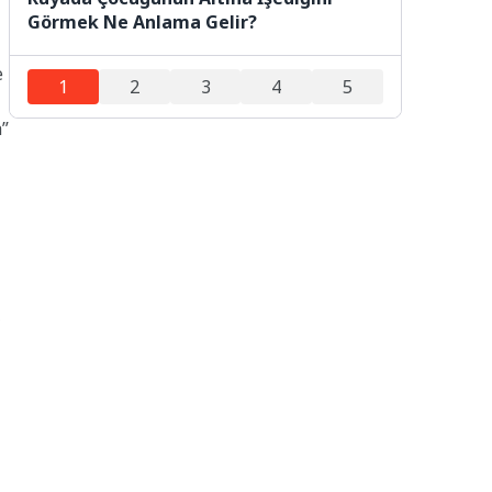
Görmek Ne Anlama Gelir?
e
1
2
3
4
5
a”
,