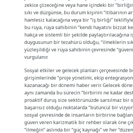
zekice çözeceğine veya hane içindeki bir “birliği
sıkı ve düzgünse, bu durum kişinin “itibarının ar
hamlesiz kalacağına veya bir “iş birliği” teklifi
bu rüya, rüya sahibinin “kendi hayatını bizzat ken
hakça ve sistemli bir şekilde paylaştırılacağına 
duygusunun bir tezahürü olduğu, “ilmeklerin sık
yüzleşildiği ve rüya sahibinin çevresinde “güven
vurgulanır.
Sosyal etkiler ve gelecek planları çerçevesinde 
girişimlerinde “proje yönetimi, ekip entegrasyo
kazanacağı bir dönemi haber verir. Gelecek döne
aynı zamanda bu sürecin “birbirini ne kadar dest
proaktif duruş size sektörünüzde sarsılmaz bir o
başarısız olduğu noktalarda “bütüncül bir vizyonla
sosyal çevresinde de insanların birbirine bağlan
güven veren karizmatik bir rehber olarak öne çık
“ilmeğin” aslında bir “güç kaynağı” ve her “düzen