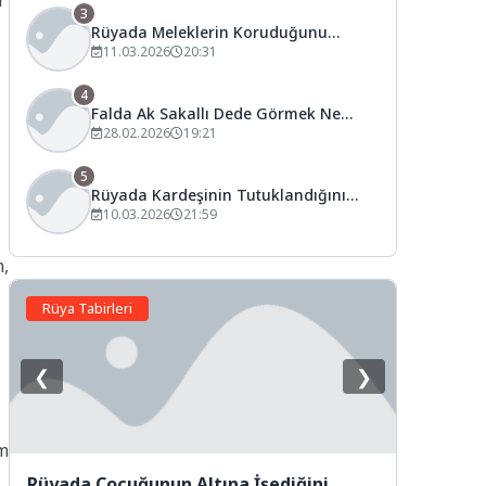
r
3
Rüyada Meleklerin Koruduğunu
Görmek Ne Anlama Gelir?
11.03.2026
20:31
4
Falda Ak Sakallı Dede Görmek Ne
Anlama Gelir?
28.02.2026
19:21
5
Rüyada Kardeşinin Tutuklandığını
Görmek Ne Anlama Gelir?
10.03.2026
21:59
m,
Rüya Tabirleri
❮
❯
am
Rüyada Çocuğunun Altına İşediğini