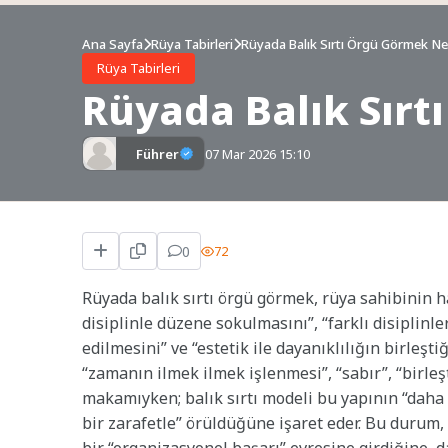
Ana Sayfa
Rüya Tabirleri
Rüyada Balık Sırtı Örgü Görmek Ne
Rüya Tabirleri
Rüyada Balık Sır
Führer
07 Mar 2026 15:10
0
72
Rüyada balık sırtı örgü görmek, rüya sahibinin 
disiplinle düzene sokulmasını”, “farklı disiplin
edilmesini” ve “estetik ile dayanıklılığın birleşt
“zamanın ilmek ilmek işlenmesi”, “sabır”, “birl
makamıyken; balık sırtı modeli bu yapının “daha
bir zarafetle” örüldüğüne işaret eder. Bu durum,