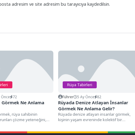
posta adresim ve site adresim bu tarayıcıya kaydedilsin.
rleri
Rüya Tabirleri
y Önce
72
Führer
5 Ay Önce
82
t Görmek Ne Anlama
Rüyada Denize Atlayan İnsanlar
Görmek Ne Anlama Gelir?
örmek, rüya sahibinin
Rüyada denize atlayan insanlar görmek,
runları çözme yeteneğini,
kişinin yaşam evreninde kolektif bir
arı nasıl kullandığını ve
dönüşümün eşiğinde olduğunu,
çevresindeki bireylerin...