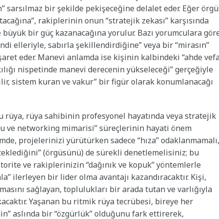
n” sarsılmaz bir şekilde pekişeceğine delalet eder. Eğer örgü
tacağına”, rakiplerinin onun “stratejik zekası” karşısında
yle büyük bir güç kazanacağına yorulur. Bazı yorumculara gör
di elleriyle, sabırla şekillendirdiğine” veya bir “mirasın”
işaret eder. Manevi anlamda ise kişinin kalbindeki “ahde vef
ılığı nispetinde manevi derecenin yükseleceği” gerçeğiyle
ilir, sistem kuran ve vakur” bir figür olarak konumlanacağı
bu rüya, rüya sahibinin profesyonel hayatında veya stratejik
nu ve networking mimarisi” süreçlerinin hayati önem
mde, projelerinizi yürütürken sadece “hıza” odaklanmamalı
eklediğini” (örgüsünü) de sürekli denetlemelisiniz; bu
torite ve rakiplerinizin “dağınık ve kopuk” yöntemlerle
” ilerleyen bir lider olma avantajı kazandıracaktır. Kişi,
masını sağlayan, toplulukları bir arada tutan ve varlığıyla
acaktır. Yaşanan bu ritmik rüya tecrübesi, bireye her
in” aslında bir “özgürlük” olduğunu fark ettirerek,