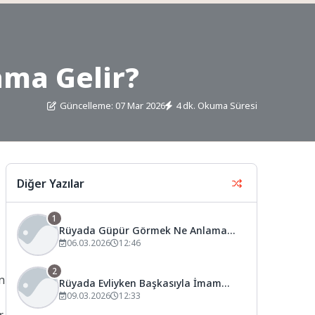
ama Gelir?
Güncelleme: 07 Mar 2026
4 dk. Okuma Süresi
Diğer Yazılar
1
Rüyada Güpür Görmek Ne Anlama
Gelir?
06.03.2026
12:46
2
n
Rüyada Evliyken Başkasıyla İmam
Nikahı Kıymak Ne Anlama Gelir?
09.03.2026
12:33