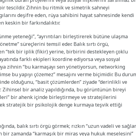
ğınık duran projelerini veya sosyal ilişkilerini sarsılmaz bi
r tescildir. Zihnin bu ritmik ve simetrik sahneyi
ygılarını deşifre eden, rüya sahibini hayat sahnesinde kendi
n keskin bir farkındalıktır.
şünme yeteneği”, “ayrıntıları birleştirerek bütüne ulaşma
önetme” süreçlerini temsil eder. Balık sırtı örgü,
 “tek bir iplik (fikir) yerine, birbirini destekleyen çoklu
 hayatında farklı ekipleri koordine ediyorsa veya sosyal
rüya zihnin “bu karmaşayı sen yönetiyorsun, networking
kimse bu yapıyı çözemez” mesajını verme biçimidir. Bu duru
sinde olduğunu, “basit çözümlerden” ziyade “derinlikli ve
r. Zihinsel bir analiz yapıldığında, bu görüntünün bireyi
leri” bir ahenk içinde birleştirmeye ve stratejilerini
rek stratejik bir psikolojik denge kurmaya teşvik ettiği
ığında, balık sırtı örgü görmek; rızkın “uzun vadeli ve sağl
kın bir zamanda “karmaşık bir miras veya hukuk meselesini”