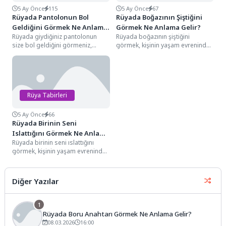
5 Ay Önce
115
5 Ay Önce
67
Rüyada Pantolonun Bol
Rüyada Boğazının Şiştiğini
Geldiğini Görmek Ne Anlama
Görmek Ne Anlama Gelir?
Rüyada giydiğiniz pantolonun
Rüyada boğazının şiştiğini
Gelir?
size bol geldiğini görmeniz,
görmek, kişinin yaşam evreninde
hayatınızda üstlendiğiniz
ifade gücünün kısıtlandığı,
sorumlulukların artık
toplumsal hiyerarşideki sesinin
kapasitenizin altında kaldığını,
baskılandığı ve...
mevcut...
Rüya Tabirleri
5 Ay Önce
66
Rüyada Birinin Seni
Islattığını Görmek Ne Anlama
Rüyada birinin seni ıslattığını
Gelir?
görmek, kişinin yaşam evreninde
beklemediği bir kanaldan gelen
rızkı, sosyal ilişkilerde...
Diğer Yazılar
1
Rüyada Boru Anahtarı Görmek Ne Anlama Gelir?
08.03.2026
16:00