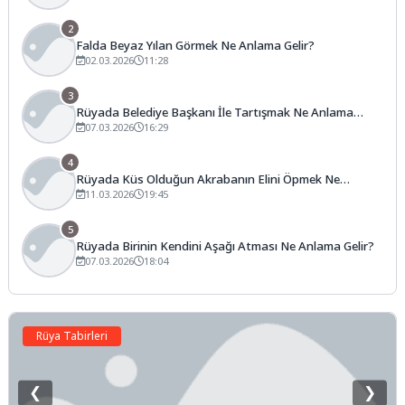
2
Falda Beyaz Yılan Görmek Ne Anlama Gelir?
02.03.2026
11:28
3
Rüyada Belediye Başkanı İle Tartışmak Ne Anlama
Gelir?
07.03.2026
16:29
4
Rüyada Küs Olduğun Akrabanın Elini Öpmek Ne
Anlama Gelir?
11.03.2026
19:45
5
Rüyada Birinin Kendini Aşağı Atması Ne Anlama Gelir?
07.03.2026
18:04
Rüya Tabirleri
❮
❯