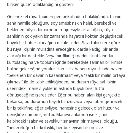
biriken güce” odaklandığını gösterir.
Geleneksel rüya tabirleri perspektifinden bakıldığında, birinin
sana hamile olduğunu söylemesi; rızkın helal, bereketli ve
beklenen büyük bir nimetin müjdesiyle artacağına, rüya
sahibinin çok yakın bir zamanda hayatını kökten değiştirecek
hayırlı bir haber alacağına delalet eder. Bazı tabircilere göre
bu rüya, kişinin muradına ereceğine, darda kaldığı bir anda
alacağı bir destekle (veya bir fikirle) maddi sıkıntılarından
kurtulacağına ve toplum içinde bereketiyle tanınan bir kimse
haline geleceğine yorulur. Hamilelik haberi rüya dilinde bazen
“beklenen bir davanın kazanılması” veya “saklı bir malın ortaya
çıkması” ile de tabir edildiğinden, bu durum rüya sahibinin
üzerindeki manevi yüklerin aslında büyük birer lütfa
dönüşeceğine işaret eder. Eğer bu haberi alan kişi gerçekte
bekarsa, bu durumun hayırlı bir izdivaca veya itibar getirecek
bir iş teklifine; eğer evliyse, hanesine gelecek olan huzur ve
genişliğe dair bir işarettir. Manevi anlamda ise kişinin
kalbindeki “sabır ve tevekkül” sınavının bir meyvesi olduğu,
“her zorluğun bir kolaylık, her bekleyişin bir mucize