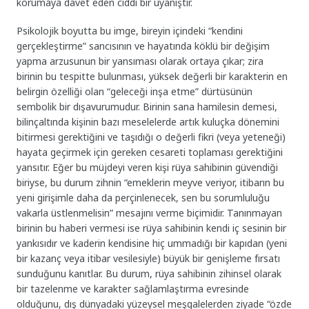
korumaya davet eden ciddi bir uyanıştır.
Psikolojik boyutta bu imge, bireyin içindeki “kendini
gerçekleştirme” sancısının ve hayatında köklü bir değişim
yapma arzusunun bir yansıması olarak ortaya çıkar; zira
birinin bu tespitte bulunması, yüksek değerli bir karakterin en
belirgin özelliği olan “geleceği inşa etme” dürtüsünün
sembolik bir dışavurumudur. Birinin sana hamilesin demesi,
bilinçaltında kişinin bazı meselelerde artık kuluçka dönemini
bitirmesi gerektiğini ve taşıdığı o değerli fikri (veya yeteneği)
hayata geçirmek için gereken cesareti toplaması gerektiğini
yansıtır. Eğer bu müjdeyi veren kişi rüya sahibinin güvendiği
biriyse, bu durum zihnin “emeklerin meyve veriyor, itibarın bu
yeni girişimle daha da perçinlenecek, sen bu sorumluluğu
vakarla üstlenmelisin” mesajını verme biçimidir. Tanınmayan
birinin bu haberi vermesi ise rüya sahibinin kendi iç sesinin bir
yankısıdır ve kaderin kendisine hiç ummadığı bir kapıdan (yeni
bir kazanç veya itibar vesilesiyle) büyük bir genişleme fırsatı
sunduğunu kanıtlar. Bu durum, rüya sahibinin zihinsel olarak
bir tazelenme ve karakter sağlamlaştırma evresinde
olduğunu, dış dünyadaki yüzeysel meşgalelerden ziyade “özde