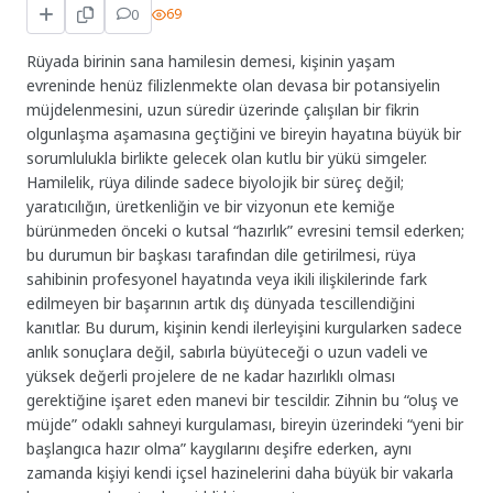
0
69
Rüyada birinin sana hamilesin demesi, kişinin yaşam
evreninde henüz filizlenmekte olan devasa bir potansiyelin
müjdelenmesini, uzun süredir üzerinde çalışılan bir fikrin
olgunlaşma aşamasına geçtiğini ve bireyin hayatına büyük bir
sorumlulukla birlikte gelecek olan kutlu bir yükü simgeler.
Hamilelik, rüya dilinde sadece biyolojik bir süreç değil;
yaratıcılığın, üretkenliğin ve bir vizyonun ete kemiğe
bürünmeden önceki o kutsal “hazırlık” evresini temsil ederken;
bu durumun bir başkası tarafından dile getirilmesi, rüya
sahibinin profesyonel hayatında veya ikili ilişkilerinde fark
edilmeyen bir başarının artık dış dünyada tescillendiğini
kanıtlar. Bu durum, kişinin kendi ilerleyişini kurgularken sadece
anlık sonuçlara değil, sabırla büyüteceği o uzun vadeli ve
yüksek değerli projelere de ne kadar hazırlıklı olması
gerektiğine işaret eden manevi bir tescildir. Zihnin bu “oluş ve
müjde” odaklı sahneyi kurgulaması, bireyin üzerindeki “yeni bir
başlangıca hazır olma” kaygılarını deşifre ederken, aynı
zamanda kişiyi kendi içsel hazinelerini daha büyük bir vakarla