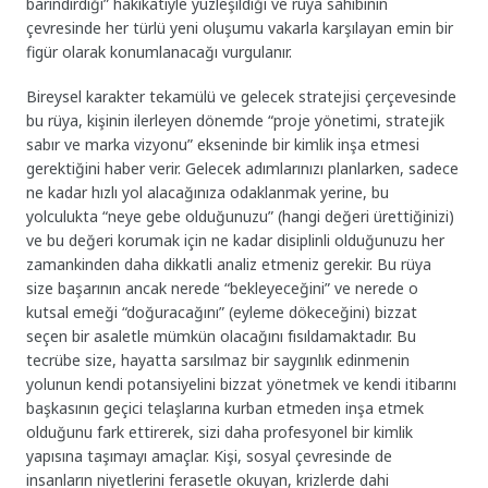
barındırdığı” hakikatiyle yüzleşildiği ve rüya sahibinin
çevresinde her türlü yeni oluşumu vakarla karşılayan emin bir
figür olarak konumlanacağı vurgulanır.
Bireysel karakter tekamülü ve gelecek stratejisi çerçevesinde
bu rüya, kişinin ilerleyen dönemde “proje yönetimi, stratejik
sabır ve marka vizyonu” ekseninde bir kimlik inşa etmesi
gerektiğini haber verir. Gelecek adımlarınızı planlarken, sadece
ne kadar hızlı yol alacağınıza odaklanmak yerine, bu
yolculukta “neye gebe olduğunuzu” (hangi değeri ürettiğinizi)
ve bu değeri korumak için ne kadar disiplinli olduğunuzu her
zamankinden daha dikkatli analiz etmeniz gerekir. Bu rüya
size başarının ancak nerede “bekleyeceğini” ve nerede o
kutsal emeği “doğuracağını” (eyleme dökeceğini) bizzat
seçen bir asaletle mümkün olacağını fısıldamaktadır. Bu
tecrübe size, hayatta sarsılmaz bir saygınlık edinmenin
yolunun kendi potansiyelini bizzat yönetmek ve kendi itibarını
başkasının geçici telaşlarına kurban etmeden inşa etmek
olduğunu fark ettirerek, sizi daha profesyonel bir kimlik
yapısına taşımayı amaçlar. Kişi, sosyal çevresinde de
insanların niyetlerini ferasetle okuyan, krizlerde dahi