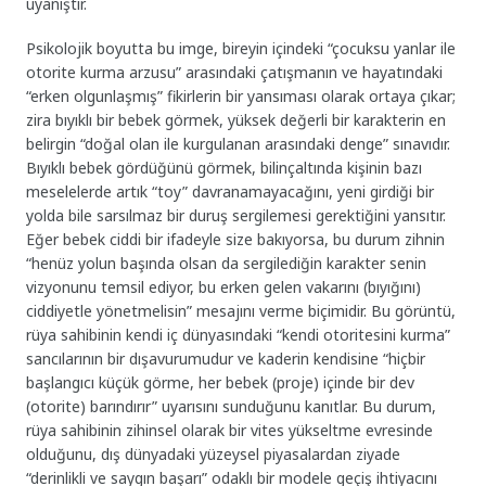
uyanıştır.
Psikolojik boyutta bu imge, bireyin içindeki “çocuksu yanlar ile
otorite kurma arzusu” arasındaki çatışmanın ve hayatındaki
“erken olgunlaşmış” fikirlerin bir yansıması olarak ortaya çıkar;
zira bıyıklı bir bebek görmek, yüksek değerli bir karakterin en
belirgin “doğal olan ile kurgulanan arasındaki denge” sınavıdır.
Bıyıklı bebek gördüğünü görmek, bilinçaltında kişinin bazı
meselelerde artık “toy” davranamayacağını, yeni girdiği bir
yolda bile sarsılmaz bir duruş sergilemesi gerektiğini yansıtır.
Eğer bebek ciddi bir ifadeyle size bakıyorsa, bu durum zihnin
“henüz yolun başında olsan da sergilediğin karakter senin
vizyonunu temsil ediyor, bu erken gelen vakarını (bıyığını)
ciddiyetle yönetmelisin” mesajını verme biçimidir. Bu görüntü,
rüya sahibinin kendi iç dünyasındaki “kendi otoritesini kurma”
sancılarının bir dışavurumudur ve kaderin kendisine “hiçbir
başlangıcı küçük görme, her bebek (proje) içinde bir dev
(otorite) barındırır” uyarısını sunduğunu kanıtlar. Bu durum,
rüya sahibinin zihinsel olarak bir vites yükseltme evresinde
olduğunu, dış dünyadaki yüzeysel piyasalardan ziyade
“derinlikli ve saygın başarı” odaklı bir modele geçiş ihtiyacını