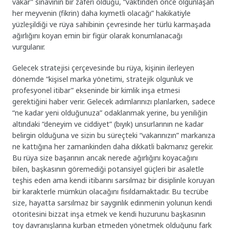
vakar” sınavının bir zaferi olduğu, “vaktinden önce olgunlaşan
her meyvenin (fikrin) daha kıymetli olacağı” hakikatiyle
yüzleşildiği ve rüya sahibinin çevresinde her türlü karmaşada
ağırlığını koyan emin bir figür olarak konumlanacağı
vurgulanır.
Gelecek stratejisi çerçevesinde bu rüya, kişinin ilerleyen
dönemde “kişisel marka yönetimi, stratejik olgunluk ve
profesyonel itibar” ekseninde bir kimlik inşa etmesi
gerektiğini haber verir. Gelecek adımlarınızı planlarken, sadece
“ne kadar yeni olduğunuza” odaklanmak yerine, bu yeniliğin
altındaki “deneyim ve ciddiyet” (bıyık) unsurlarının ne kadar
belirgin olduğuna ve sizin bu süreçteki “vakarınızın” markanıza
ne kattığına her zamankinden daha dikkatli bakmanız gerekir.
Bu rüya size başarının ancak nerede ağırlığını koyacağını
bilen, başkasının göremediği potansiyel güçleri bir asaletle
teşhis eden ama kendi itibarını sarsılmaz bir disiplinle koruyan
bir karakterle mümkün olacağını fısıldamaktadır. Bu tecrübe
size, hayatta sarsılmaz bir saygınlık edinmenin yolunun kendi
otoritesini bizzat inşa etmek ve kendi huzurunu başkasının
toy davranışlarına kurban etmeden yönetmek olduğunu fark