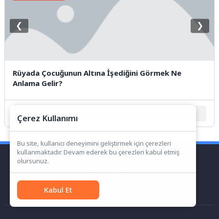
❮
❯
Rüyada Çocuğunun Altına İşediğini Görmek Ne
Anlama Gelir?
1
2
3
4
5
Çerez Kullanımı
Bu site, kullanıcı deneyimini geliştirmek için çerezleri
kullanmaktadır. Devam ederek bu çerezleri kabul etmiş
olursunuz.
Kabul Et