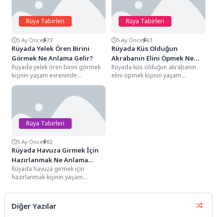
Rüya Tabirleri
Rüya Tabirleri
5 Ay Önce
73
5 Ay Önce
63
Rüyada Yelek Ören Birini
Rüyada Küs Olduğun
Görmek Ne Anlama Gelir?
Akrabanın Elini Öpmek Ne
Rüyada yelek ören birini görmek
Rüyada küs olduğun akrabanın
Anlama Gelir?
kişinin yaşam evreninde
elini öpmek kişinin yaşam
sarsılmaz sandığı hazırlık
evreninde sarsılmaz sandığı
süreçlerinin, ilmik ilmik işlenen...
dargınlıkların, aşılmaz görülen
gurur...
Rüya Tabirleri
5 Ay Önce
82
Rüyada Havuza Girmek İçin
Hazırlanmak Ne Anlama
Rüyada havuza girmek için
Gelir?
hazırlanmak kişinin yaşam
evreninde sarsılmaz sandığı
mevcut düzeninden daha sosyal,
kontrollü...
Diğer Yazılar