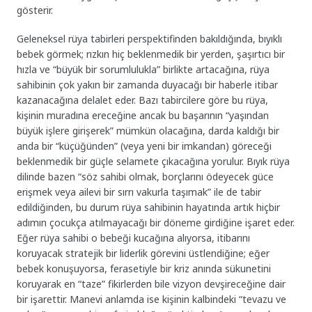
gösterir.
Geleneksel rüya tabirleri perspektifinden bakıldığında, bıyıklı
bebek görmek; rızkın hiç beklenmedik bir yerden, şaşırtıcı bir
hızla ve “büyük bir sorumlulukla” birlikte artacağına, rüya
sahibinin çok yakın bir zamanda duyacağı bir haberle itibar
kazanacağına delalet eder. Bazı tabircilere göre bu rüya,
kişinin muradına ereceğine ancak bu başarının “yaşından
büyük işlere girişerek” mümkün olacağına, darda kaldığı bir
anda bir “küçüğünden” (veya yeni bir imkandan) göreceği
beklenmedik bir güçle selamete çıkacağına yorulur. Bıyık rüya
dilinde bazen “söz sahibi olmak, borçlarını ödeyecek güce
erişmek veya ailevi bir sırrı vakurla taşımak” ile de tabir
edildiğinden, bu durum rüya sahibinin hayatında artık hiçbir
adımın çocukça atılmayacağı bir döneme girdiğine işaret eder.
Eğer rüya sahibi o bebeği kucağına alıyorsa, itibarını
koruyacak stratejik bir liderlik görevini üstlendiğine; eğer
bebek konuşuyorsa, ferasetiyle bir kriz anında sükunetini
koruyarak en “taze” fikirlerden bile vizyon devşireceğine dair
bir işarettir. Manevi anlamda ise kişinin kalbindeki “tevazu ve