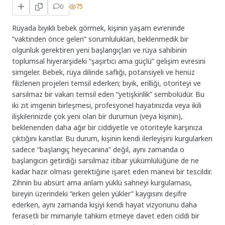
0
75
Rüyada bıyıklı bebek görmek, kişinin yaşam evreninde
“vaktinden önce gelen” sorumlulukları, beklenmedik bir
olgunluk gerektiren yeni başlangıçları ve rüya sahibinin
toplumsal hiyerarşideki “şaşırtıcı ama güçlü” gelişim evresini
simgeler. Bebek, rüya dilinde saflığı, potansiyeli ve henüz
filizlenen projeleri temsil ederken; bıyık, erilliği, otoriteyi ve
sarsılmaz bir vakarı temsil eden “yetişkinlik” sembolüdür. Bu
iki zıt imgenin birleşmesi, profesyonel hayatınızda veya ikili
ilişkilerinizde çok yeni olan bir durumun (veya kişinin),
beklenenden daha ağır bir ciddiyetle ve otoriteyle karşınıza
çıktığını kanıtlar. Bu durum, kişinin kendi ilerleyişini kurgularken
sadece “başlangıç heyecanına” değil, aynı zamanda o
başlangıcın getirdiği sarsılmaz itibar yükümlülüğüne de ne
kadar hazır olması gerektiğine işaret eden manevi bir tescildir.
Zihnin bu absürt ama anlam yüklü sahneyi kurgulaması,
bireyin üzerindeki “erken gelen yükler” kaygısını deşifre
ederken, aynı zamanda kişiyi kendi hayat vizyonunu daha
ferasetli bir mimariyle tahkim etmeye davet eden ciddi bir