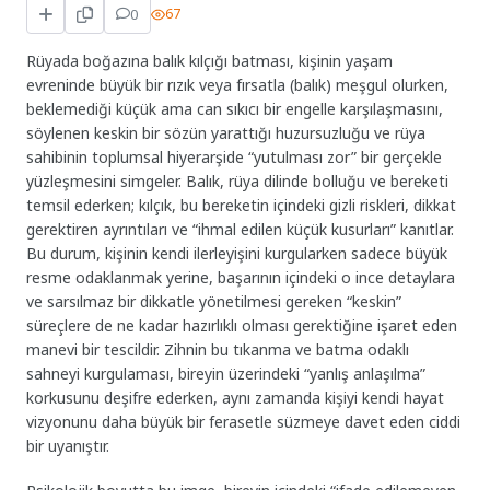
0
67
Rüyada boğazına balık kılçığı batması, kişinin yaşam
evreninde büyük bir rızık veya fırsatla (balık) meşgul olurken,
beklemediği küçük ama can sıkıcı bir engelle karşılaşmasını,
söylenen keskin bir sözün yarattığı huzursuzluğu ve rüya
sahibinin toplumsal hiyerarşide “yutulması zor” bir gerçekle
yüzleşmesini simgeler. Balık, rüya dilinde bolluğu ve bereketi
temsil ederken; kılçık, bu bereketin içindeki gizli riskleri, dikkat
gerektiren ayrıntıları ve “ihmal edilen küçük kusurları” kanıtlar.
Bu durum, kişinin kendi ilerleyişini kurgularken sadece büyük
resme odaklanmak yerine, başarının içindeki o ince detaylara
ve sarsılmaz bir dikkatle yönetilmesi gereken “keskin”
süreçlere de ne kadar hazırlıklı olması gerektiğine işaret eden
manevi bir tescildir. Zihnin bu tıkanma ve batma odaklı
sahneyi kurgulaması, bireyin üzerindeki “yanlış anlaşılma”
korkusunu deşifre ederken, aynı zamanda kişiyi kendi hayat
vizyonunu daha büyük bir ferasetle süzmeye davet eden ciddi
bir uyanıştır.