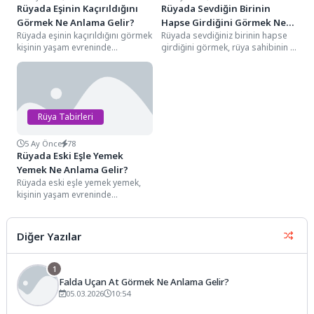
Rüyada Eşinin Kaçırıldığını
Rüyada Sevdiğin Birinin
Görmek Ne Anlama Gelir?
Hapse Girdiğini Görmek Ne
Rüyada eşinin kaçırıldığını görmek
Rüyada sevdiğiniz birinin hapse
Anlama Gelir?
kişinin yaşam evreninde
girdiğini görmek, rüya sahibinin o
sarsılmaz sandığı en temel
kişiye karşı duyduğu derin kaygıyı,
aidiyet bağlarının ve hane...
onun...
Rüya Tabirleri
5 Ay Önce
78
Rüyada Eski Eşle Yemek
Yemek Ne Anlama Gelir?
Rüyada eski eşle yemek yemek,
kişinin yaşam evreninde
sarsılmaz sandığı "paylaşım, rızık
ve sosyal miras"...
Diğer Yazılar
1
Falda Uçan At Görmek Ne Anlama Gelir?
05.03.2026
10:54