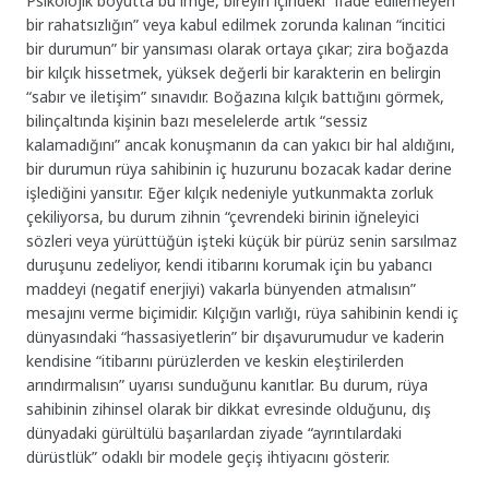
Psikolojik boyutta bu imge, bireyin içindeki “ifade edilemeyen
bir rahatsızlığın” veya kabul edilmek zorunda kalınan “incitici
bir durumun” bir yansıması olarak ortaya çıkar; zira boğazda
bir kılçık hissetmek, yüksek değerli bir karakterin en belirgin
“sabır ve iletişim” sınavıdır. Boğazına kılçık battığını görmek,
bilinçaltında kişinin bazı meselelerde artık “sessiz
kalamadığını” ancak konuşmanın da can yakıcı bir hal aldığını,
bir durumun rüya sahibinin iç huzurunu bozacak kadar derine
işlediğini yansıtır. Eğer kılçık nedeniyle yutkunmakta zorluk
çekiliyorsa, bu durum zihnin “çevrendeki birinin iğneleyici
sözleri veya yürüttüğün işteki küçük bir pürüz senin sarsılmaz
duruşunu zedeliyor, kendi itibarını korumak için bu yabancı
maddeyi (negatif enerjiyi) vakarla bünyenden atmalısın”
mesajını verme biçimidir. Kılçığın varlığı, rüya sahibinin kendi iç
dünyasındaki “hassasiyetlerin” bir dışavurumudur ve kaderin
kendisine “itibarını pürüzlerden ve keskin eleştirilerden
arındırmalısın” uyarısı sunduğunu kanıtlar. Bu durum, rüya
sahibinin zihinsel olarak bir dikkat evresinde olduğunu, dış
dünyadaki gürültülü başarılardan ziyade “ayrıntılardaki
dürüstlük” odaklı bir modele geçiş ihtiyacını gösterir.