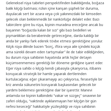
Geleneksel rüya tabirleri perspektifinden bakıldığında, boğaza
balık kılçığı batması; rızkın içine karışan şüpheli bir duruma,
duyulacak sert bir azara veya çok yakınınızdaki bir kimseden
gelecek olan beklenmedik bir nankörlüğe delalet eder. Bazı
tabircilere göre bu rüya, kişinin muradına ereceğine ancak bu
başarının “boğazda kalan bir sızı” gibi bazı bedelleri ve
pişmanlıkları da beraberinde getireceğine, darda kaldığı bir
anda bir yanlışı fark ederek tövbe etmesi gerektiğine yorulur.
Kılçık rüya dilinde bazen “borç, iftira veya aile içindeki küçük
ama sürekli devam eden tartışmalar” ile de tabir edildiğinden,
bu durum rüya sahibinin hayatında artık hiçbir detayın
küçümsenmemesi gerektiği bir döneme girdiğine işaret eder.
Eğer rüya sahibi o kılçığı kendi çabasıyla çıkarıyorsa, itibarını
koruyacak stratejik bir hamle yaparak dertlerinden
kurtulacağına; eğer çıkaramayıp acı çekiyorsa, ferasetiyle bir
kriz anında sükunetini koruyarak başkasından gelecek bir
yardımı beklemesi gerektiğine dair bir işarettir. Manevi
anlamda ise kişinin kalbindeki “vakar ve süzgeç” sınavının bir
zaferi olduğu, “vaktinde ayıklanmayan her kılçığın bir gün
nefesi keseceği” hakikatiyle yüzleşildiği ve rüya sahibinin