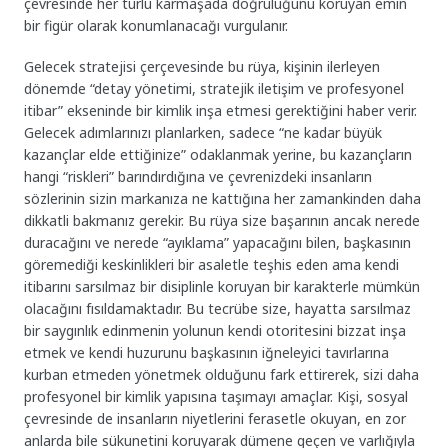
çevresinde her türlü karmaşada doğruluğunu koruyan emin
bir figür olarak konumlanacağı vurgulanır.
Gelecek stratejisi çerçevesinde bu rüya, kişinin ilerleyen
dönemde “detay yönetimi, stratejik iletişim ve profesyonel
itibar” ekseninde bir kimlik inşa etmesi gerektiğini haber verir.
Gelecek adımlarınızı planlarken, sadece “ne kadar büyük
kazançlar elde ettiğinize” odaklanmak yerine, bu kazançların
hangi “riskleri” barındırdığına ve çevrenizdeki insanların
sözlerinin sizin markanıza ne kattığına her zamankinden daha
dikkatli bakmanız gerekir. Bu rüya size başarının ancak nerede
duracağını ve nerede “ayıklama” yapacağını bilen, başkasının
göremediği keskinlikleri bir asaletle teşhis eden ama kendi
itibarını sarsılmaz bir disiplinle koruyan bir karakterle mümkün
olacağını fısıldamaktadır. Bu tecrübe size, hayatta sarsılmaz
bir saygınlık edinmenin yolunun kendi otoritesini bizzat inşa
etmek ve kendi huzurunu başkasının iğneleyici tavırlarına
kurban etmeden yönetmek olduğunu fark ettirerek, sizi daha
profesyonel bir kimlik yapısına taşımayı amaçlar. Kişi, sosyal
çevresinde de insanların niyetlerini ferasetle okuyan, en zor
anlarda bile sükunetini koruyarak dümene geçen ve varlığıyla