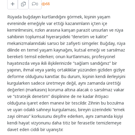
0
68
Rüyada buğdayın kurtlandığını görmek, kişinin yaşam
evreninde emeğiyle var ettiği kazanımların içten içe
kemirilmesini, rızkın arasına karışan parazit unsurları ve rüya
sahibinin toplumsal hiyerarşideki “denetim ve kalite”
mekanizmalarındaki sarsıcı bir zafiyeti simgeler. Buğday, rüya
dilinde en temel yaşam kaynağını, kutsal emeği ve sarsılmaz
bereketi temsil ederken; onun kurtlanması, profesyonel
hayatınızda veya ikili ilişkilerinizde “sağlam sandığınız” bir
yapının, ihmal veya yanlış ortaklıklar yüzünden gizliden gizliye
deforme olduğunu kanıtlar. Bu durum, kişinin kendi ilerleyişini
kurgularken sadece üretmeye değil, aynı zamanda ürettiği
değerleri (markasını) koruma altına alacak o sarsılmaz vakar
ve “stratejik denetim” disiplinine de ne kadar ihtiyacı
olduğuna işaret eden manevi bir tescildir. Zihnin bu bozulma
ve uyarı odaklı sahneyi kurgulaması, bireyin üzerindeki “emek
zayi olması” korkusunu deşifre ederken, aynı zamanda kişiyi
kendi hayat vizyonunu daha titiz bir ferasetle temizlemeye
davet eden ciddi bir uyanıştır.