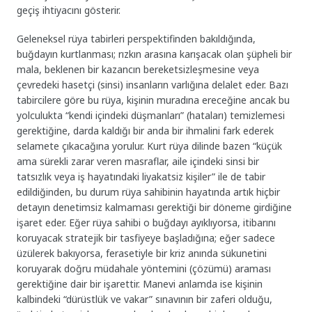
geçiş ihtiyacını gösterir.
Geleneksel rüya tabirleri perspektifinden bakıldığında,
buğdayın kurtlanması; rızkın arasına karışacak olan şüpheli bir
mala, beklenen bir kazancın bereketsizleşmesine veya
çevredeki hasetçi (sinsi) insanların varlığına delalet eder. Bazı
tabircilere göre bu rüya, kişinin muradına ereceğine ancak bu
yolculukta “kendi içindeki düşmanları” (hataları) temizlemesi
gerektiğine, darda kaldığı bir anda bir ihmalini fark ederek
selamete çıkacağına yorulur. Kurt rüya dilinde bazen “küçük
ama sürekli zarar veren masraflar, aile içindeki sinsi bir
tatsızlık veya iş hayatındaki liyakatsiz kişiler” ile de tabir
edildiğinden, bu durum rüya sahibinin hayatında artık hiçbir
detayın denetimsiz kalmaması gerektiği bir döneme girdiğine
işaret eder. Eğer rüya sahibi o buğdayı ayıklıyorsa, itibarını
koruyacak stratejik bir tasfiyeye başladığına; eğer sadece
üzülerek bakıyorsa, ferasetiyle bir kriz anında sükunetini
koruyarak doğru müdahale yöntemini (çözümü) araması
gerektiğine dair bir işarettir. Manevi anlamda ise kişinin
kalbindeki “dürüstlük ve vakar” sınavının bir zaferi olduğu,