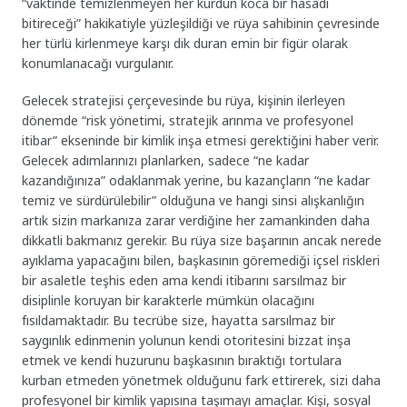
“vaktinde temizlenmeyen her kurdun koca bir hasadı
bitireceği” hakikatiyle yüzleşildiği ve rüya sahibinin çevresinde
her türlü kirlenmeye karşı dik duran emin bir figür olarak
konumlanacağı vurgulanır.
Gelecek stratejisi çerçevesinde bu rüya, kişinin ilerleyen
dönemde “risk yönetimi, stratejik arınma ve profesyonel
itibar” ekseninde bir kimlik inşa etmesi gerektiğini haber verir.
Gelecek adımlarınızı planlarken, sadece “ne kadar
kazandığınıza” odaklanmak yerine, bu kazançların “ne kadar
temiz ve sürdürülebilir” olduğuna ve hangi sinsi alışkanlığın
artık sizin markanıza zarar verdiğine her zamankinden daha
dikkatli bakmanız gerekir. Bu rüya size başarının ancak nerede
ayıklama yapacağını bilen, başkasının göremediği içsel riskleri
bir asaletle teşhis eden ama kendi itibarını sarsılmaz bir
disiplinle koruyan bir karakterle mümkün olacağını
fısıldamaktadır. Bu tecrübe size, hayatta sarsılmaz bir
saygınlık edinmenin yolunun kendi otoritesini bizzat inşa
etmek ve kendi huzurunu başkasının bıraktığı tortulara
kurban etmeden yönetmek olduğunu fark ettirerek, sizi daha
profesyonel bir kimlik yapısına taşımayı amaçlar. Kişi, sosyal