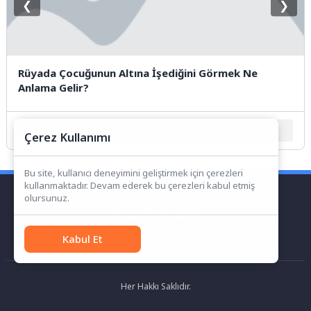
❮
❯
Rüyada Çocuğunun Altına İşediğini Görmek Ne
Anlama Gelir?
1
2
3
4
5
Çerez Kullanımı
Bu site, kullanıcı deneyimini geliştirmek için çerezleri
kullanmaktadır. Devam ederek bu çerezleri kabul etmiş
olursunuz.
Kabul Et
Her Hakkı Saklıdır.