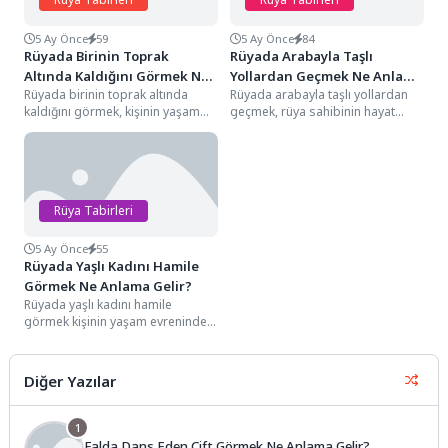
5 Ay Önce
59
5 Ay Önce
84
Rüyada Birinin Toprak
Rüyada Arabayla Taşlı
Altında Kaldığını Görmek Ne
Yollardan Geçmek Ne Anlama
Rüyada birinin toprak altında
Rüyada arabayla taşlı yollardan
Anlama Gelir?
Gelir?
kaldığını görmek, kişinin yaşam
geçmek, rüya sahibinin hayat
evreninde köklü bir değişimin, bir
yolculuğunda konfor alanından
müttefikin yaşadığı...
çıktığını, hedeflerine ulaşmak
için...
Rüya Tabirleri
5 Ay Önce
55
Rüyada Yaşlı Kadını Hamile
Görmek Ne Anlama Gelir?
Rüyada yaşlı kadını hamile
görmek kişinin yaşam evreninde
sarsılmaz sandığı "vakti geçmiş"
ihtimallerin, imkansız görülen...
Diğer Yazılar
1
Falda Dans Eden Çift Görmek Ne Anlama Gelir?