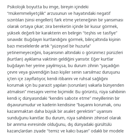
Psikolojik boyutta bu imge, bireyin içindeki
“mükemmeliyetçilik” arzusunun ve hayatındaki negatif
sızıntıları (sinsi engelleri) fark etme yeteneğinin bir yansıması
olarak ortaya çıkar; zira bereketin içinde bir kusur görmek,
yüksek değerli bir karakterin en belirgin “teşhis ve tasfiye”
sınavıdır. Buğdayın kurtlandığını görmek, bilinçaltında kişinin
bazı meselelerde artık “yüzeysel bir huzurla”
yetinemeyeceğini, başarısının altındaki o görünmez pürüzleri
(kurtları) ayıklama vaktinin geldiğini yansıtır. Eğer kurtlar
buğdayın her yerine yayılmışsa, bu durum zihnin “yaşadığın
çevre veya güvendiğin bazı kişiler senin sarsılmaz duruşunu
içten içe zayıflatıyor, kendi itibarını ve ruhsal sağlığını
korumak için bu parazit yapıları (sorunları) vakarla bünyenden
atmalısın” mesajını verme biçimidir. Bu görüntü, rüya sahibinin
kendi iç dünyasındaki “kendini sabote etme” meyillerinin bir
dışavurumudur ve kaderin kendisine “başarını korumak, onu
kazanmaktan daha büyük bir asalet gerektirir” uyarısını
sunduğunu kanıtlar. Bu durum, rüya sahibinin zihinsel olarak
bir arınma evresinde olduğunu, dış dünyadaki gürültülü
kazançlardan ziyade “temiz ve kalıcı başarı” odaklı bir modele