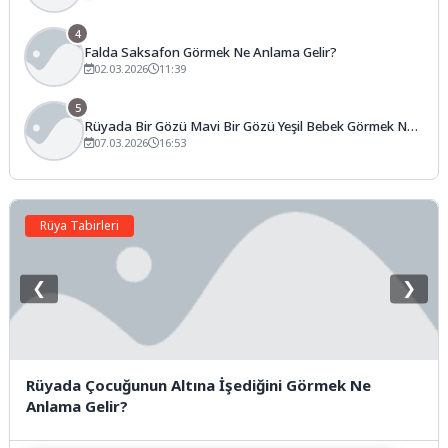
4
Falda Saksafon Görmek Ne Anlama Gelir?
02.03.2026
11:39
5
Rüyada Bir Gözü Mavi Bir Gözü Yeşil Bebek Görmek Ne
Anlama Gelir?
07.03.2026
16:53
Rüya Tabirleri
❮
❯
Rüyada Çocuğunun Altına İşediğini Görmek Ne
Anlama Gelir?