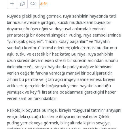
0
64
Rüyada çilekli puding görmek, rüya sahibinin hayatında tatlı
bir huzur evresine girdiğini, küçük mutlulukların büyük bir
doyuma dönüşeceğini ve duygusal anlamda kendisini
şımartacağı bir dönemi simgeler. Puding, rüya sembolizminde
“yumuşak geçişleri”, “hazmı kolay başarıları” ve “hayatın
sunduğu konforu” temsil ederken; çilek aroması bu duruma
aşk, tutku ve estetik bir haz katar. Bu rüya, rüya sahibinin
uzun süredir devam eden stresli bir sürecin ardından ruhunu
dinlendireceği, sosyal hayatında parlayacağı ve kendisine
verilen değerin farkına varacağı manevi bir ödül işaretidir.
Zihnin bu pembe ve iştah açıcı imgeyi sahnelemesi, bireyin
artık sert gerçeklerle boğuşmak yerine hayatın sunduğu
yumuşak ve keyifli fırsatlara odaklanması gerektiğini haber
veren zarif bir farkındalıktır.
Psikolojik boyutta bu imge, bireyin “duygusal tatmin” arayışını
ve içindeki çocuğu besleme ihtiyacını temsil eder. Çilekli
puding yemek veya görmek, bilinçaltında kişinin sevgiye,