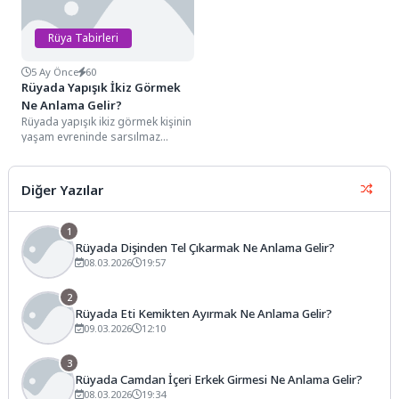
Rüya Tabirleri
5 Ay Önce
60
Rüyada Yapışık İkiz Görmek
Ne Anlama Gelir?
Rüyada yapışık ikiz görmek kişinin
yaşam evreninde sarsılmaz
sandığı bağımlılıkların,
ayrıştırılması güç olan karmaşık
ilişkilerin...
Diğer Yazılar
1
Rüyada Dişinden Tel Çıkarmak Ne Anlama Gelir?
08.03.2026
19:57
2
Rüyada Eti Kemikten Ayırmak Ne Anlama Gelir?
09.03.2026
12:10
3
Rüyada Camdan İçeri Erkek Girmesi Ne Anlama Gelir?
08.03.2026
19:34