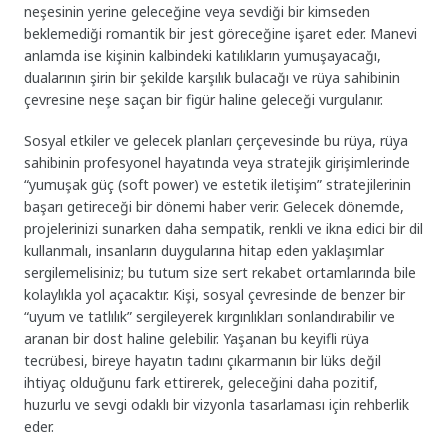
neşesinin yerine geleceğine veya sevdiği bir kimseden
beklemediği romantik bir jest göreceğine işaret eder. Manevi
anlamda ise kişinin kalbindeki katılıkların yumuşayacağı,
dualarının şirin bir şekilde karşılık bulacağı ve rüya sahibinin
çevresine neşe saçan bir figür haline geleceği vurgulanır.
Sosyal etkiler ve gelecek planları çerçevesinde bu rüya, rüya
sahibinin profesyonel hayatında veya stratejik girişimlerinde
“yumuşak güç (soft power) ve estetik iletişim” stratejilerinin
başarı getireceği bir dönemi haber verir. Gelecek dönemde,
projelerinizi sunarken daha sempatik, renkli ve ikna edici bir dil
kullanmalı, insanların duygularına hitap eden yaklaşımlar
sergilemelisiniz; bu tutum size sert rekabet ortamlarında bile
kolaylıkla yol açacaktır. Kişi, sosyal çevresinde de benzer bir
“uyum ve tatlılık” sergileyerek kırgınlıkları sonlandırabilir ve
aranan bir dost haline gelebilir. Yaşanan bu keyifli rüya
tecrübesi, bireye hayatın tadını çıkarmanın bir lüks değil
ihtiyaç olduğunu fark ettirerek, geleceğini daha pozitif,
huzurlu ve sevgi odaklı bir vizyonla tasarlaması için rehberlik
eder.