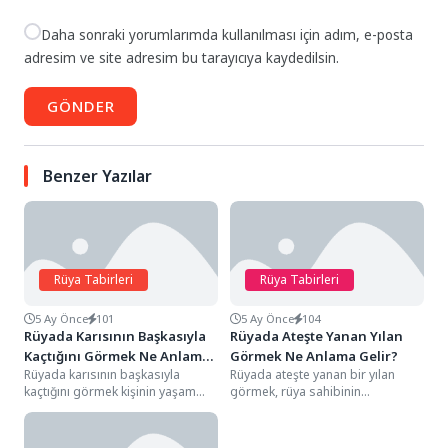
Daha sonraki yorumlarımda kullanılması için adım, e-posta
adresim ve site adresim bu tarayıcıya kaydedilsin.
GÖNDER
Benzer Yazılar
Rüya Tabirleri
Rüya Tabirleri
5 Ay Önce
101
5 Ay Önce
104
Rüyada Karısının Başkasıyla
Rüyada Ateşte Yanan Yılan
Kaçtığını Görmek Ne Anlama
Görmek Ne Anlama Gelir?
Rüyada karısının başkasıyla
Rüyada ateşte yanan bir yılan
Gelir?
kaçtığını görmek kişinin yaşam
görmek, rüya sahibinin
evreninde sarsılmaz sandığı en
hayatındaki sinsi bir düşmanlığın,
mahrem güven bağlarının ve...
kötü niyetli bir...