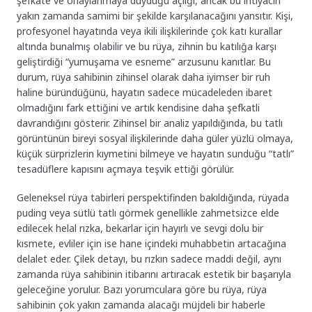
şefkate ve onaylanmaya duyduğu açlığı, ancak bu ihtiyacın
yakın zamanda samimi bir şekilde karşılanacağını yansıtır. Kişi,
profesyonel hayatında veya ikili ilişkilerinde çok katı kurallar
altında bunalmış olabilir ve bu rüya, zihnin bu katılığa karşı
geliştirdiği “yumuşama ve esneme” arzusunu kanıtlar. Bu
durum, rüya sahibinin zihinsel olarak daha iyimser bir ruh
haline büründüğünü, hayatın sadece mücadeleden ibaret
olmadığını fark ettiğini ve artık kendisine daha şefkatli
davrandığını gösterir. Zihinsel bir analiz yapıldığında, bu tatlı
görüntünün bireyi sosyal ilişkilerinde daha güler yüzlü olmaya,
küçük sürprizlerin kıymetini bilmeye ve hayatın sunduğu “tatlı”
tesadüflere kapısını açmaya teşvik ettiği görülür.
Geleneksel rüya tabirleri perspektifinden bakıldığında, rüyada
puding veya sütlü tatlı görmek genellikle zahmetsizce elde
edilecek helal rızka, bekarlar için hayırlı ve sevgi dolu bir
kısmete, evliler için ise hane içindeki muhabbetin artacağına
delalet eder. Çilek detayı, bu rızkın sadece maddi değil, aynı
zamanda rüya sahibinin itibarını artıracak estetik bir başarıyla
geleceğine yorulur. Bazı yorumculara göre bu rüya, rüya
sahibinin çok yakın zamanda alacağı müjdeli bir haberle