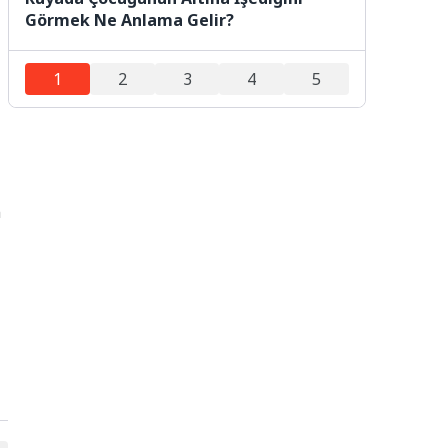
Görmek Ne Anlama Gelir?
1
2
3
4
5
n