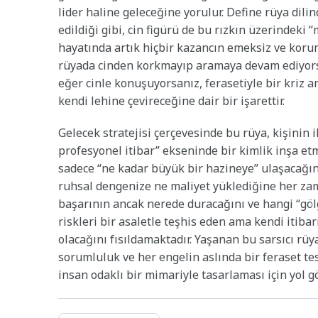
lider haline geleceğine yorulur. Define rüya dilin
edildiği gibi, cin figürü de bu rızkın üzerindeki
hayatında artık hiçbir kazancın emeksiz ve koru
rüyada cinden korkmayıp aramaya devam ediyorsanı
eğer cinle konuşuyorsanız, ferasetiyle bir kriz 
kendi lehine çevireceğine dair bir işarettir.
Gelecek stratejisi çerçevesinde bu rüya, kişinin 
profesyonel itibar” ekseninde bir kimlik inşa et
sadece “ne kadar büyük bir hazineye” ulaşacağı
ruhsal dengenize ne maliyet yüklediğine her za
başarının ancak nerede duracağını ve hangi “göl
riskleri bir asaletle teşhis eden ama kendi itib
olacağını fısıldamaktadır. Yaşanan bu sarsıcı rüy
sorumluluk ve her engelin aslında bir feraset te
insan odaklı bir mimariyle tasarlaması için yol gö