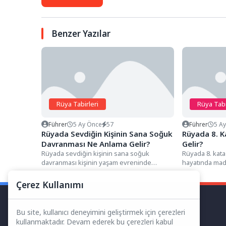
Benzer Yazılar
Rüya Tabirleri
Rüya Tabi
Führer
5 Ay Önce
57
Führer
5 A
Rüyada Sevdiğin Kişinin Sana Soğuk
Rüyada 8. 
Davranması Ne Anlama Gelir?
Gelir?
Rüyada sevdiğin kişinin sana soğuk
Rüyada 8. kata
davranması kişinin yaşam evreninde
hayatında mad
sarsılmaz sandığı duygusal güvenliğinin,
evresine girdiği
ikili ilişkilerindeki...
Çerez Kullanımı
Bu site, kullanıcı deneyimini geliştirmek için çerezleri
kullanmaktadır. Devam ederek bu çerezleri kabul