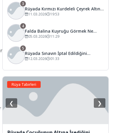
3
Rüyada Kırmızı Kurdeleli Çeyrek Altın
Görmek Ne Anlama Gelir?
11.03.2026
19:53
4
Falda Balina Kuyruğu Görmek Ne
Anlama Gelir?
05.03.2026
11:29
5
ur
Rüyada Sınavın İptal Edildiğini
Görmek Ne Anlama Gelir?
12.03.2026
01:33
Rüya Tabirleri
❮
❯
r
Rüyada Çocuğunun Altına İşediğini