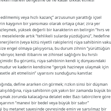
ereken manevi dengesine de ne kadar dikkat etmesi
 edilmemiş veya hızlı kazanç” arzusunun yarattığı içsel
 kaygının bir yansıması olarak ortaya çıkar; zira yer
üzleşmek, yüksek değerli bir karakterin en belirgin “hırs ve
azı meselelerde artık “tehlikeli sularda yüzdüğünü”, hedefine
enerjilerin (veya kötü niyetli rakiplerin) rüya sahibinin vak
 size engel olmaya çalışıyorsa, bu durum zihnin “yürüttüğün
ırıyor, kendi itibarını ve zihinsel sağlığını bu hırslı
imidir. Bu görüntü, rüya sahibinin kendi iç dünyasındaki
rumudur ve kaderin kendisine “gerçek hazineye ulaşmak için
rasetle alt etmelisin” uyarısını sunduğunu kanıtlar.
ığında, define ararken cin görmek; rızkın sinsi bir düşman
alışıldığına, rüya sahibinin çok yakın bir zamanda büyük bi
şmak zorunda kalacağına delalet eder. Bazı tabircilere göre
şarının “manevi bir bedel veya büyük bir sabır”
eği bu metanet sayesinde çevresinde emin ve sarsılmaz bir