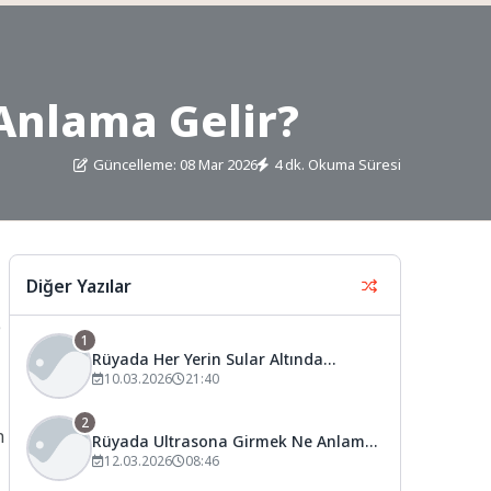
Anlama Gelir?
Güncelleme: 08 Mar 2026
4 dk. Okuma Süresi
Diğer Yazılar
e
1
Rüyada Her Yerin Sular Altında
Kaldığını Görmek Ne Anlama Gelir?
10.03.2026
21:40
2
n
Rüyada Ultrasona Girmek Ne Anlama
Gelir?
12.03.2026
08:46