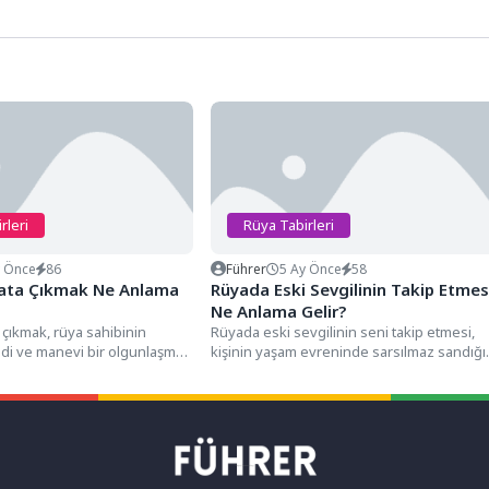
rleri
Rüya Tabirleri
y Önce
86
Führer
5 Ay Önce
58
Kata Çıkmak Ne Anlama
Rüyada Eski Sevgilinin Takip Etmes
Ne Anlama Gelir?
 çıkmak, rüya sahibinin
Rüyada eski sevgilinin seni takip etmesi,
di ve manevi bir olgunlaşma
kişinin yaşam evreninde sarsılmaz sandığı
ni, sabırla...
geçmişteki bir bağın, henüz...