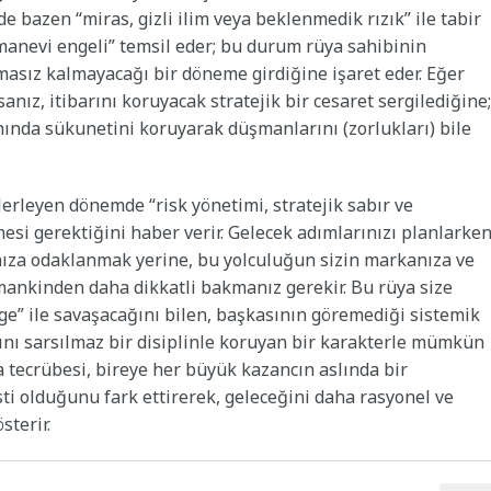
de bazen “miras, gizli ilim veya beklenmedik rızık” ile tabir
 “manevi engeli” temsil eder; bu durum rüya sahibinin
masız kalmayacağı bir döneme girdiğine işaret eder. Eğer
z, itibarını koruyacak stratejik bir cesaret sergilediğine;
anında sükunetini koruyarak düşmanlarını (zorlukları) bile
ilerleyen dönemde “risk yönetimi, stratejik sabır ve
mesi gerektiğini haber verir. Gelecek adımlarınızı planlarke
nıza odaklanmak yerine, bu yolculuğun sizin markanıza ve
mankinden daha dikkatli bakmanız gerekir. Bu rüya size
ge” ile savaşacağını bilen, başkasının göremediği sistemik
arını sarsılmaz bir disiplinle koruyan bir karakterle mümkün
a tecrübesi, bireye her büyük kazancın aslında bir
sti olduğunu fark ettirerek, geleceğini daha rasyonel ve
sterir.