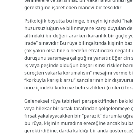
tehlikelere ve sarsılmaz bir vakarla koruması g
gerektiğine işaret eden manevi bir tescildir.
Psikolojik boyutta bu imge, bireyin içindeki “hak
huzursuzluğun ve bilinmeyene karşı duyulan derin
altındaki bir değeri ararken karanlık bir güçle y
irade” sınavıdır. Bu rüya bilinçaltında kişinin b
çok yakın olsa bile o hedefin etrafındaki negatif 
duruşunu sarsmaya çalıştığını yansıtır. Eğer cin
iş veya peşinde olduğun başarı sinsi riskler barınd
süreçten vakarla korumalısın” mesajını verme biç
“korkuyla karışık arzu” sancılarının bir dışavu
önce içindeki korku ve belirsizlikleri (cinleri) fe
Geleneksel rüya tabirleri perspektifinden bakıld
veya hilekar bir ortak tarafından gölgelenmeye ç
fırsat yakalayacakken bir “parazit” durumla uğra
bu rüya, kişinin muradına ereceğine ancak bu ba
gerektirdiğine, darda kaldığı bir anda gösterec