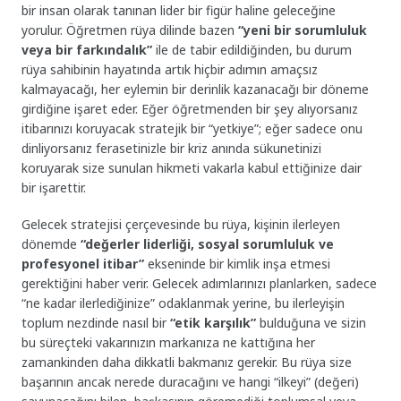
bir insan olarak tanınan lider bir figür haline geleceğine
yorulur. Öğretmen rüya dilinde bazen
“yeni bir sorumluluk
veya bir farkındalık”
ile de tabir edildiğinden, bu durum
rüya sahibinin hayatında artık hiçbir adımın amaçsız
kalmayacağı, her eylemin bir derinlik kazanacağı bir döneme
girdiğine işaret eder. Eğer öğretmenden bir şey alıyorsanız
itibarınızı koruyacak stratejik bir “yetkiye”; eğer sadece onu
dinliyorsanız ferasetinizle bir kriz anında sükunetinizi
koruyarak size sunulan hikmeti vakarla kabul ettiğinize dair
bir işarettir.
Gelecek stratejisi çerçevesinde bu rüya, kişinin ilerleyen
dönemde
“değerler liderliği, sosyal sorumluluk ve
profesyonel itibar”
ekseninde bir kimlik inşa etmesi
gerektiğini haber verir. Gelecek adımlarınızı planlarken, sadece
“ne kadar ilerlediğinize” odaklanmak yerine, bu ilerleyişin
toplum nezdinde nasıl bir
“etik karşılık”
bulduğuna ve sizin
bu süreçteki vakarınızın markanıza ne kattığına her
zamankinden daha dikkatli bakmanız gerekir. Bu rüya size
başarının ancak nerede duracağını ve hangi “ilkeyi” (değeri)