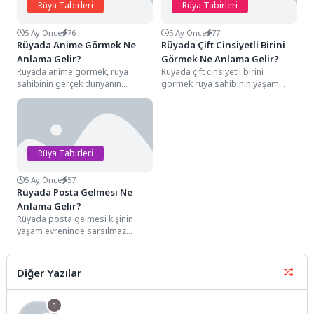
Rüya Tabirleri
Rüya Tabirleri
5 Ay Önce
76
5 Ay Önce
77
Rüyada Anime Görmek Ne
Rüyada Çift Cinsiyetli Birini
Anlama Gelir?
Görmek Ne Anlama Gelir?
Rüyada anime görmek, rüya
Rüyada çift cinsiyetli birini
sahibinin gerçek dünyanın
görmek rüya sahibinin yaşam
sınırlarından sıkıldığını, hayal
evreninde sarsılmaz sandığı
gücünün zirveye ulaştığı bir
kimlik tanımlarının, zıtlıklar
dönemden...
arasındaki...
Rüya Tabirleri
5 Ay Önce
57
Rüyada Posta Gelmesi Ne
Anlama Gelir?
Rüyada posta gelmesi kişinin
yaşam evreninde sarsılmaz
sandığı haberleşme ağının,
beklediği yanıtların ve hayatındaki
bilgi...
Diğer Yazılar
1