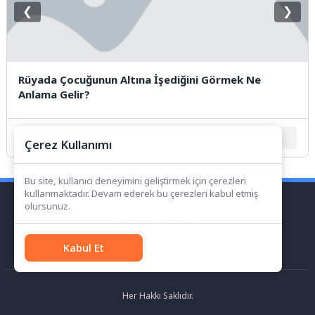
❮
❯
Rüyada Çocuğunun Altına İşediğini Görmek Ne
Anlama Gelir?
1
2
3
4
5
Çerez Kullanımı
Bu site, kullanıcı deneyimini geliştirmek için çerezleri
kullanmaktadır. Devam ederek bu çerezleri kabul etmiş
olursunuz.
Kabul Et
Her Hakkı Saklıdır.