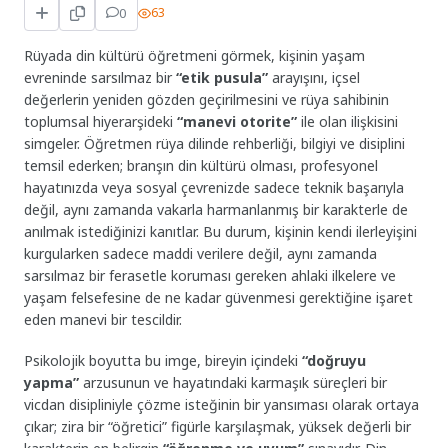
0
63
Rüyada din kültürü öğretmeni görmek, kişinin yaşam
evreninde sarsılmaz bir
“etik pusula”
arayışını, içsel
değerlerin yeniden gözden geçirilmesini ve rüya sahibinin
toplumsal hiyerarşideki
“manevi otorite”
ile olan ilişkisini
simgeler. Öğretmen rüya dilinde rehberliği, bilgiyi ve disiplini
temsil ederken; branşın din kültürü olması, profesyonel
hayatınızda veya sosyal çevrenizde sadece teknik başarıyla
değil, aynı zamanda vakarla harmanlanmış bir karakterle de
anılmak istediğinizi kanıtlar. Bu durum, kişinin kendi ilerleyişini
kurgularken sadece maddi verilere değil, aynı zamanda
sarsılmaz bir ferasetle koruması gereken ahlaki ilkelere ve
yaşam felsefesine de ne kadar güvenmesi gerektiğine işaret
eden manevi bir tescildir.
Psikolojik boyutta bu imge, bireyin içindeki
“doğruyu
yapma”
arzusunun ve hayatındaki karmaşık süreçleri bir
vicdan disipliniyle çözme isteğinin bir yansıması olarak ortaya
çıkar; zira bir “öğretici” figürle karşılaşmak, yüksek değerli bir