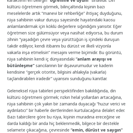
karakterin en belirgin
“öğrenme ve uyum”
sınavıdır. Din
kültürü öğretmeni görmek, bilinçaltında kişinin bazı
meselelerde artık “manevi bir rehberliğe” ihtiyaç duyduğunu,
rüya sahibinin vakur duruşu sayesinde hayatındaki kaosu
anlamlandırmak için köklü değerlere sığındığını yansıtır. Eğer
öğretmen size gülümsüyor veya nasihat ediyorsa, bu durum
zihnin “yaşadığın çevre veya yürüttüğün iş içindeki duruşun
takdir ediliyor, kendi itibarını bu dürüst ve ilkeli vizyonla
vakarla inşa etmelisin” mesajını verme biçimidir. Bu görüntü,
rüya sahibinin kendi iç dünyasındaki
“anlam arayışı ve
bütünleşme”
sancılarının bir dışavurumudur ve kaderin
kendisine “gerçek otorite, bilgisini ahlakıyla (vakarla)
taçlandırabilen iradedir” uyarısını sunduğunu kanıtlar.
Geleneksel rüya tabirleri perspektifinden bakıldığında, din
kültürü öğretmeni görmek; rızkın helal yollardan artacağına,
rüya sahibinin çok yakın bir zamanda duyacağı “huzur verici ve
aydınlatıcı” bir haberle dertlerinden kurtulacağına delalet eder.
Bazı tabircilere göre bu rüya, kişinin muradına ereceğine ve
darda kaldığı bir anda hiç beklenmedik, bilgece bir destekle
selamete çıkacağına, çevresinde
“emin, dürüst ve saygın”