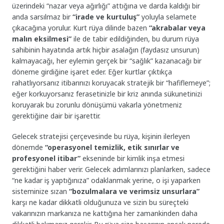
üzerindeki “nazar veya ağırlığı” attığına ve darda kaldığı bir
anda sarsılmaz bir
“irade ve kurtuluş”
yoluyla selamete
çıkacağına yorulur. Kurt rüya dilinde bazen
“akrabalar veya
malın eksilmesi”
ile de tabir edildiğinden, bu durum rüya
sahibinin hayatında artık hiçbir asalağın (faydasız unsurun)
kalmayacağı, her eylemin gerçek bir “sağlık” kazanacağı bir
döneme girdiğine işaret eder. Eğer kurtlar çıktıkça
rahatlıyorsanız itibarınızı koruyacak stratejik bir “hafiflemeye”;
eğer korkuyorsanız ferasetinizle bir kriz anında sükunetinizi
koruyarak bu zorunlu dönüşümü vakarla yönetmeniz
gerektiğine dair bir işarettir.
Gelecek stratejisi çerçevesinde bu rüya, kişinin ilerleyen
dönemde
“operasyonel temizlik, etik sınırlar ve
profesyonel itibar”
ekseninde bir kimlik inşa etmesi
gerektiğini haber verir. Gelecek adımlarınızı planlarken, sadece
“ne kadar iş yaptığınıza” odaklanmak yerine, o işi yaparken
sisteminize sızan
“bozulmalara ve verimsiz unsurlara”
karşı ne kadar dikkatli olduğunuza ve sizin bu süreçteki
vakarınızın markanıza ne kattığına her zamankinden daha