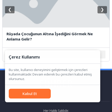
❮
❯
Rüyada Çocuğunun Altına İşediğini Görmek Ne
Anlama Gelir?
1
2
3
4
5
Çerez Kullanımı
Bu site, kullanıcı deneyimini geliştirmek için çerezleri
kullanmaktadır. Devam ederek bu çerezleri kabul etmiş
olursunuz.
Kabul Et
Her Hakkı Saklıdır.