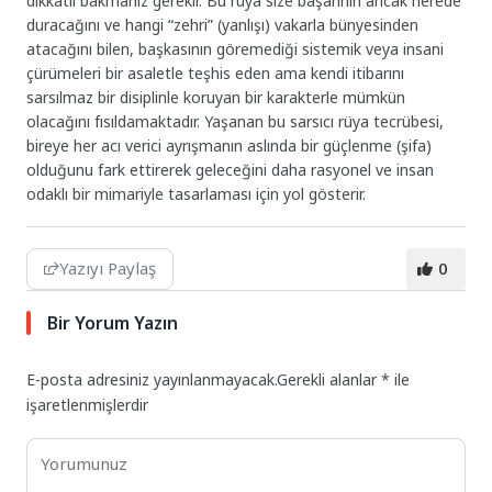
dikkatli bakmanız gerekir. Bu rüya size başarının ancak nerede
duracağını ve hangi “zehri” (yanlışı) vakarla bünyesinden
atacağını bilen, başkasının göremediği sistemik veya insani
çürümeleri bir asaletle teşhis eden ama kendi itibarını
sarsılmaz bir disiplinle koruyan bir karakterle mümkün
olacağını fısıldamaktadır. Yaşanan bu sarsıcı rüya tecrübesi,
bireye her acı verici ayrışmanın aslında bir güçlenme (şifa)
olduğunu fark ettirerek geleceğini daha rasyonel ve insan
odaklı bir mimariyle tasarlaması için yol gösterir.
Yazıyı Paylaş
0
Bir Yorum Yazın
E-posta adresiniz yayınlanmayacak.
Gerekli alanlar
*
ile
işaretlenmişlerdir