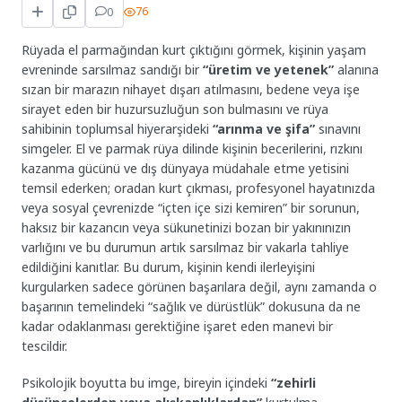
0
76
Rüyada el parmağından kurt çıktığını görmek, kişinin yaşam
evreninde sarsılmaz sandığı bir
“üretim ve yetenek”
alanına
sızan bir marazın nihayet dışarı atılmasını, bedene veya işe
sirayet eden bir huzursuzluğun son bulmasını ve rüya
sahibinin toplumsal hiyerarşideki
“arınma ve şifa”
sınavını
simgeler. El ve parmak rüya dilinde kişinin becerilerini, rızkını
kazanma gücünü ve dış dünyaya müdahale etme yetisini
temsil ederken; oradan kurt çıkması, profesyonel hayatınızda
veya sosyal çevrenizde “içten içe sizi kemiren” bir sorunun,
haksız bir kazancın veya sükunetinizi bozan bir yakınınızın
varlığını ve bu durumun artık sarsılmaz bir vakarla tahliye
edildiğini kanıtlar. Bu durum, kişinin kendi ilerleyişini
kurgularken sadece görünen başarılara değil, aynı zamanda o
başarının temelindeki “sağlık ve dürüstlük” dokusuna da ne
kadar odaklanması gerektiğine işaret eden manevi bir
tescildir.
Psikolojik boyutta bu imge, bireyin içindeki
“zehirli