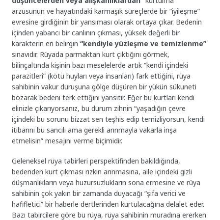
düşüncelerden veya alışkanlıklardan”
kurtulma
arzusunun ve hayatındaki karmaşık süreçlerde bir “iyileşme”
evresine girdiğinin bir yansıması olarak ortaya çıkar. Bedenin
içinden yabancı bir canlının çıkması, yüksek değerli bir
karakterin en belirgin
“kendiyle yüzleşme ve temizlenme”
sınavıdır. Rüyada parmaktan kurt çıktığını görmek,
bilinçaltında kişinin bazı meselelerde artık “kendi içindeki
parazitleri” (kötü huyları veya insanları) fark ettiğini, rüya
sahibinin vakur duruşuna gölge düşüren bir yükün sükuneti
bozarak bedeni terk ettiğini yansıtır. Eğer bu kurtları kendi
elinizle çıkarıyorsanız, bu durum zihnin “yaşadığın çevre
içindeki bu sorunu bizzat sen teşhis edip temizliyorsun, kendi
itibarını bu sancılı ama gerekli arınmayla vakarla inşa
etmelisin” mesajını verme biçimidir.
Geleneksel rüya tabirleri perspektifinden bakıldığında,
bedenden kurt çıkması rızkın arınmasına, aile içindeki gizli
düşmanlıkların veya huzursuzlukların sona ermesine ve rüya
sahibinin çok yakın bir zamanda duyacağı “şifa verici ve
hafifletici” bir haberle dertlerinden kurtulacağına delalet eder.
Bazı tabircilere göre bu rüya, rüya sahibinin muradına ererken