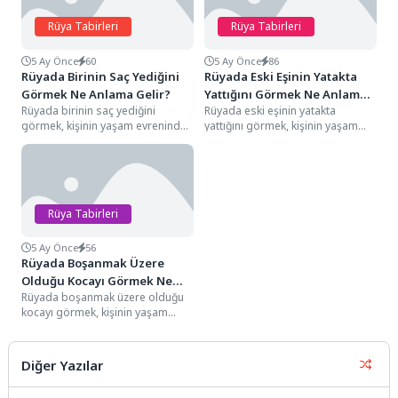
Rüya Tabirleri
Rüya Tabirleri
5 Ay Önce
60
5 Ay Önce
86
Rüyada Birinin Saç Yediğini
Rüyada Eski Eşinin Yatakta
Görmek Ne Anlama Gelir?
Yattığını Görmek Ne Anlama
Rüyada birinin saç yediğini
Rüyada eski eşinin yatakta
Gelir?
görmek, kişinin yaşam evreninde
yattığını görmek, kişinin yaşam
hazmedilmesi güç bir bilginin,
evreninde sarsılmaz sandığı
karmaşık bir duygunun...
"mahremiyet, dinlenme ve
bilinçaltındaki...
Rüya Tabirleri
5 Ay Önce
56
Rüyada Boşanmak Üzere
Olduğu Kocayı Görmek Ne
Rüyada boşanmak üzere olduğu
Anlama Gelir?
kocayı görmek, kişinin yaşam
evreninde bir "karar eşiğinde"
durduğunu, geçmişin
alışkanlıkları...
Diğer Yazılar