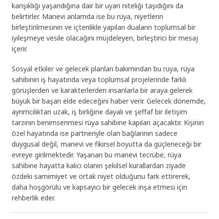
karışıklığı yaşandığına dair bir uyarı niteliği taşıdığını da
belirtirler. Manevi anlamda ise bu rüya, niyetlerin
birleştirilmesinin ve içtenlikle yapılan duaların toplumsal bir
iyileşmeye vesile olacağını müjdeleyen, birleştirici bir mesaj
içerir.
Sosyal etkiler ve gelecek planları bakımından bu rüya, rüya
sahibinin iş hayatında veya toplumsal projelerinde farklı
görüşlerden ve karakterlerden insanlarla bir araya gelerek
büyük bir başarı elde edeceğini haber verir. Gelecek dönemde,
ayrımcılıktan uzak, iş birliğine dayalı ve şeffaf bir iletişim
tarzının benimsenmesi rüya sahibine kapıları açacaktır. Kişinin
özel hayatında ise partneriyle olan bağlarının sadece
duygusal değil, manevi ve fikirsel boyutta da güçleneceği bir
evreye girilmektedir. Yaşanan bu manevi tecrübe, rüya
sahibine hayatta kalıcı olanın şekilsel kurallardan ziyade
özdeki samimiyet ve ortak niyet olduğunu fark ettirerek,
daha hoşgörülü ve kapsayıcı bir gelecek inşa etmesi için
rehberlik eder.