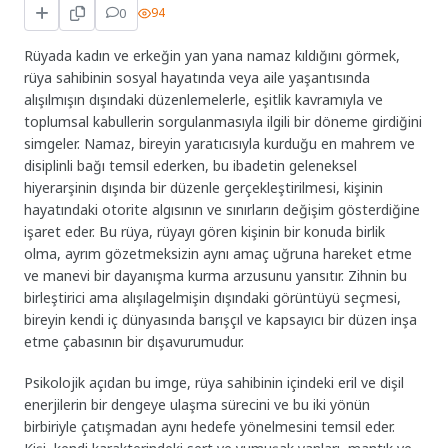
0
94
Rüyada kadın ve erkeğin yan yana namaz kıldığını görmek,
rüya sahibinin sosyal hayatında veya aile yaşantısında
alışılmışın dışındaki düzenlemelerle, eşitlik kavramıyla ve
toplumsal kabullerin sorgulanmasıyla ilgili bir döneme girdiğini
simgeler. Namaz, bireyin yaratıcısıyla kurduğu en mahrem ve
disiplinli bağı temsil ederken, bu ibadetin geleneksel
hiyerarşinin dışında bir düzenle gerçekleştirilmesi, kişinin
hayatındaki otorite algısının ve sınırların değişim gösterdiğine
işaret eder. Bu rüya, rüyayı gören kişinin bir konuda birlik
olma, ayrım gözetmeksizin aynı amaç uğruna hareket etme
ve manevi bir dayanışma kurma arzusunu yansıtır. Zihnin bu
birleştirici ama alışılagelmişin dışındaki görüntüyü seçmesi,
bireyin kendi iç dünyasında barışçıl ve kapsayıcı bir düzen inşa
etme çabasının bir dışavurumudur.
Psikolojik açıdan bu imge, rüya sahibinin içindeki eril ve dişil
enerjilerin bir dengeye ulaşma sürecini ve bu iki yönün
birbiriyle çatışmadan aynı hedefe yönelmesini temsil eder.