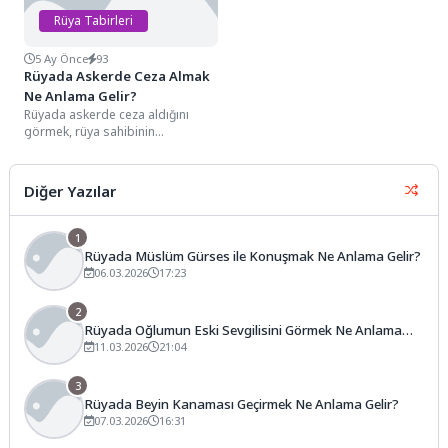
Rüya Tabirleri
5 Ay Önce
93
Rüyada Askerde Ceza Almak
Ne Anlama Gelir?
Rüyada askerde ceza aldığını
görmek, rüya sahibinin
hayatındaki disiplin, otorite ve
sorumluluklarla olan çatışmasını
veya...
Diğer Yazılar
1
Rüyada Müslüm Gürses ile Konuşmak Ne Anlama Gelir?
06.03.2026
17:23
2
Rüyada Oğlumun Eski Sevgilisini Görmek Ne Anlama
Gelir?
11.03.2026
21:04
3
Rüyada Beyin Kanaması Geçirmek Ne Anlama Gelir?
07.03.2026
16:31