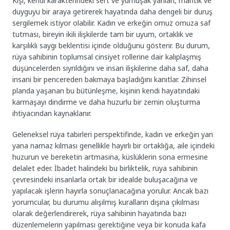
Kişi, kendi karakterindeki sert ve yumuşak yanları, mantık ve
duyguyu bir araya getirerek hayatında daha dengeli bir duruş
sergilemek istiyor olabilir. Kadın ve erkeğin omuz omuza saf
tutması, bireyin ikili ilişkilerde tam bir uyum, ortaklık ve
karşılıklı saygı beklentisi içinde olduğunu gösterir. Bu durum,
rüya sahibinin toplumsal cinsiyet rollerine dair kalıplaşmış
düşüncelerden sıyrıldığını ve insan ilişkilerine daha saf, daha
insani bir pencereden bakmaya başladığını kanıtlar. Zihinsel
planda yaşanan bu bütünleşme, kişinin kendi hayatındaki
karmaşayı dindirme ve daha huzurlu bir zemin oluşturma
ihtiyacından kaynaklanır.
Geleneksel rüya tabirleri perspektifinde, kadın ve erkeğin yan
yana namaz kılması genellikle hayırlı bir ortaklığa, aile içindeki
huzurun ve bereketin artmasına, küslüklerin sona ermesine
delalet eder. İbadet halindeki bu birliktelik, rüya sahibinin
çevresindeki insanlarla ortak bir idealde buluşacağına ve
yapılacak işlerin hayırla sonuçlanacağına yorulur. Ancak bazı
yorumcular, bu durumu alışılmış kuralların dışına çıkılması
olarak değerlendirerek, rüya sahibinin hayatında bazı
düzenlemelerin yapılması gerektiğine veya bir konuda kafa