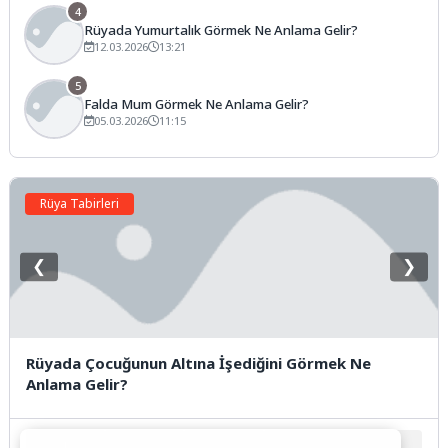
4
Rüyada Yumurtalık Görmek Ne Anlama Gelir?
12.03.2026
13:21
5
Falda Mum Görmek Ne Anlama Gelir?
05.03.2026
11:15
Rüya Tabirleri
❮
❯
Rüyada Çocuğunun Altına İşediğini Görmek Ne
Anlama Gelir?
1
2
3
4
5