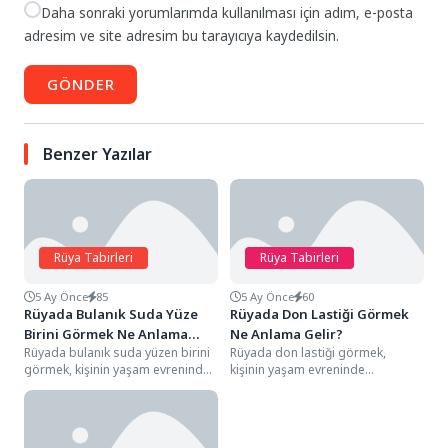
Daha sonraki yorumlarımda kullanılması için adım, e-posta
adresim ve site adresim bu tarayıcıya kaydedilsin.
GÖNDER
Benzer Yazılar
Rüya Tabirleri
Rüya Tabirleri
5 Ay Önce
85
5 Ay Önce
60
Rüyada Bulanık Suda Yüze
Rüyada Don Lastiği Görmek
Birini Görmek Ne Anlama
Ne Anlama Gelir?
Rüyada bulanık suda yüzen birini
Rüyada don lastiği görmek,
Gelir?
görmek, kişinin yaşam evreninde
kişinin yaşam evreninde
belirsizliğin hakim olduğu bir
sarsılmaz sandığı bazı "esneklik
süreci, etik...
ve kontrol" dengelerinin test...