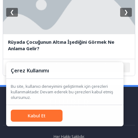
❮
❯
Rüyada Çocuğunun Altına İşediğini Görmek Ne
Anlama Gelir?
1
2
3
4
5
Çerez Kullanımı
Bu site, kullanıcı deneyimini geliştirmek için çerezleri
kullanmaktadır. Devam ederek bu çerezleri kabul etmiş
olursunuz.
Kabul Et
Her Hakkı Saklıdır.