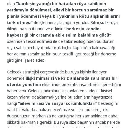
olan
“kardeşin yaptığı bir hatadan rüya sahibinin
yardımıyla dönülmesi, ailevi bir borcun sarsılmaz bir
planla ödenmesi veya bir yakınının kötü alışkanlıklarını
terk etmesi”
ile işlerinin açılacağına yorulur. Bilinçsizlik rüya
dilinde bazen itibarın ve etkinin
“herkesin kendini
kaybettiği bir ortamda akl-ı selim kalabilme gücü”
üzerinden tescil edilmesi ile de tabir edildiğinden bu durum
rüya sahibinin hayatında artık hiçbir kapalılığın kalmayacağı
her adımın sarsılmaz bir “şuur tescili” getireceği bir döneme
girdiğine işaret eder.
Gelecek stratejisi çerçevesinde bu rüya kişinin ilerleyen
dönemde
ilişki mimarisi ve kriz anlarında sarsılmaz bir
otorite yönetimi
ekseninde bir kimlik inşa etmesi gerektiğini
haber verir. Gelecek adımlarınızı planlarken sadece “kişisel
kazanımlara” odaklanmak yerine bu adımların hayatınızda
hangi
“ailevi mirası ve sosyal sorumlulukları”
beslediğini
nasıl bir vakarla analiz edeceğinize ve sizin bu süreçteki
duruşunuzun markanıza ne kattığına her zamankinden daha
dikkatli bakmanız gerekir. Bu rüya size başarının ancak nerede