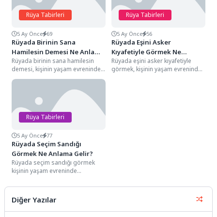
Rüya Tabirleri
Rüya Tabirleri
5 Ay Önce
69
5 Ay Önce
56
Rüyada Birinin Sana
Rüyada Eşini Asker
Hamilesin Demesi Ne Anlama
Kıyafetiyle Görmek Ne
Rüyada birinin sana hamilesin
Rüyada eşini asker kıyafetiyle
Gelir?
Anlama Gelir?
demesi, kişinin yaşam evreninde
görmek, kişinin yaşam evreninde
henüz filizlenmekte olan devasa
sarsılmaz sandığı ailevi birliğin,
bir potansiyelin
toplumsal hiyerarşideki
müjdelenmesini,...
onurunun...
Rüya Tabirleri
5 Ay Önce
77
Rüyada Seçim Sandığı
Görmek Ne Anlama Gelir?
Rüyada seçim sandığı görmek
kişinin yaşam evreninde
sarsılmaz sandığı toplumsal
aidiyetinin, kolektif iradeye olan
katkısının...
Diğer Yazılar