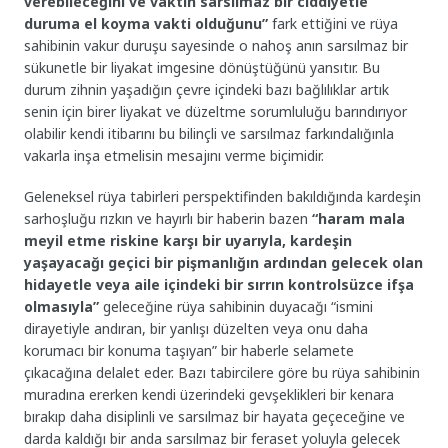
verebileceğini ve vaktin sarsılmaz bir ciddiyetle
duruma el koyma vakti olduğunu”
fark ettiğini ve rüya
sahibinin vakur duruşu sayesinde o nahoş anın sarsılmaz bir
sükunetle bir liyakat imgesine dönüştüğünü yansıtır. Bu
durum zihnin yaşadığın çevre içindeki bazı bağlılıklar artık
senin için birer liyakat ve düzeltme sorumluluğu barındırıyor
olabilir kendi itibarını bu bilinçli ve sarsılmaz farkındalığınla
vakarla inşa etmelisin mesajını verme biçimidir.
Geleneksel rüya tabirleri perspektifinden bakıldığında kardeşin
sarhoşluğu rızkın ve hayırlı bir haberin bazen
“haram mala
meyil etme riskine karşı bir uyarıyla, kardeşin
yaşayacağı geçici bir pişmanlığın ardından gelecek olan
hidayetle veya aile içindeki bir sırrın kontrolsüzce ifşa
olmasıyla”
geleceğine rüya sahibinin duyacağı “ismini
dirayetiyle andıran, bir yanlışı düzelten veya onu daha
korumacı bir konuma taşıyan” bir haberle selamete
çıkacağına delalet eder. Bazı tabircilere göre bu rüya sahibinin
muradına ererken kendi üzerindeki gevşeklikleri bir kenara
bırakıp daha disiplinli ve sarsılmaz bir hayata geçeceğine ve
darda kaldığı bir anda sarsılmaz bir feraset yoluyla gelecek