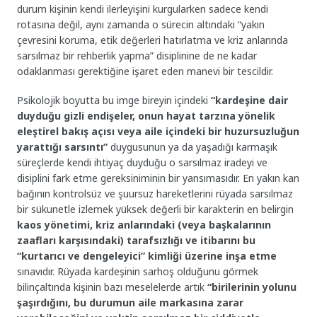
durum kişinin kendi ilerleyişini kurgularken sadece kendi
rotasına değil, aynı zamanda o sürecin altındaki “yakın
çevresini koruma, etik değerleri hatırlatma ve kriz anlarında
sarsılmaz bir rehberlik yapma” disiplinine de ne kadar
odaklanması gerektiğine işaret eden manevi bir tescildir.
Psikolojik boyutta bu imge bireyin içindeki
“kardeşine dair
duyduğu gizli endişeler, onun hayat tarzına yönelik
eleştirel bakış açısı veya aile içindeki bir huzursuzluğun
yarattığı sarsıntı”
duygusunun ya da yaşadığı karmaşık
süreçlerde kendi ihtiyaç duyduğu o sarsılmaz iradeyi ve
disiplini fark etme gereksiniminin bir yansımasıdır. En yakın kan
bağının kontrolsüz ve şuursuz hareketlerini rüyada sarsılmaz
bir sükunetle izlemek yüksek değerli bir karakterin en belirgin
kaos yönetimi, kriz anlarındaki (veya başkalarının
zaafları karşısındaki) tarafsızlığı ve itibarını bu
“kurtarıcı ve dengeleyici” kimliği üzerine inşa etme
sınavıdır. Rüyada kardeşinin sarhoş olduğunu görmek
bilinçaltında kişinin bazı meselelerde artık
“birilerinin yolunu
şaşırdığını, bu durumun aile markasına zarar