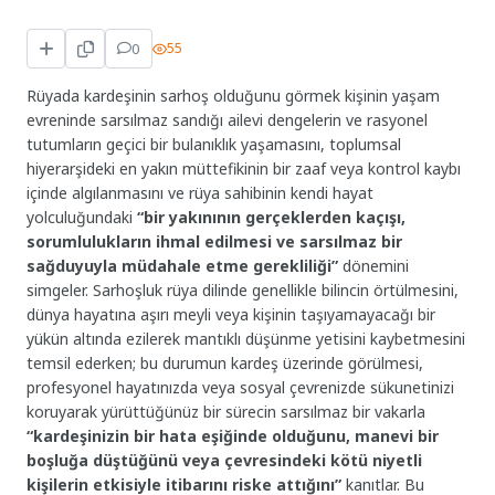
0
55
Rüyada kardeşinin sarhoş olduğunu görmek kişinin yaşam
evreninde sarsılmaz sandığı ailevi dengelerin ve rasyonel
tutumların geçici bir bulanıklık yaşamasını, toplumsal
hiyerarşideki en yakın müttefikinin bir zaaf veya kontrol kaybı
içinde algılanmasını ve rüya sahibinin kendi hayat
yolculuğundaki
“bir yakınının gerçeklerden kaçışı,
sorumlulukların ihmal edilmesi ve sarsılmaz bir
sağduyuyla müdahale etme gerekliliği”
dönemini
simgeler. Sarhoşluk rüya dilinde genellikle bilincin örtülmesini,
dünya hayatına aşırı meyli veya kişinin taşıyamayacağı bir
yükün altında ezilerek mantıklı düşünme yetisini kaybetmesini
temsil ederken; bu durumun kardeş üzerinde görülmesi,
profesyonel hayatınızda veya sosyal çevrenizde sükunetinizi
koruyarak yürüttüğünüz bir sürecin sarsılmaz bir vakarla
“kardeşinizin bir hata eşiğinde olduğunu, manevi bir
boşluğa düştüğünü veya çevresindeki kötü niyetli
kişilerin etkisiyle itibarını riske attığını”
kanıtlar. Bu