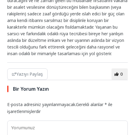
duracağını ve ne zaman gelen bu müdahale fırsatlarını vakarla
bir asalet vesilesine dönüştüreceğini bilen başkasının (veya
rakiplerin) sadece zaaf gördüğü yerde ıslah edici bir güç olan
ama kendi itibarını sarsılmaz bir disiplinle koruyan bir
karakterle mümkün olacağını fısıldamaktadır. Yaşanan bu
sarsıcı ve farkındalık odaklı rüya tecrübesi bireye her yanlışın
aslında bir düzeltme imkanı ve her uyarının aslında bir vizyon
tescili olduğunu fark ettirerek geleceğini daha rasyonel ve
insan odaklı bir mimariyle tasarlaması için yol gösterir.
Yazıyı Paylaş
0
Bir Yorum Yazın
E-posta adresiniz yayınlanmayacak.
Gerekli alanlar
*
ile
işaretlenmişlerdir